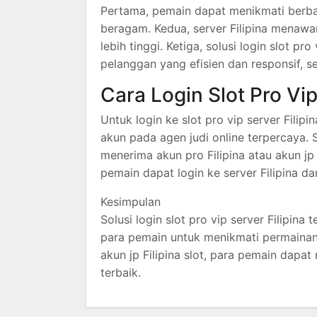
Pertama, pemain dapat menikmati berbag
beragam. Kedua, server Filipina menaw
lebih tinggi. Ketiga, solusi login slot p
pelanggan yang efisien dan responsif, 
Cara Login Slot Pro Vip
Untuk login ke slot pro vip server Fili
akun pada agen judi online terpercaya. 
menerima akun pro Filipina atau akun jp
pemain dapat login ke server Filipina da
Kesimpulan
Solusi login slot pro vip server Filipi
para pemain untuk menikmati permainan 
akun jp Filipina slot, para pemain dapat
terbaik.