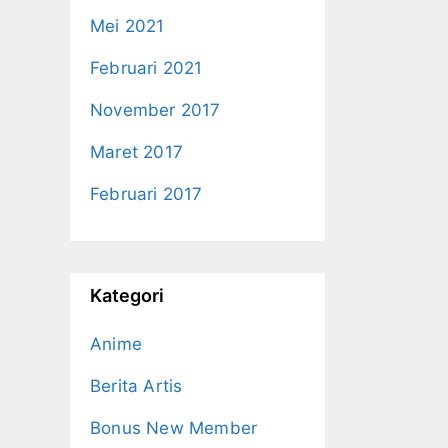
Mei 2021
Februari 2021
November 2017
Maret 2017
Februari 2017
Kategori
Anime
Berita Artis
Bonus New Member