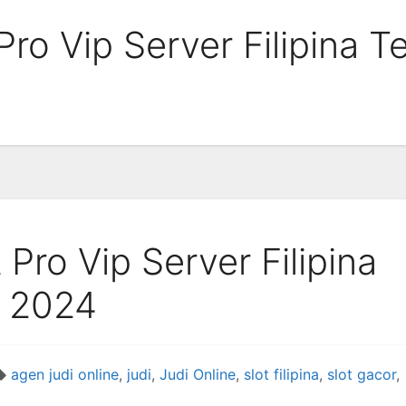
Pro Vip Server Filipina T
 Pro Vip Server Filipina
n 2024
agen judi online
,
judi
,
Judi Online
,
slot filipina
,
slot gacor
,