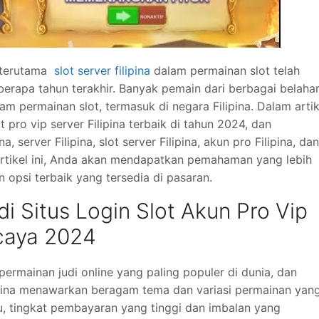
e terutama
slot server filipina
dalam permainan slot telah
erapa tahun terakhir. Banyak pemain dari berbagai belaha
 permainan slot, termasuk di negara Filipina. Dalam artik
t pro vip server Filipina terbaik di tahun 2024, dan
, server Filipina, slot server Filipina, akun pro Filipina, dan
artikel ini, Anda akan mendapatkan pemahaman yang lebih
an opsi terbaik yang tersedia di pasaran.
 Situs Login Slot Akun Pro Vip
rcaya 2024
permainan judi online yang paling populer di dunia, dan
ilipina menawarkan beragam tema dan variasi permainan yan
u, tingkat pembayaran yang tinggi dan imbalan yang