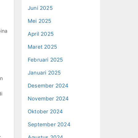
Juni 2025
Mei 2025
pina
April 2025
Maret 2025
Februari 2025
Januari 2025
an
Desember 2024
i
November 2024
Oktober 2024
September 2024
.
Agustus 2024