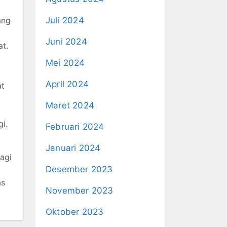
ang
Juli 2024
Juni 2024
t.
Mei 2024
April 2024
at
Maret 2024
i.
Februari 2024
Januari 2024
agi
Desember 2023
as
November 2023
Oktober 2023