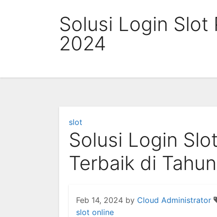
Skip
Solusi Login Slot 
to
content
2024
slot
Solusi Login Slot
Terbaik di Tahu
Feb 14, 2024
by
Cloud Administrator
slot online