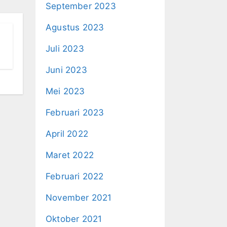
September 2023
Agustus 2023
Juli 2023
Juni 2023
Mei 2023
Februari 2023
April 2022
Maret 2022
Februari 2022
November 2021
Oktober 2021