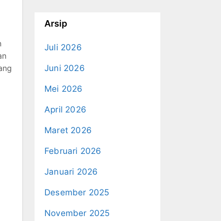
Arsip
n
Juli 2026
an
ang
Juni 2026
Mei 2026
April 2026
Maret 2026
Februari 2026
Januari 2026
Desember 2025
November 2025