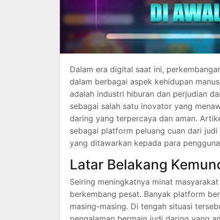
Dalam era digital saat ini, perkembang
dalam berbagai aspek kehidupan manusi
adalah industri hiburan dan perjudian da
sebagai salah satu inovator yang menawa
daring yang terpercaya dan aman. Arti
sebagai platform peluang cuan dari judi o
yang ditawarkan kepada para pengguna
Latar Belakang Kemunc
Seiring meningkatnya minat masyarakat te
berkembang pesat. Banyak platform be
masing-masing. Di tengah situasi terseb
pengalaman bermain judi daring yang a