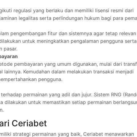
kuti regulasi yang berlaku dan memiliki lisensi resmi dari
n jaminan legalitas serta perlindungan hukum bagi para pema
alam pengembangan fitur dan sistemnya agar tetap relevan
 dilakukan untuk meningkatkan pengalaman pengguna serta
n pasar.
bayaran
etode pembayaran yang umum digunakan, mulai dari transf
tal lainnya. Kemudahan dalam melakukan transaksi menjadi
 mempertahankan pengguna.
erhadap permainan yang adil dan jujur. Sistem RNG (Ran
la dilakukan untuk memastikan setiap permainan berlangsu
n.
ri Ceriabet
iliki strategi permainan yang baik, Ceriabet menawarkan