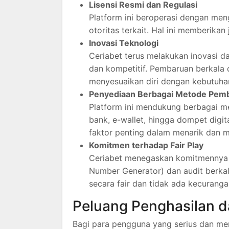
Lisensi Resmi dan Regulasi
Platform ini beroperasi dengan mengi
otoritas terkait. Hal ini memberika
Inovasi Teknologi
Ceriabet terus melakukan inovasi d
dan kompetitif. Pembaruan berkala
menyesuaikan diri dengan kebutuha
Penyediaan Berbagai Metode Pem
Platform ini mendukung berbagai m
bank, e-wallet, hingga dompet digi
faktor penting dalam menarik dan
Komitmen terhadap Fair Play
Ceriabet menegaskan komitmennya t
Number Generator) dan audit berka
secara fair dan tidak ada kecuranga
Peluang Penghasilan da
Bagi para pengguna yang serius dan mem