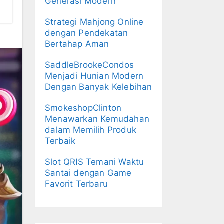
Generasi Modern
Strategi Mahjong Online
dengan Pendekatan
Bertahap Aman
SaddleBrookeCondos
Menjadi Hunian Modern
Dengan Banyak Kelebihan
SmokeshopClinton
Menawarkan Kemudahan
dalam Memilih Produk
Terbaik
Slot QRIS Temani Waktu
Santai dengan Game
Favorit Terbaru