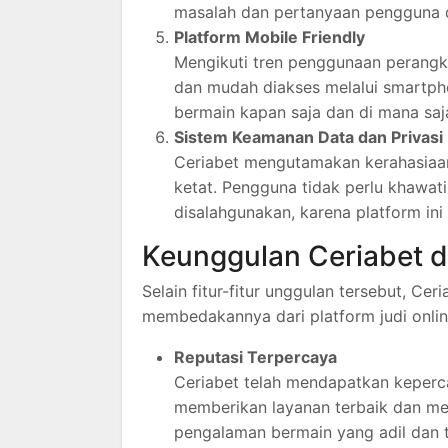
masalah dan pertanyaan pengguna 
Platform Mobile Friendly
Mengikuti tren penggunaan perangk
dan mudah diakses melalui smartph
bermain kapan saja dan di mana saj
Sistem Keamanan Data dan Privasi
Ceriabet mengutamakan kerahasiaan
ketat. Pengguna tidak perlu khawat
disalahgunakan, karena platform ini
Keunggulan Ceriabet d
Selain fitur-fitur unggulan tersebut, Ce
membedakannya dari platform judi onlin
Reputasi Terpercaya
Ceriabet telah mendapatkan keperca
memberikan layanan terbaik dan me
pengalaman bermain yang adil dan t