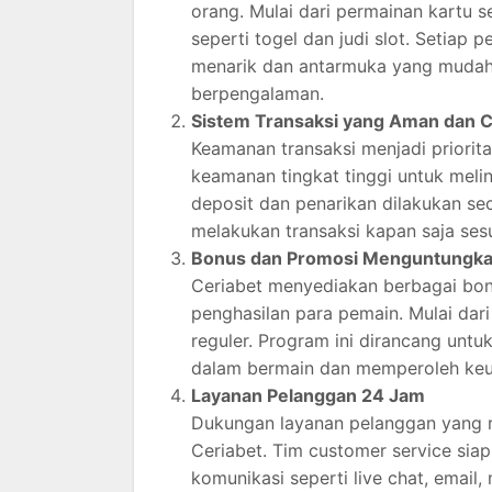
orang. Mulai dari permainan kartu s
seperti togel dan judi slot. Setiap 
menarik dan antarmuka yang mudah
berpengalaman.
Sistem Transaksi yang Aman dan 
Keamanan transaksi menjadi priorit
keamanan tingkat tinggi untuk melin
deposit dan penarikan dilakukan s
melakukan transaksi kapan saja ses
Bonus dan Promosi Menguntungk
Ceriabet menyediakan berbagai bo
penghasilan para pemain. Mulai dar
reguler. Program ini dirancang untu
dalam bermain dan memperoleh keu
Layanan Pelanggan 24 Jam
Dukungan layanan pelanggan yang re
Ceriabet. Tim customer service sia
komunikasi seperti live chat, email