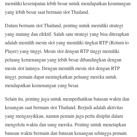
memiliki kesempatan lebih besar untuk mendapatkan keuntungan
yang lebih besar saat bermain slot Thailand.
Dalam bermain slot Thailand, penting untuk memiliki strategi
yang matang dan efektif. Salah satu strategi yang bisa diterapkan
adalah memilih mesin slot yang memiliki tingkat RTP (Return to
Player) yang tinggi. Mesin slot dengan RTP tinggi memiliki
peluang kemenangan yang lebih besar dibandingkan dengan
mesin slot lainnya. Dengan memilih mesin slot dengan RTP
tinggi, pemain dapat meningkatkan peluang mereka untuk
mendapatkan kemenangan yang besar.
Selain itu, penting juga untuk memperhatikan batasan waktu dan
keuangan saat bermain slot Thailand. Berjudi adalah aktivitas
yang mengasyikkan, namun pemain juga perlu disiplin dalam
mengelola waktu dan uang mereka. Penting untuk menetapkan
batasan waktu bermain dan batasan keuangan sehingga pemain