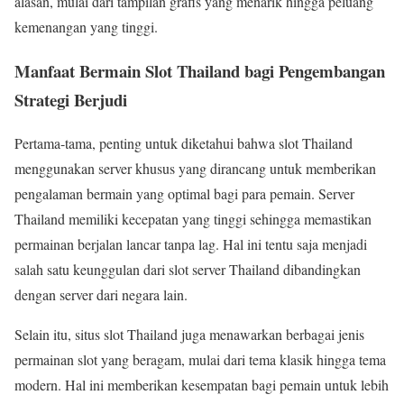
alasan, mulai dari tampilan grafis yang menarik hingga peluang
kemenangan yang tinggi.
Manfaat Bermain Slot Thailand bagi Pengembangan
Strategi Berjudi
Pertama-tama, penting untuk diketahui bahwa slot Thailand
menggunakan server khusus yang dirancang untuk memberikan
pengalaman bermain yang optimal bagi para pemain. Server
Thailand memiliki kecepatan yang tinggi sehingga memastikan
permainan berjalan lancar tanpa lag. Hal ini tentu saja menjadi
salah satu keunggulan dari slot server Thailand dibandingkan
dengan server dari negara lain.
Selain itu, situs slot Thailand juga menawarkan berbagai jenis
permainan slot yang beragam, mulai dari tema klasik hingga tema
modern. Hal ini memberikan kesempatan bagi pemain untuk lebih