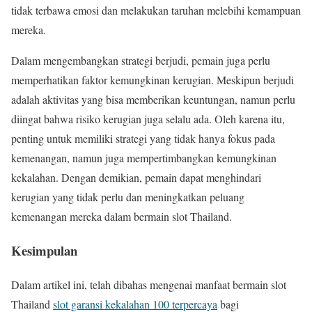
tidak terbawa emosi dan melakukan taruhan melebihi kemampuan
mereka.
Dalam mengembangkan strategi berjudi, pemain juga perlu
memperhatikan faktor kemungkinan kerugian. Meskipun berjudi
adalah aktivitas yang bisa memberikan keuntungan, namun perlu
diingat bahwa risiko kerugian juga selalu ada. Oleh karena itu,
penting untuk memiliki strategi yang tidak hanya fokus pada
kemenangan, namun juga mempertimbangkan kemungkinan
kekalahan. Dengan demikian, pemain dapat menghindari
kerugian yang tidak perlu dan meningkatkan peluang
kemenangan mereka dalam bermain slot Thailand.
Kesimpulan
Dalam artikel ini, telah dibahas mengenai manfaat bermain slot
Thailand
slot garansi kekalahan 100 terpercaya
bagi