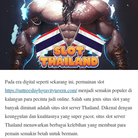
Pada era digital seperti sekarang ini, permainan slot
https://suttreeshighgravitytavern.com/
menjadi semakin populer di
kalangan para pecinta judi online. Salah satu jenis situs slot yang
banyak diminati adalah situs slot server Thailand. Dikenal dengan
keunggulan dan kualitasnya yang super gacor, situs slot server
Thailand menawarkan berbagai kelebihan yang membuat para
pemain semakin betah untuk bermain.