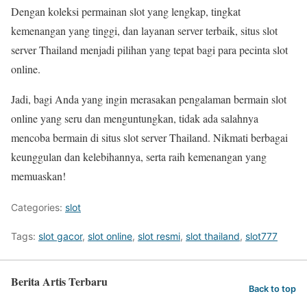
Dengan koleksi permainan slot yang lengkap, tingkat
kemenangan yang tinggi, dan layanan server terbaik, situs slot
server Thailand menjadi pilihan yang tepat bagi para pecinta slot
online.
Jadi, bagi Anda yang ingin merasakan pengalaman bermain slot
online yang seru dan menguntungkan, tidak ada salahnya
mencoba bermain di situs slot server Thailand. Nikmati berbagai
keunggulan dan kelebihannya, serta raih kemenangan yang
memuaskan!
Categories:
slot
Tags:
slot gacor
,
slot online
,
slot resmi
,
slot thailand
,
slot777
Berita Artis Terbaru
Back to top