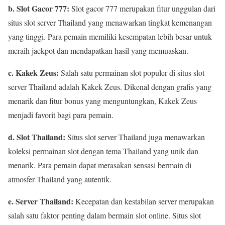
b. Slot Gacor 777:
Slot gacor 777 merupakan fitur unggulan dari
situs slot server Thailand yang menawarkan tingkat kemenangan
yang tinggi. Para pemain memiliki kesempatan lebih besar untuk
meraih jackpot dan mendapatkan hasil yang memuaskan.
c. Kakek Zeus:
Salah satu permainan slot populer di situs slot
server Thailand adalah Kakek Zeus. Dikenal dengan grafis yang
menarik dan fitur bonus yang menguntungkan, Kakek Zeus
menjadi favorit bagi para pemain.
d. Slot Thailand:
Situs slot server Thailand juga menawarkan
koleksi permainan slot dengan tema Thailand yang unik dan
menarik. Para pemain dapat merasakan sensasi bermain di
atmosfer Thailand yang autentik.
e. Server Thailand:
Kecepatan dan kestabilan server merupakan
salah satu faktor penting dalam bermain slot online. Situs slot