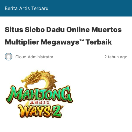
Berita Artis Terbaru
Situs Sicbo Dadu Online Muertos
Multiplier Megaways™ Terbaik
Cloud Administrator
2 tahun ago