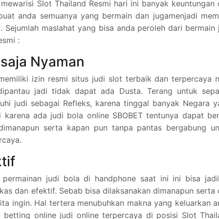
n mewarisi Slot Thailand Resmi hari ini banyak keuntungan
 buat anda semuanya yang bermain dan jugamenjadi mem
 Sejumlah maslahat yang bisa anda peroleh dari bermain 
esmi :
 saja Nyaman
miliki izin resmi situs judi slot terbaik dan terpercaya 
ipantau jadi tidak dapat ada Dusta. Terang untuk sepa
hi judi sebagai Refleks, karena tinggal banyak Negara 
pi karena ada judi bola online SBOBET tentunya dapat be
 dimanapun serta kapan pun tanpa pantas bergabung un
rcaya.
tif
ermainan judi bola di handphone saat ini ini bisa jadi
gkas dan efektif. Sebab bisa dilaksanakan dimanapun serta
ita ingin. Hal tertera menubuhkan makna yang keluarkan 
tting online judi online terpercaya di posisi Slot Thai