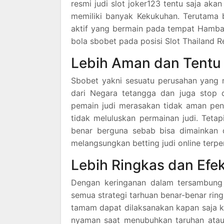
resmi judi slot joker123 tentu saja aka
memiliki banyak Kekukuhan. Terutama
aktif yang bermain pada tempat Hamba.
bola sbobet pada posisi Slot Thailand R
Lebih Aman dan Tentu
Sbobet yakni sesuatu perusahan yang me
dari Negara tetangga dan juga stop d
pemain judi merasakan tidak aman penu
tidak meluluskan permainan judi. Teta
benar berguna sebab bisa dimainkan
melangsungkan betting judi online terpe
Lebih Ringkas dan Efek
Dengan keringanan dalam tersambung p
semua strategi tarhuan benar-benar rin
tamam dapat dilaksanakan kapan saja k
nyaman saat menubuhkan taruhan atau be