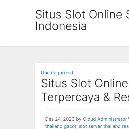
Skip
Situs Slot Online
to
content
Indonesia
Uncategorized
Situs Slot Onlin
Terpercaya & Re
Des 24, 2023
by
Cloud Administrator
thailand gacor
,
slot server thailand re