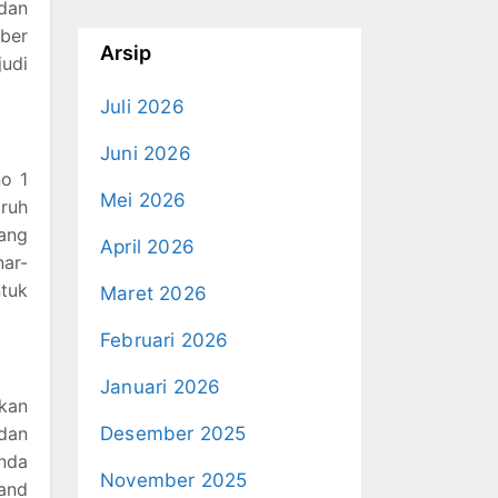
 dan
ber
Arsip
judi
Juli 2026
Juni 2026
no 1
Mei 2026
ruh
yang
April 2026
nar-
tuk
Maret 2026
Februari 2026
Januari 2026
kan
 dan
Desember 2025
anda
November 2025
land