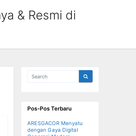
aya & Resmi di
Pos-Pos Terbaru
ARESGACOR Menyatu
dengan Gaya Digital