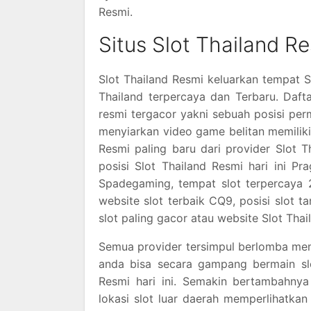
Resmi.
Situs Slot Thailand R
Slot Thailand Resmi keluarkan tempat S
Thailand terpercaya dan Terbaru. Dafta
resmi tergacor yakni sebuah posisi per
menyiarkan video game belitan memiliki
Resmi paling baru dari provider Slot 
posisi Slot Thailand Resmi hari ini Pr
Spadegaming, tempat slot terpercaya 
website slot terbaik CQ9, posisi slot 
slot paling gacor atau website Slot Tha
Semua provider tersimpul berlomba me
anda bisa secara gampang bermain slo
Resmi hari ini. Semakin bertambahnya
lokasi slot luar daerah memperlihatkan 