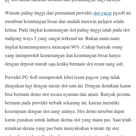
Winrate paling tinggi dari permainan provider
slot gacor
pgsoft ini
membuat keuntungan besar dan mudah maxwin jackpot selalu
keluar. Pada tingkat kemenangan slot paling tinggi ialah pada slot
mahjong ways 2 yang sangat terkenal ini. Bukan main-main
tingkat kemenangannya mencapai 96%, Cukup banyak orang
yang memperoleh kemenangan dan keuntungan besar hanya
dengan deposit murah saja ketika bermain slot resmi uang asli.
Provider PG Soft memperoleh lebel resmi pagcor yang tidak
diragukan lagi dengan mesin slot satu ini. Dengan demikian kamu
bisa bermain demo slot secara nyaman dan aman. Banyak pecinta
bermain pada provider terbaik sekarang ini, karena memiliki
keserupaan dengan slot uang aslinya. Slot demo tersebut dapat
kamu gunakan untuk latihan skema slot yang mana pas. Saat telah
temukan skema yang pas baru menyaksikan winrate rtp slot