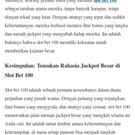
sebagai taruhan utama mereka, tanpa banyak harapan, tetapi
dengan tekad yang kuat. Dengan strategi yang tepat dan sedikit
keberuntungan, mereka berhasil memicu fitur bonus yang langka
dan meraih jackpot yang mengubah hidup mereka. Ini adalah
buktinya bahwa slot bet 100 memiliki kekuatan untuk
memberikan kejutan besar.
Kesimpulan: Temukan Rahasia Jackpot Besar di
Slot Bet 100
Slot bet 100 adalah sebuah permata tersembunyi dalam dunia
perjudian yang penuh warna. Dengan peluang yang terjangkau,
fitur bonus yang menggoda, dan strategi yang cermat, slot bet 100
menawarkan jalan menuju jackpot besar yang mungkin selama ini
Anda cari. Ini adalah tarian lembut antara keberuntungan dan
keterampilan, di mana setiap putaran bisa menjadi langkah