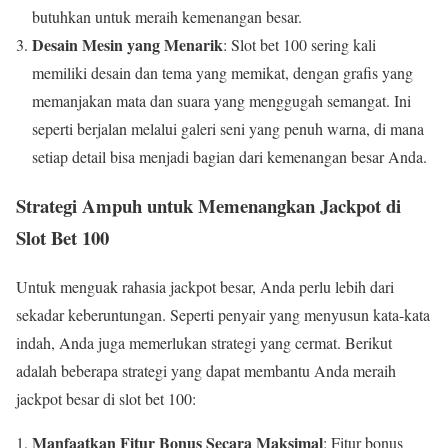
butuhkan untuk meraih kemenangan besar.
Desain Mesin yang Menarik
: Slot bet 100 sering kali
memiliki desain dan tema yang memikat, dengan grafis yang
memanjakan mata dan suara yang menggugah semangat. Ini
seperti berjalan melalui galeri seni yang penuh warna, di mana
setiap detail bisa menjadi bagian dari kemenangan besar Anda.
Strategi Ampuh untuk Memenangkan Jackpot di
Slot Bet 100
Untuk menguak rahasia jackpot besar, Anda perlu lebih dari
sekadar keberuntungan. Seperti penyair yang menyusun kata-kata
indah, Anda juga memerlukan strategi yang cermat. Berikut
adalah beberapa strategi yang dapat membantu Anda meraih
jackpot besar di slot bet 100:
Manfaatkan Fitur Bonus Secara Maksimal
: Fitur bonus