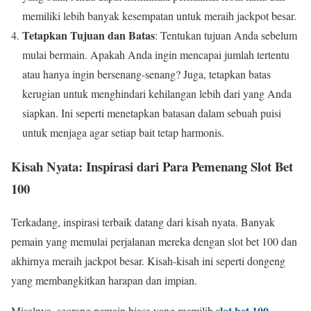
memiliki lebih banyak kesempatan untuk meraih jackpot besar.
Tetapkan Tujuan dan Batas
: Tentukan tujuan Anda sebelum
mulai bermain. Apakah Anda ingin mencapai jumlah tertentu
atau hanya ingin bersenang-senang? Juga, tetapkan batas
kerugian untuk menghindari kehilangan lebih dari yang Anda
siapkan. Ini seperti menetapkan batasan dalam sebuah puisi
untuk menjaga agar setiap bait tetap harmonis.
Kisah Nyata: Inspirasi dari Para Pemenang Slot Bet
100
Terkadang, inspirasi terbaik datang dari kisah nyata. Banyak
pemain yang memulai perjalanan mereka dengan slot bet 100 dan
akhirnya meraih jackpot besar. Kisah-kisah ini seperti dongeng
yang membangkitkan harapan dan impian.
slot bet 100
Misalnya, seorang pemain biasa yang memilih