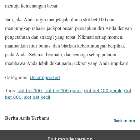
menuju kemenangan besar.
Jadi, jika Anda ingin menjelajahi dunia slot bet 100 dan
mengungkap rahasia jackpot besar, persiapkan diri Anda dengan
pengetahuan dan strategi yang tepat. Nikmati setiap momen,
manfaatkan fitur bonus, dan biarkan keberuntungan berpihak
pada Anda. Selamat bermain, dan semoga setiap putaran
membawa Anda lebih dekat pada jackpot yang Anda impikan!
Categories:
Uncategorized
Tags:
slot bet 100
,
slot bet 100 gacor
,
slot bet 100 perak
,
slot
bet 800
,
slot bet kecil
Berita Artis Terbaru
Back to top
Exit mobile version