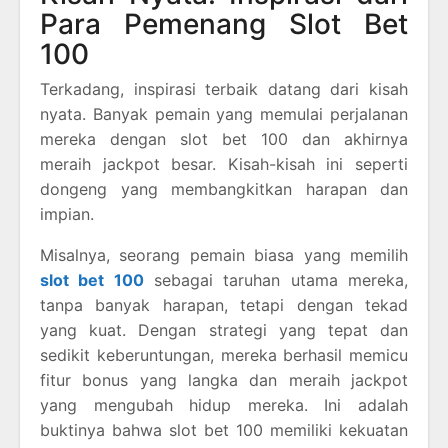
Para Pemenang Slot Bet
100
Terkadang, inspirasi terbaik datang dari kisah
nyata. Banyak pemain yang memulai perjalanan
mereka dengan slot bet 100 dan akhirnya
meraih jackpot besar. Kisah-kisah ini seperti
dongeng yang membangkitkan harapan dan
impian.
Misalnya, seorang pemain biasa yang memilih
slot bet 100
sebagai taruhan utama mereka,
tanpa banyak harapan, tetapi dengan tekad
yang kuat. Dengan strategi yang tepat dan
sedikit keberuntungan, mereka berhasil memicu
fitur bonus yang langka dan meraih jackpot
yang mengubah hidup mereka. Ini adalah
buktinya bahwa slot bet 100 memiliki kekuatan