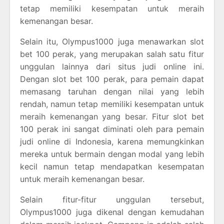
tetap memiliki kesempatan untuk meraih
kemenangan besar.
Selain itu, Olympus1000 juga menawarkan slot
bet 100 perak, yang merupakan salah satu fitur
unggulan lainnya dari situs judi online ini.
Dengan slot bet 100 perak, para pemain dapat
memasang taruhan dengan nilai yang lebih
rendah, namun tetap memiliki kesempatan untuk
meraih kemenangan yang besar. Fitur slot bet
100 perak ini sangat diminati oleh para pemain
judi online di Indonesia, karena memungkinkan
mereka untuk bermain dengan modal yang lebih
kecil namun tetap mendapatkan kesempatan
untuk meraih kemenangan besar.
Selain fitur-fitur unggulan tersebut,
Olympus1000 juga dikenal dengan kemudahan