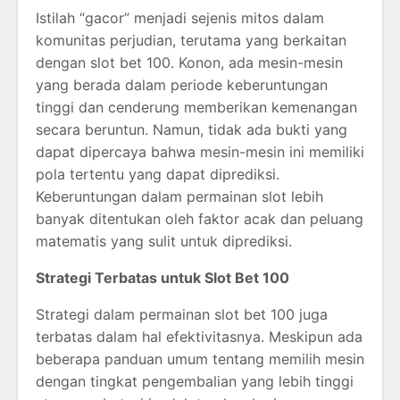
Istilah “gacor” menjadi sejenis mitos dalam
komunitas perjudian, terutama yang berkaitan
dengan slot bet 100. Konon, ada mesin-mesin
yang berada dalam periode keberuntungan
tinggi dan cenderung memberikan kemenangan
secara beruntun. Namun, tidak ada bukti yang
dapat dipercaya bahwa mesin-mesin ini memiliki
pola tertentu yang dapat diprediksi.
Keberuntungan dalam permainan slot lebih
banyak ditentukan oleh faktor acak dan peluang
matematis yang sulit untuk diprediksi.
Strategi Terbatas untuk Slot Bet 100
Strategi dalam permainan slot bet 100 juga
terbatas dalam hal efektivitasnya. Meskipun ada
beberapa panduan umum tentang memilih mesin
dengan tingkat pengembalian yang lebih tinggi