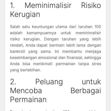
1. Meminimalisir Risiko
Kerugian
Salah satu keuntungan utama dari taruhan 100
adalah kemampuannya untuk meminimalisir
risiko kerugian. Dengan taruhan yang lebih
rendah, Anda dapat bermain lebih lama dengan
bankroll yang sama. Ini membantu menjaga
keseimbangan emosional dan finansial, sehingga
Anda bisa menikmati permainan tanpa stres
yang berlebihan.
2. Peluang untuk
Mencoba Berbagai
Permainan