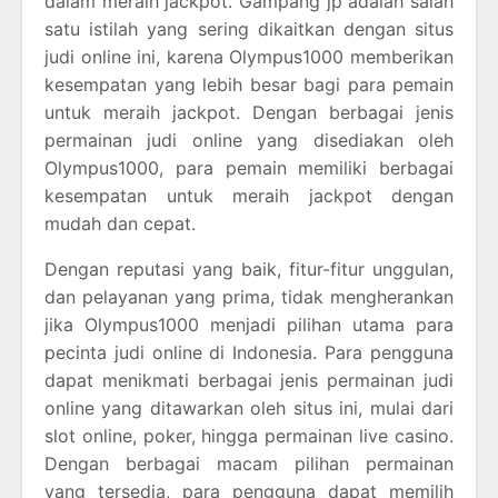
dalam meraih jackpot. Gampang jp adalah salah
satu istilah yang sering dikaitkan dengan situs
judi online ini, karena Olympus1000 memberikan
kesempatan yang lebih besar bagi para pemain
untuk meraih jackpot. Dengan berbagai jenis
permainan judi online yang disediakan oleh
Olympus1000, para pemain memiliki berbagai
kesempatan untuk meraih jackpot dengan
mudah dan cepat.
Dengan reputasi yang baik, fitur-fitur unggulan,
dan pelayanan yang prima, tidak mengherankan
jika Olympus1000 menjadi pilihan utama para
pecinta judi online di Indonesia. Para pengguna
dapat menikmati berbagai jenis permainan judi
online yang ditawarkan oleh situs ini, mulai dari
slot online, poker, hingga permainan live casino.
Dengan berbagai macam pilihan permainan
yang tersedia, para pengguna dapat memilih