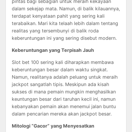
pintas bagi sebagian untuk meraih kekayaan
dalam sekejap mata. Namun, di balik kilauannya,
terdapat kenyataan pahit yang sering kali
terabaikan. Mari kita telaah lebih dalam tentang
realitas yang tersembunyi di balik roda
keberuntungan ini yang sering disebut modern.
Keberuntungan yang Terpisah Jauh
Slot bet 100 sering kali diharapkan membawa
keberuntungan besar dalam waktu singkat.
Namun, realitanya adalah peluang untuk meraih
jackpot sangatlah tipis. Meskipun ada kisah
sukses di mana pemain mungkin menghasilkan
keuntungan besar dari taruhan kecil ini, namun
kebanyakan pemain akan menemui jalan buntu
dalam pencarian mereka akan jackpot besar.
Mitologi “Gacor” yang Menyesatkan