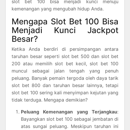
slot bet 100 bisa menjadi kunci menuju
kemenangan yang mengubah hidup Anda.
Mengapa Slot Bet 100 Bisa
Menjadi Kunci Jackpot
Besar?
Ketika Anda berdiri di persimpangan antara
taruhan besar seperti slot bet 500 dan slot bet
200 atau memilih slot bet kecil, slot bet 100
muncul sebagai jalan tengah yang penuh
peluang. Banyak pemain tergoda oleh daya tarik
slot bet 800 dan taruhan besar lainnya, tetapi
slot bet 100 sering kali menyimpan kejutan yang
tidak terduga. Mengapa demikian?
Peluang Kemenangan yang Terjangkau
:
Bayangkan slot bet 100 sebagai jembatan di
atas sungai peluang. Meskipun taruhan ini