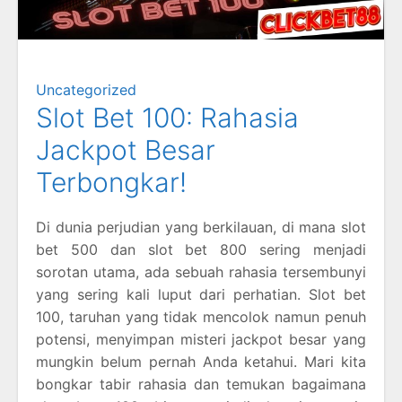
Uncategorized
Slot Bet 100: Rahasia
Jackpot Besar
Terbongkar!
Di dunia perjudian yang berkilauan, di mana slot
bet 500 dan slot bet 800 sering menjadi
sorotan utama, ada sebuah rahasia tersembunyi
yang sering kali luput dari perhatian. Slot bet
100, taruhan yang tidak mencolok namun penuh
potensi, menyimpan misteri jackpot besar yang
mungkin belum pernah Anda ketahui. Mari kita
bongkar tabir rahasia dan temukan bagaimana