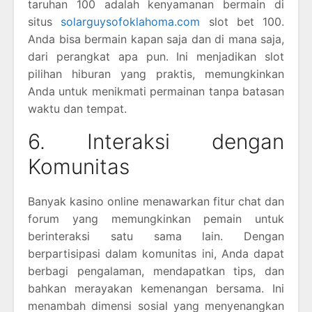
taruhan 100 adalah kenyamanan bermain di
situs
solarguysofoklahoma.com
slot bet 100.
Anda bisa bermain kapan saja dan di mana saja,
dari perangkat apa pun. Ini menjadikan slot
pilihan hiburan yang praktis, memungkinkan
Anda untuk menikmati permainan tanpa batasan
waktu dan tempat.
6. Interaksi dengan
Komunitas
Banyak kasino online menawarkan fitur chat dan
forum yang memungkinkan pemain untuk
berinteraksi satu sama lain. Dengan
berpartisipasi dalam komunitas ini, Anda dapat
berbagi pengalaman, mendapatkan tips, dan
bahkan merayakan kemenangan bersama. Ini
menambah dimensi sosial yang menyenangkan