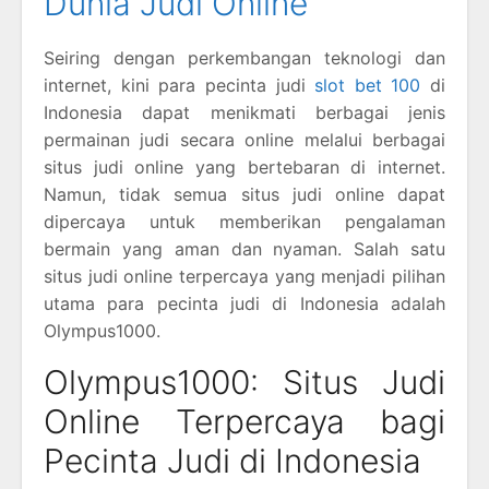
Dunia Judi Online
Seiring dengan perkembangan teknologi dan
internet, kini para pecinta judi
slot bet 100
di
Indonesia dapat menikmati berbagai jenis
permainan judi secara online melalui berbagai
situs judi online yang bertebaran di internet.
Namun, tidak semua situs judi online dapat
dipercaya untuk memberikan pengalaman
bermain yang aman dan nyaman. Salah satu
situs judi online terpercaya yang menjadi pilihan
utama para pecinta judi di Indonesia adalah
Olympus1000.
Olympus1000: Situs Judi
Online Terpercaya bagi
Pecinta Judi di Indonesia