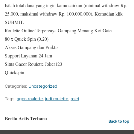
Isilah total dana yang ingin kamu cairkan (minimal withdraw Rp.
25.000, maksimal withdraw Rp. 100.000.000). Kemudian klik
SUBMIT.
Roulette Online Terpercaya Gampang Menang Koi Gate
80 x Quick Spin (0.20)
Akses Gampang dan Praktis
Support Layanan 24 Jam
Situs Gacor Roulette Joker123
Quickspin
Categories:
Uncategorized
Tags:
agen roulette
,
judi roulette
,
rolet
Berita Artis Terbaru
Back to top