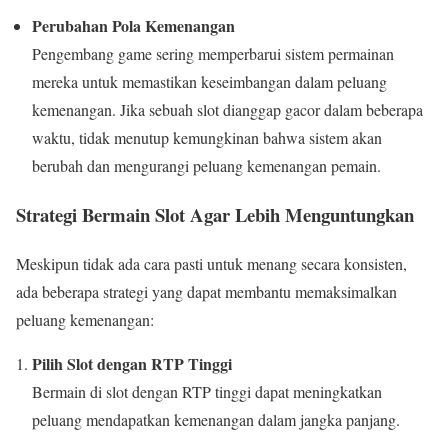
Perubahan Pola Kemenangan
Pengembang game sering memperbarui sistem permainan
mereka untuk memastikan keseimbangan dalam peluang
kemenangan. Jika sebuah slot dianggap gacor dalam beberapa
waktu, tidak menutup kemungkinan bahwa sistem akan
berubah dan mengurangi peluang kemenangan pemain.
Strategi Bermain Slot Agar Lebih Menguntungkan
Meskipun tidak ada cara pasti untuk menang secara konsisten,
ada beberapa strategi yang dapat membantu memaksimalkan
peluang kemenangan:
Pilih Slot dengan RTP Tinggi
Bermain di slot dengan RTP tinggi dapat meningkatkan
peluang mendapatkan kemenangan dalam jangka panjang.