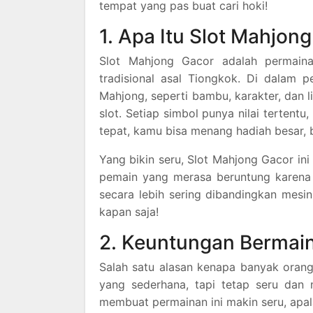
tempat yang pas buat cari hoki!
1. Apa Itu Slot Mahjon
Slot Mahjong Gacor adalah permain
tradisional asal Tiongkok. Di dalam 
Mahjong, seperti bambu, karakter, dan l
slot. Setiap simbol punya nilai terten
tepat, kamu bisa menang hadiah besar, 
Yang bikin seru, Slot Mahjong Gacor in
pemain yang merasa beruntung karena 
secara lebih sering dibandingkan mesin 
kapan saja!
2. Keuntungan Bermain
Salah satu alasan kenapa banyak oran
yang sederhana, tapi tetap seru dan 
membuat permainan ini makin seru, apa