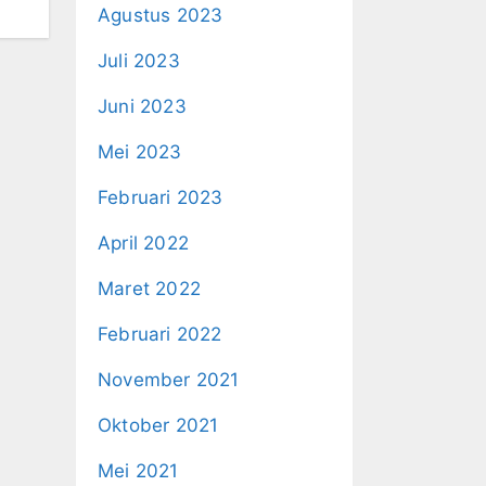
Agustus 2023
Juli 2023
Juni 2023
Mei 2023
Februari 2023
April 2022
Maret 2022
Februari 2022
November 2021
Oktober 2021
Mei 2021