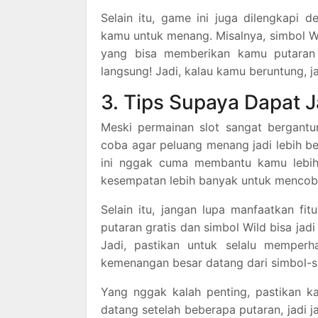
Selain itu, game ini juga dilengkapi
kamu untuk menang. Misalnya, simbol Wi
yang bisa memberikan kamu putaran gr
langsung! Jadi, kalau kamu beruntung, 
3. Tips Supaya Dapat 
Meski permainan slot sangat bergant
coba agar peluang menang jadi lebih be
ini nggak cuma membantu kamu lebih
kesempatan lebih banyak untuk mencob
Selain itu, jangan lupa manfaatkan fit
putaran gratis dan simbol Wild bisa ja
Jadi, pastikan untuk selalu memperh
kemenangan besar datang dari simbol-si
Yang nggak kalah penting, pastikan k
datang setelah beberapa putaran, jadi 