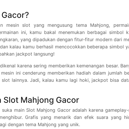
g Gacor?
an mesin slot yang mengusung tema Mahjong, permai
permainan ini, kamu bakal menemukan berbagai simbol k
ingkaran, yang dipadukan dengan fitur-fitur modern dari m
tu, dan kalau kamu berhasil mencocokkan beberapa simbol 
bahkan jackpot langsung!
i dikenal karena sering memberikan kemenangan besar. Ba
mesin ini cenderung memberikan hadiah dalam jumlah be
slot lainnya. Jadi, kalau kamu lagi hoki, jackpot bisa da
 Slot Mahjong Gacor
g suka main Slot Mahjong Gacor adalah karena gameplay-
menghibur. Grafis yang menarik dan efek suara yang hi
lagi dengan tema Mahjong yang unik.