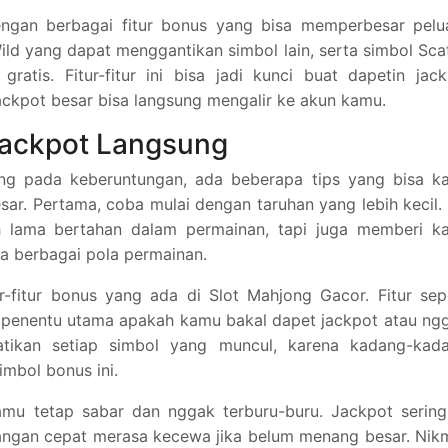
 dengan berbagai fitur bonus yang bisa memperbesar pel
ld yang dapat menggantikan simbol lain, serta simbol Sca
atis. Fitur-fitur ini bisa jadi kunci buat dapetin jac
jackpot besar bisa langsung mengalir ke akun kamu.
Jackpot Langsung
ung pada keberuntungan, ada beberapa tips yang bisa k
sar. Pertama, coba mulai dengan taruhan yang lebih kecil.
 lama bertahan dalam permainan, tapi juga memberi k
a berbagai pola permainan.
ur-fitur bonus yang ada di Slot Mahjong Gacor. Fitur sep
di penentu utama apakah kamu bakal dapet jackpot atau ng
atikan setiap simbol yang muncul, karena kadang-kada
mbol bonus ini.
amu tetap sabar dan nggak terburu-buru. Jackpot sering
jangan cepat merasa kecewa jika belum menang besar. Nik