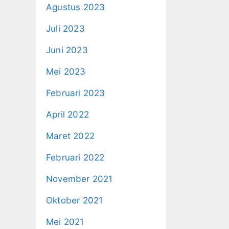
Agustus 2023
Juli 2023
Juni 2023
Mei 2023
Februari 2023
April 2022
Maret 2022
Februari 2022
November 2021
Oktober 2021
Mei 2021