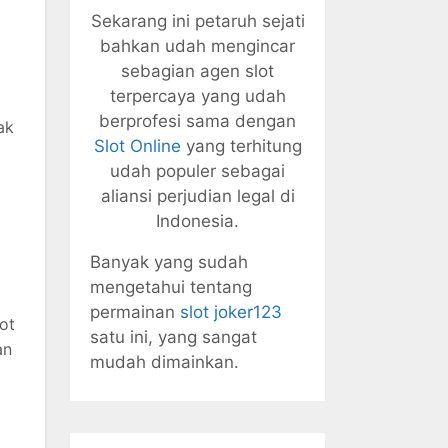
Sekarang ini petaruh sejati
bahkan udah mengincar
sebagian agen slot
terpercaya yang udah
berprofesi sama dengan
ak
Slot Online
yang terhitung
udah populer sebagai
aliansi perjudian legal di
Indonesia.
Banyak yang sudah
mengetahui tentang
permainan
slot joker123
ot
satu ini, yang sangat
an
mudah dimainkan.