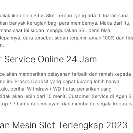
dilakukan oleh Situs Slot Terbaru yang ada di luaran sana,
an banyak kerugian bagi para membernya. Maka dari itu,
 mana saat ini sudah menggunakan SSL demi bisa
depannya, data tersebut sudah terjamin aman 100% dan tid
n.
 Service Online 24 Jam
ce akan memberikan pelayanan terbaik dan ramah kepada
line ini. Proses Deposit yang cepat kurang lebih hanya
alu, perihal Withdraw ( WD ) atau penarikan uang
idak akan lebih dari 10 menit. Customer Service di Agen Sl
nstop / 7 hari untuk melayani dan membantu segala kebutuh
an Mesin Slot Terlengkap 2023