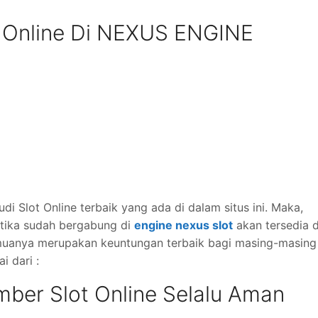
t Online Di NEXUS ENGINE
i Slot Online terbaik yang ada di dalam situs ini. Maka,
etika sudah bergabung di
engine nexus slot
akan tersedia d
muanya merupakan keuntungan terbaik bagi masing-masing
i dari :
ber Slot Online Selalu Aman