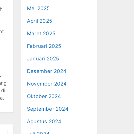
Mei 2025
h
April 2025
ot
Maret 2025
Februari 2025
Januari 2025
Desember 2024
s
ang
November 2024
 di
Oktober 2024
a.
September 2024
Agustus 2024