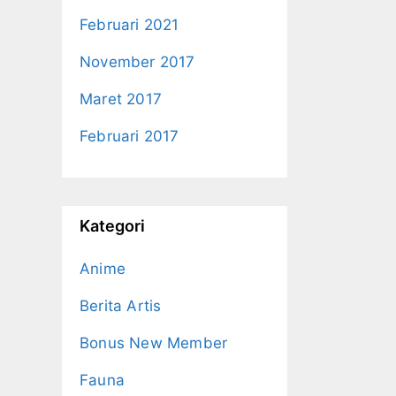
Februari 2021
November 2017
Maret 2017
Februari 2017
Kategori
Anime
Berita Artis
Bonus New Member
Fauna