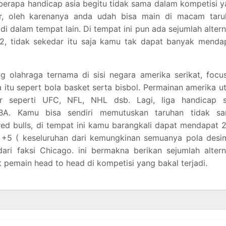
eberapa handicap asia begitu tidak sama dalam kompetisi 
r, oleh karenanya anda udah bisa main di macam taru
di dalam tempat lain. Di tempat ini pun ada sejumlah altern
a 2, tidak sekedar itu saja kamu tak dapat banyak menda
 olahraga ternama di sisi negara amerika serikat, focu
a itu sepert bola basket serta bisbol. Permainan amerika u
r seperti UFC, NFL, NHL dsb. Lagi, liga handicap s
BA. Kamu bisa sendiri memutuskan taruhan tidak sa
ed bulls, di tempat ini kamu barangkali dapat mendapat 
s +5 ( keseluruhan dari kemungkinan semuanya pola desi
i faksi Chicago. ini bermakna berikan sejumlah alterna
 pemain head to head di kompetisi yang bakal terjadi.