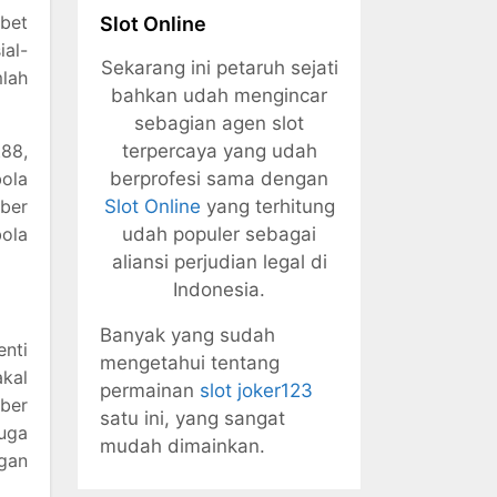
bet
Slot Online
ial-
Sekarang ini petaruh sejati
mlah
bahkan udah mengincar
sebagian agen slot
t88,
terpercaya yang udah
bola
berprofesi sama dengan
ber
Slot Online
yang terhitung
ola
udah populer sebagai
aliansi perjudian legal di
Indonesia.
Banyak yang sudah
nti
mengetahui tentang
akal
permainan
slot joker123
mber
satu ini, yang sangat
uga
mudah dimainkan.
ngan