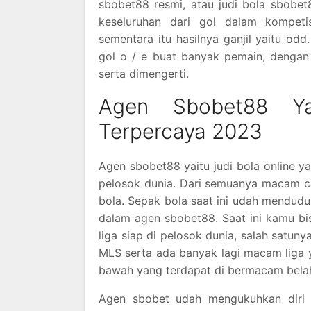
sbobet88 resmi, atau judi bola sbobet8
keseluruhan dari gol dalam kompeti
sementara itu hasilnya ganjil yaitu o
gol o / e buat banyak pemain, dengan
serta dimengerti.
Agen Sbobet88 Ya
Terpercaya 2023
Agen sbobet88 yaitu judi bola online
pelosok dunia. Dari semuanya macam c
bola. Sepak bola saat ini udah menduduk
dalam agen sbobet88. Saat ini kamu bi
liga siap di pelosok dunia, salah satunya
MLS serta ada banyak lagi macam liga y
bawah yang terdapat di bermacam belah
Agen sbobet udah mengukuhkan diri 