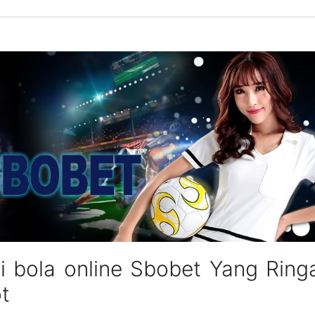
i bola online Sbobet Yang Ring
t