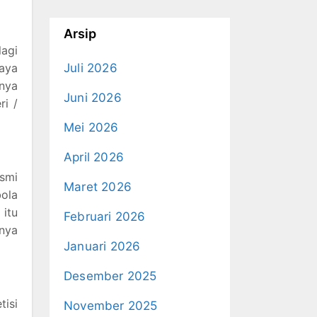
Arsip
lagi
caya
Juli 2026
nya
Juni 2026
ri /
Mei 2026
April 2026
smi
Maret 2026
bola
 itu
Februari 2026
anya
Januari 2026
Desember 2025
tisi
November 2025