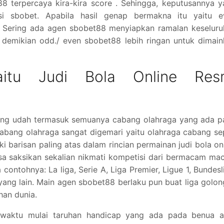
8 terpercaya kira-kira score . Sehingga, keputusannya y
si sbobet. Apabila hasil genap bermakna itu yaitu e
dd. Sering ada agen sbobet88 menyiapkan ramalan keselur
 demikian odd./ even sbobet88 lebih ringan untuk dimai
itu Judi Bola Online Res
 yang udah termasuk semuanya cabang olahraga yang ada 
abang olahraga sangat digemari yaitu olahraga cabang s
i barisan paling atas dalam rincian permainan judi bola on
sa saksikan sekalian nikmati kompetisi dari bermacam m
 contohnya: La liga, Serie A, Liga Premier, Ligue 1, Bundesl
ang lain. Main agen sbobet88 berlaku pun buat liga golo
an dunia.
waktu mulai taruhan handicap yang ada pada benua as