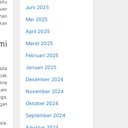
aitu
Juni 2025
ven
uhan
Mei 2025
nkan
April 2025
mi
Maret 2025
Februari 2025
Januari 2025
pada
epak
Desember 2024
line
acam
November 2024
iga,
Oktober 2024
ngan
September 2024
ia.
Agustus 2024