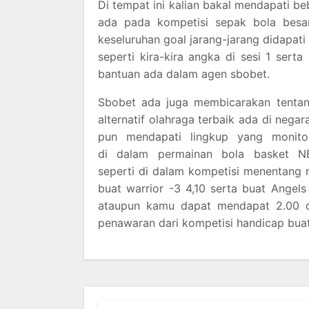
Di tempat ini kalian bakal mendapati b
ada pada kompetisi sepak bola besa
keseluruhan goal jarang-jarang didapati 
seperti kira-kira angka di sesi 1 sert
bantuan ada dalam agen sbobet.
Sbobet ada juga membicarakan tentang
alternatif olahraga terbaik ada di negar
pun mendapati lingkup yang monito
di dalam permainan bola basket N
seperti di dalam kompetisi menentang r
buat warrior -3 4,10 serta buat Angel
ataupun kamu dapat mendapat 2.00 dar
penawaran dari kompetisi handicap buat