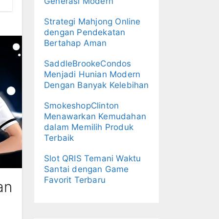
Generasi Modern
Strategi Mahjong Online
dengan Pendekatan
Bertahap Aman
SaddleBrookeCondos
Menjadi Hunian Modern
Dengan Banyak Kelebihan
SmokeshopClinton
Menawarkan Kemudahan
dalam Memilih Produk
Terbaik
Slot QRIS Temani Waktu
Santai dengan Game
Favorit Terbaru
an