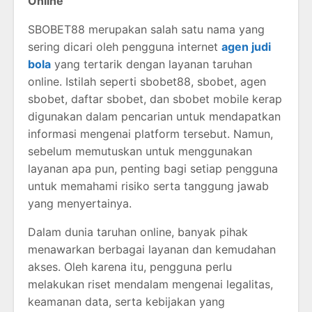
Online
SBOBET88 merupakan salah satu nama yang
sering dicari oleh pengguna internet
agen judi
bola
yang tertarik dengan layanan taruhan
online. Istilah seperti sbobet88, sbobet, agen
sbobet, daftar sbobet, dan sbobet mobile kerap
digunakan dalam pencarian untuk mendapatkan
informasi mengenai platform tersebut. Namun,
sebelum memutuskan untuk menggunakan
layanan apa pun, penting bagi setiap pengguna
untuk memahami risiko serta tanggung jawab
yang menyertainya.
Dalam dunia taruhan online, banyak pihak
menawarkan berbagai layanan dan kemudahan
akses. Oleh karena itu, pengguna perlu
melakukan riset mendalam mengenai legalitas,
keamanan data, serta kebijakan yang