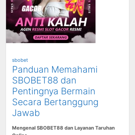
sbobet
Panduan Memahami
SBOBET88 dan
Pentingnya Bermain
Secara Bertanggung
Jawab
Mengenal SBOBET88 dan Layanan Taruhan