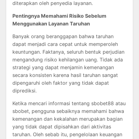
diterapkan oleh penyedia layanan.
Pentingnya Memahami Risiko Sebelum
Menggunakan Layanan Taruhan
Banyak orang beranggapan bahwa taruhan
dapat menjadi cara cepat untuk memperoleh
keuntungan. Faktanya, seluruh bentuk perjudian
mengandung risiko kehilangan uang. Tidak ada
strategi yang dapat menjamin kemenangan
secara konsisten karena hasil taruhan sangat
dipengaruhi oleh faktor yang tidak dapat
diprediksi.
Ketika mencari informasi tentang sbobet88 atau
sbobet, pengguna sebaiknya memahami bahwa
kemenangan dan kekalahan merupakan bagian
yang tidak dapat dipisahkan dari aktivitas
taruhan. Oleh sebab itu, pengelolaan keuangan