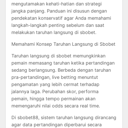
mengutamakan kehati-hatian dan strategi
jangka panjang. Panduan ini disusun dengan
pendekatan konservatif agar Anda memahami
langkah-langkah penting sebelum dan saat
melakukan taruhan langsung di sbobet.
Memahami Konsep Taruhan Langsung di Sbobet
Taruhan langsung di sbobet memungkinkan
pemain memasang taruhan ketika pertandingan
sedang berlangsung. Berbeda dengan taruhan
pra-pertandingan, live betting menuntut
pengamatan yang lebih cermat terhadap
jalannya laga. Perubahan skor, performa
pemain, hingga tempo permainan akan
memengaruhi nilai odds secara real time.
Di sbobet88, sistem taruhan langsung dirancang
agar data pertandingan diperbarui secara