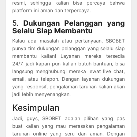
resmi, sehingga kalian bisa percaya bahwa
platform ini aman dan terpercaya.
5.
Dukungan Pelanggan yang
Selalu Siap Membantu
Kalau ada masalah atau pertanyaan, SBOBET
punya tim dukungan pelanggan yang selalu siap
membantu kalian! Layanan mereka tersedia
24/7, jadi kapan pun kalian butuh bantuan, bisa
langsung menghubungi mereka lewat live chat,
email, atau telepon. Dengan layanan dukungan
yang responsif, pengalaman taruhan kalian akan
jadi lebih menyenangkan.
Kesimpulan
Jadi, guys, SBOBET adalah pilihan yang pas
buat kalian yang mau merasakan pengalaman
taruhan online yang seru dan aman. Dengan