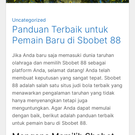
Uncategorized
Panduan Terbaik untuk
Pemain Baru di Sbobet 88
Jika Anda baru saja memasuki dunia taruhan
olahraga dan memilih Sbobet 88 sebagai
platform Anda, selamat datang! Anda telah
membuat keputusan yang sangat tepat. Sbobet
88 adalah salah satu situs judi bola terbaik yang
menawarkan pengalaman taruhan yang tidak
hanya menyenangkan tetapi juga
menguntungkan. Agar Anda dapat memulai
dengan baik, berikut adalah panduan terbaik
untuk pemain baru di Sbobet 88.