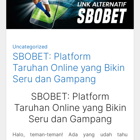
Uncategorized
SBOBET: Platform
Taruhan Online yang Bikin
Seru dan Gampang
SBOBET: Platform
Taruhan Online yang Bikin
Seru dan Gampang
Halo, teman-teman! Ada yang udah tahu