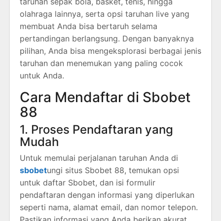
taruhan sepak bola, basket, tenis, hingga
olahraga lainnya, serta opsi taruhan live yang
membuat Anda bisa bertaruh selama
pertandingan berlangsung. Dengan banyaknya
pilihan, Anda bisa mengeksplorasi berbagai jenis
taruhan dan menemukan yang paling cocok
untuk Anda.
Cara Mendaftar di Sbobet
88
1. Proses Pendaftaran yang
Mudah
Untuk memulai perjalanan taruhan Anda di
sbobet
ungi situs Sbobet 88, temukan opsi
untuk daftar Sbobet, dan isi formulir
pendaftaran dengan informasi yang diperlukan
seperti nama, alamat email, dan nomor telepon.
Pastikan informasi yang Anda berikan akurat