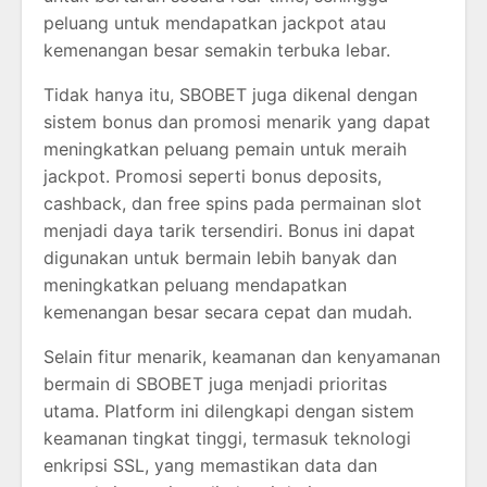
peluang untuk mendapatkan jackpot atau
kemenangan besar semakin terbuka lebar.
Tidak hanya itu, SBOBET juga dikenal dengan
sistem bonus dan promosi menarik yang dapat
meningkatkan peluang pemain untuk meraih
jackpot. Promosi seperti bonus deposits,
cashback, dan free spins pada permainan slot
menjadi daya tarik tersendiri. Bonus ini dapat
digunakan untuk bermain lebih banyak dan
meningkatkan peluang mendapatkan
kemenangan besar secara cepat dan mudah.
Selain fitur menarik, keamanan dan kenyamanan
bermain di SBOBET juga menjadi prioritas
utama. Platform ini dilengkapi dengan sistem
keamanan tingkat tinggi, termasuk teknologi
enkripsi SSL, yang memastikan data dan