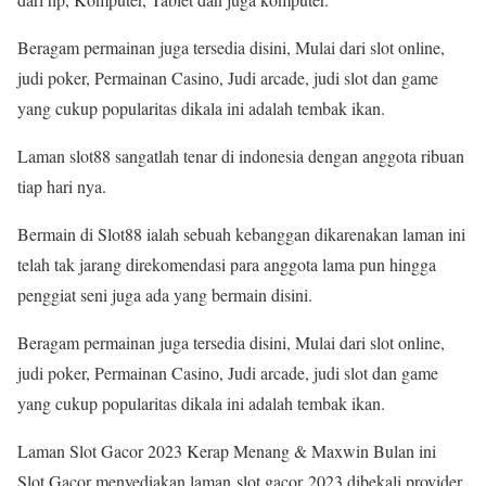
Beragam permainan juga tersedia disini, Mulai dari slot online,
judi poker, Permainan Casino, Judi arcade, judi slot dan game
yang cukup popularitas dikala ini adalah tembak ikan.
Laman slot88 sangatlah tenar di indonesia dengan anggota ribuan
tiap hari nya.
Bermain di Slot88 ialah sebuah kebanggan dikarenakan laman ini
telah tak jarang direkomendasi para anggota lama pun hingga
penggiat seni juga ada yang bermain disini.
Beragam permainan juga tersedia disini, Mulai dari slot online,
judi poker, Permainan Casino, Judi arcade, judi slot dan game
yang cukup popularitas dikala ini adalah tembak ikan.
Laman Slot Gacor 2023 Kerap Menang & Maxwin Bulan ini
Slot Gacor menyediakan laman slot gacor 2023 dibekali provider