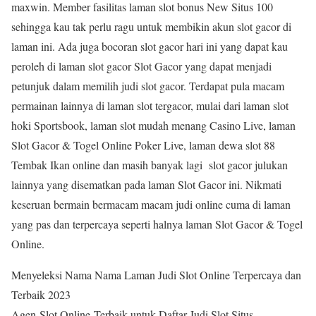
maxwin. Member fasilitas laman slot bonus New Situs 100
sehingga kau tak perlu ragu untuk membikin akun slot gacor di
laman ini. Ada juga bocoran slot gacor hari ini yang dapat kau
peroleh di laman slot gacor Slot Gacor yang dapat menjadi
petunjuk dalam memilih judi slot gacor. Terdapat pula macam
permainan lainnya di laman slot tergacor, mulai dari laman slot
hoki Sportsbook, laman slot mudah menang Casino Live, laman
Slot Gacor & Togel Online Poker Live, laman dewa slot 88
Tembak Ikan online dan masih banyak lagi slot gacor julukan
lainnya yang disematkan pada laman Slot Gacor ini. Nikmati
keseruan bermain bermacam macam judi online cuma di laman
yang pas dan terpercaya seperti halnya laman Slot Gacor & Togel
Online.
Menyeleksi Nama Nama Laman Judi Slot Online Terpercaya dan
Terbaik 2023
Agen Slot Online Terbaik untuk Daftar Judi Slot Situs