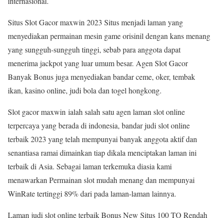
internasional.
Situs Slot Gacor maxwin 2023 Situs menjadi laman yang
menyediakan permainan mesin game orisinil dengan kans menang
yang sungguh-sungguh tinggi, sebab para anggota dapat
menerima jackpot yang luar umum besar. Agen Slot Gacor
Banyak Bonus juga menyediakan bandar ceme, oker, tembak
ikan, kasino online, judi bola dan togel hongkong.
Slot gacor maxwin ialah salah satu agen laman slot online
terpercaya yang berada di indonesia, bandar judi slot online
terbaik 2023 yang telah mempunyai banyak anggota aktif dan
senantiasa ramai dimainkan tiap dikala menciptakan laman ini
terbaik di Asia. Sebagai laman terkemuka diasia kami
menawarkan Permainan slot mudah menang dan mempunyai
WinRate tertinggi 89% dari pada laman-laman lainnya.
Laman judi slot online terbaik Bonus New Situs 100 TO Rendah