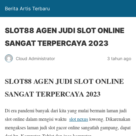
Berita Artis Terbaru
SLOT88 AGEN JUDI SLOT ONLINE
SANGAT TERPERCAYA 2023
Cloud Administrator
3 tahun ago
SLOT88 AGEN JUDI SLOT ONLINE
SANGAT TERPERCAYA 2023
Di era pandemi banyak dari kita yang mulai bermain laman judi
slot online dalam mengisi waktu
slot nexus
lowong. Dikarenakan
mengakses laman judi slot gacor online sangatlah gampang, dapat
dari hp, Komputer, Tablet dan juga komputer.