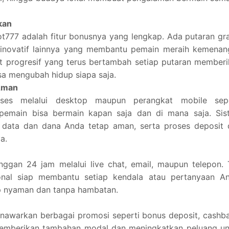
kan
ot777 adalah fitur bonusnya yang lengkap. Ada putaran gra
tur inovatif lainnya yang membantu pemain meraih kemena
pot progresif yang terus bertambah setiap putaran member
a mengubah hidup siapa saja.
Aman
ses melalui desktop maupun perangkat mobile sepe
 pemain bisa bermain kapan saja dan di mana saja. Sis
data dan dana Anda tetap aman, serta proses deposit 
a.
ggan 24 jam melalui live chat, email, maupun telepon.
nal siap membantu setiap kendala atau pertanyaan An
p nyaman dan tanpa hambatan.
enawarkan berbagai promosi seperti bonus deposit, cashb
memberikan tambahan modal dan meningkatkan peluang un