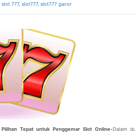
slot 777
,
slot777
,
slot777 gacor
 Pilihan Tepat untuk Penggemar Slot Online-
Dalam du