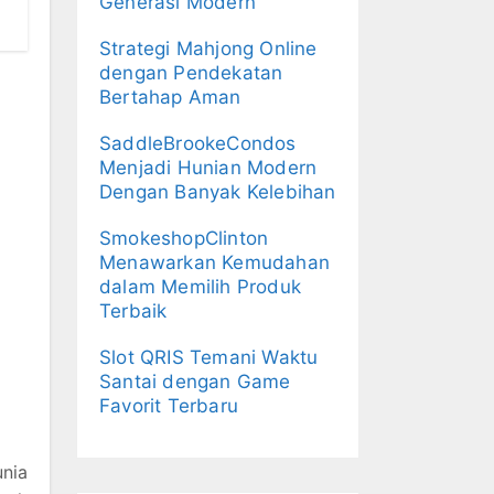
Generasi Modern
Strategi Mahjong Online
dengan Pendekatan
Bertahap Aman
SaddleBrookeCondos
Menjadi Hunian Modern
Dengan Banyak Kelebihan
SmokeshopClinton
Menawarkan Kemudahan
dalam Memilih Produk
Terbaik
Slot QRIS Temani Waktu
Santai dengan Game
Favorit Terbaru
nia