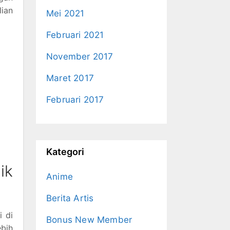
lian
Mei 2021
Februari 2021
November 2017
Maret 2017
Februari 2017
Kategori
ik
Anime
Berita Artis
i di
Bonus New Member
ebih