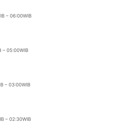
IB – 06:00WIB
B – 05:00WIB
IB – 03:00WIB
IB – 02:30WIB