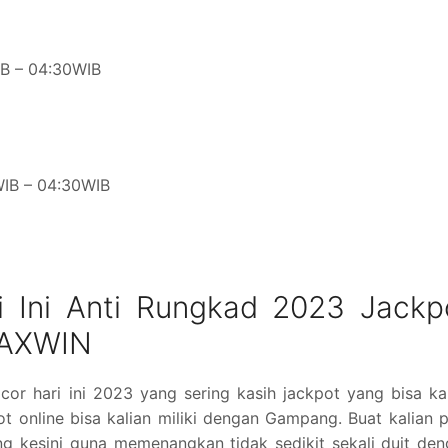
IB – 04:30WIB
WIB – 04:30WIB
i Ini Anti Rungkad 2023 Jackp
MAXWIN
acor hari ini 2023 yang sering kasih jackpot yang bisa ka
 online bisa kalian miliki dengan Gampang. Buat kalian 
ng kesini guna memenangkan tidak sedikit sekali duit de