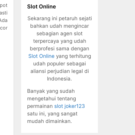
pot
Slot Online
asti
Sekarang ini petaruh sejati
 Ada
bahkan udah mengincar
acor
sebagian agen slot
terpercaya yang udah
berprofesi sama dengan
Slot Online
yang terhitung
udah populer sebagai
aliansi perjudian legal di
Indonesia.
Banyak yang sudah
mengetahui tentang
permainan
slot joker123
satu ini, yang sangat
mudah dimainkan.