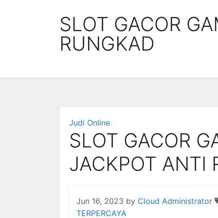
Skip
SLOT GACOR GA
to
content
RUNGKAD
Judi Online
SLOT GACOR 
JACKPOT ANTI
Jun 16, 2023
by
Cloud Administrator
TERPERCAYA