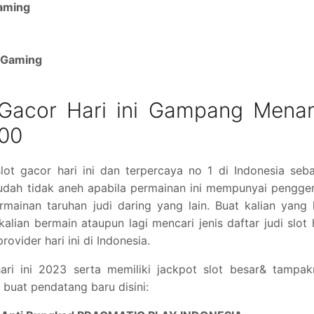
Gaming
d Gaming
t Gacor Hari ini Gampang Mena
00
ot gacor hari ini dan terpercaya no 1 di Indonesia seb
sudah tidak aneh apabila permainan ini mempunyai pengg
ainan taruhan judi daring yang lain. Buat kalian yang 
kalian bermain ataupun lagi mencari jenis daftar judi slot 
ovider hari ini di Indonesia.
 hari ini 2023 serta memiliki jackpot slot besar& tampa
uat pendatang baru disini: