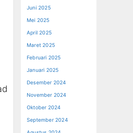
Juni 2025
Mei 2025
April 2025
Maret 2025
Februari 2025
Januari 2025
Desember 2024
ad
November 2024
Oktober 2024
September 2024
Agustus 2024