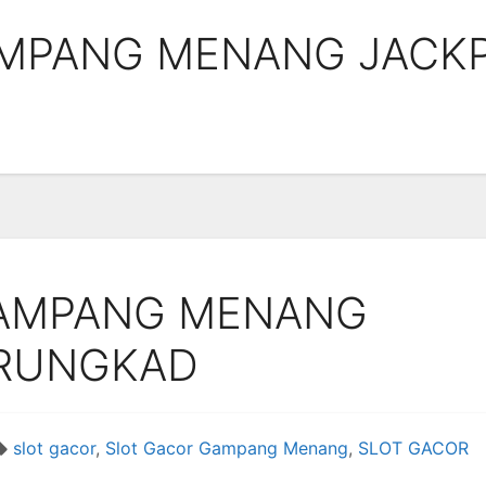
MPANG MENANG JACKP
GAMPANG MENANG
 RUNGKAD
slot gacor
,
Slot Gacor Gampang Menang
,
SLOT GACOR