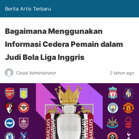
Berita Artis Terbaru
Bagaimana Menggunakan
Informasi Cedera Pemain dalam
Judi Bola Liga Inggris
Cloud Administrator
2 tahun ago