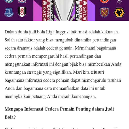
Dalam dunia judi bola Liga Inggris, informasi adalah kekuatan.
Salah satu faktor yang bisa mengubah dinamika pertandingan
secara dramatis adalah cedera pemain. Memahami bagaimana
cedera pemain mempengaruhi hasil pertandingan dan
menggunakan informasi ini dengan bijak bisa memberikan Anda
keuntungan strategis yang signifikan. Mari kita telusuri
bagaimana informasi cedera pemain dapat memengaruhi taruhan
Anda dan bagaimana cara memanfaatkan data ini untuk
meningkatkan peluang Anda meraih kemenangan.
Mengapa Informasi Cedera Pemain Penting dalam Judi
Bola?