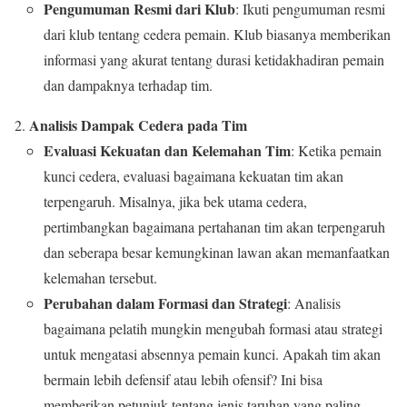
Pengumuman Resmi dari Klub
: Ikuti pengumuman resmi
dari klub tentang cedera pemain. Klub biasanya memberikan
informasi yang akurat tentang durasi ketidakhadiran pemain
dan dampaknya terhadap tim.
Analisis Dampak Cedera pada Tim
Evaluasi Kekuatan dan Kelemahan Tim
: Ketika pemain
kunci cedera, evaluasi bagaimana kekuatan tim akan
terpengaruh. Misalnya, jika bek utama cedera,
pertimbangkan bagaimana pertahanan tim akan terpengaruh
dan seberapa besar kemungkinan lawan akan memanfaatkan
kelemahan tersebut.
Perubahan dalam Formasi dan Strategi
: Analisis
bagaimana pelatih mungkin mengubah formasi atau strategi
untuk mengatasi absennya pemain kunci. Apakah tim akan
bermain lebih defensif atau lebih ofensif? Ini bisa
memberikan petunjuk tentang jenis taruhan yang paling