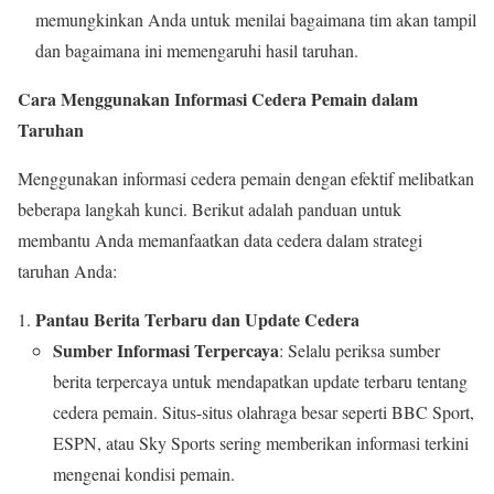
memungkinkan Anda untuk menilai bagaimana tim akan tampil
dan bagaimana ini memengaruhi hasil taruhan.
Cara Menggunakan Informasi Cedera Pemain dalam
Taruhan
Menggunakan informasi cedera pemain dengan efektif melibatkan
beberapa langkah kunci. Berikut adalah panduan untuk
membantu Anda memanfaatkan data cedera dalam strategi
taruhan Anda:
Pantau Berita Terbaru dan Update Cedera
Sumber Informasi Terpercaya
: Selalu periksa sumber
berita terpercaya untuk mendapatkan update terbaru tentang
cedera pemain. Situs-situs olahraga besar seperti BBC Sport,
ESPN, atau Sky Sports sering memberikan informasi terkini
mengenai kondisi pemain.