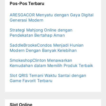
Pos-Pos Terbaru
ARESGACOR Menyatu dengan Gaya Digital
Generasi Modern
Strategi Mahjong Online dengan
Pendekatan Bertahap Aman
SaddleBrookeCondos Menjadi Hunian
Modern Dengan Banyak Kelebihan
SmokeshopClinton Menawarkan
Kemudahan dalam Memilih Produk Terbaik
Slot QRIS Temani Waktu Santai dengan
Game Favorit Terbaru
Slot Online