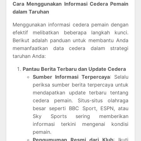
Cara Menggunakan Informasi Cedera Pemain
dalam Taruhan
Menggunakan informasi cedera pemain dengan
efektif melibatkan beberapa langkah kunci.
Berikut adalah panduan untuk membantu Anda
memanfaatkan data cedera dalam strategi
taruhan Anda:
Pantau Berita Terbaru dan Update Cedera
Sumber Informasi Terpercaya
: Selalu
periksa sumber berita terpercaya untuk
mendapatkan update terbaru tentang
cedera pemain. Situs-situs olahraga
besar seperti BBC Sport, ESPN, atau
Sky Sports sering memberikan
informasi terkini mengenai kondisi
pemain.
Pengumuman Resmi dari Klub
: Ikuti