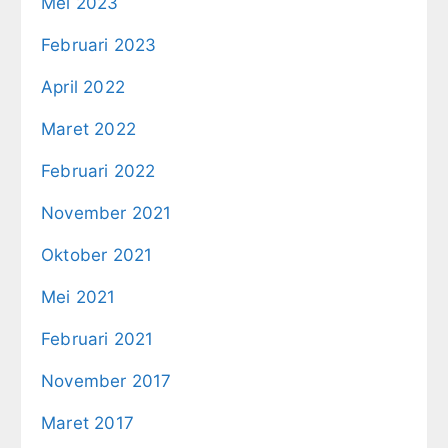
Mei 2023
Februari 2023
April 2022
Maret 2022
Februari 2022
November 2021
Oktober 2021
Mei 2021
Februari 2021
November 2017
Maret 2017