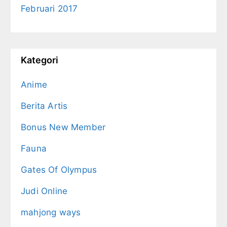
Februari 2017
Kategori
Anime
Berita Artis
Bonus New Member
Fauna
Gates Of Olympus
Judi Online
mahjong ways