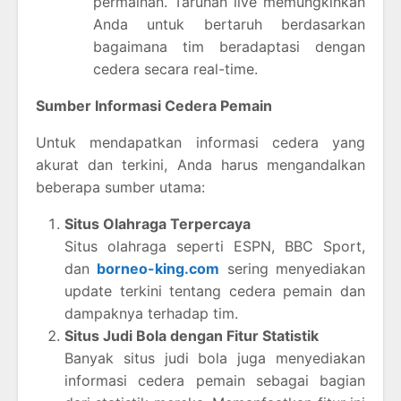
permainan. Taruhan live memungkinkan
Anda untuk bertaruh berdasarkan
bagaimana tim beradaptasi dengan
cedera secara real-time.
Sumber Informasi Cedera Pemain
Untuk mendapatkan informasi cedera yang
akurat dan terkini, Anda harus mengandalkan
beberapa sumber utama:
Situs Olahraga Terpercaya
Situs olahraga seperti ESPN, BBC Sport,
dan
borneo-king.com
sering menyediakan
update terkini tentang cedera pemain dan
dampaknya terhadap tim.
Situs Judi Bola dengan Fitur Statistik
Banyak situs judi bola juga menyediakan
informasi cedera pemain sebagai bagian