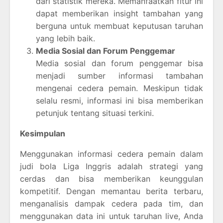
dari statistik mereka. Memanfaatkan fitur ini
dapat memberikan insight tambahan yang
berguna untuk membuat keputusan taruhan
yang lebih baik.
Media Sosial dan Forum Penggemar
Media sosial dan forum penggemar bisa
menjadi sumber informasi tambahan
mengenai cedera pemain. Meskipun tidak
selalu resmi, informasi ini bisa memberikan
petunjuk tentang situasi terkini.
Kesimpulan
Menggunakan informasi cedera pemain dalam
judi bola Liga Inggris adalah strategi yang
cerdas dan bisa memberikan keunggulan
kompetitif. Dengan memantau berita terbaru,
menganalisis dampak cedera pada tim, dan
menggunakan data ini untuk taruhan live, Anda