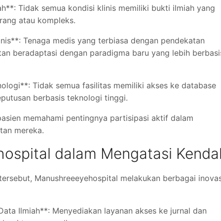
ah**: Tidak semua kondisi klinis memiliki bukti ilmiah yang
rang atau kompleks.
inis**: Tenaga medis yang terbiasa dengan pendekatan
tan beradaptasi dengan paradigma baru yang lebih berbasi
logi**: Tidak semua fasilitas memiliki akses ke database
putusan berbasis teknologi tinggi.
pasien memahami pentingnya partisipasi aktif dalam
tan mereka.
ospital dalam Mengatasi Kenda
ersebut, Manushreeeyehospital melakukan berbagai inovas
ata Ilmiah**: Menyediakan layanan akses ke jurnal dan