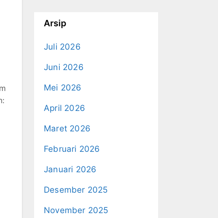
Arsip
Juli 2026
Juni 2026
Mei 2026
am
n:
April 2026
Maret 2026
Februari 2026
Januari 2026
Desember 2025
November 2025