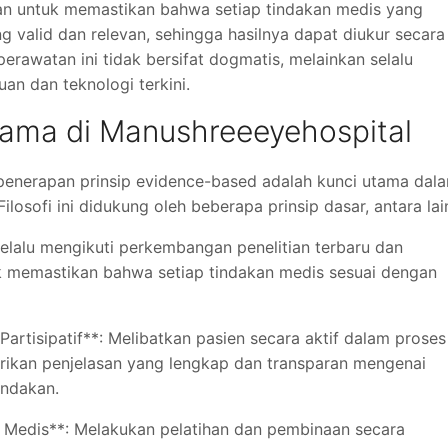
juan untuk memastikan bahwa setiap tindakan medis yang
ng valid dan relevan, sehingga hasilnya dapat diukur secara
erawatan ini tidak bersifat dogmatis, melainkan selalu
n dan teknologi terkini.
Utama di Manushreeeyehospital
enerapan prinsip evidence-based adalah kunci utama dal
osofi ini didukung oleh beberapa prinsip dasar, antara lai
 Selalu mengikuti perkembangan penelitian terbaru dan
tuk memastikan bahwa setiap tindakan medis sesuai dengan
Partisipatif**: Melibatkan pasien secara aktif dalam proses
ikan penjelasan yang lengkap dan transparan mengenai
tindakan.
Medis**: Melakukan pelatihan dan pembinaan secara