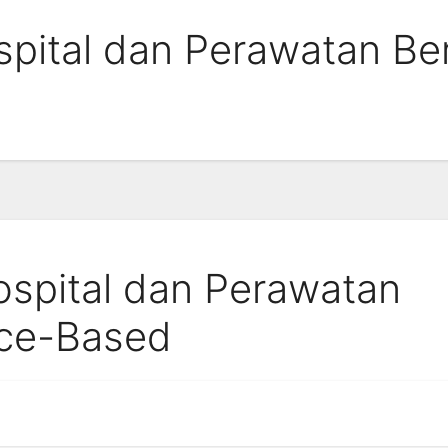
ital dan Perawatan Ber
spital dan Perawatan
nce-Based