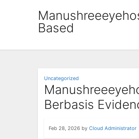
Skip
Manushreeeyehosp
to
content
Based
Uncategorized
Manushreeeyeho
Berbasis Evide
Feb 28, 2026
by
Cloud Administrator