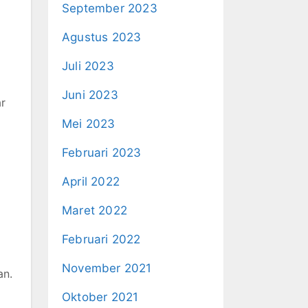
September 2023
Agustus 2023
Juli 2023
Juni 2023
r
Mei 2023
Februari 2023
April 2022
Maret 2022
Februari 2022
November 2021
an.
Oktober 2021