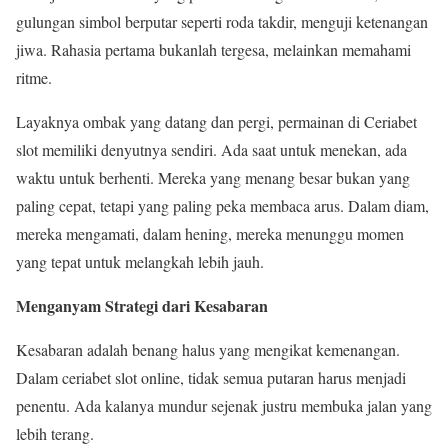
gulungan simbol berputar seperti roda takdir, menguji ketenangan
jiwa. Rahasia pertama bukanlah tergesa, melainkan memahami
ritme.
Layaknya ombak yang datang dan pergi, permainan di Ceriabet
slot memiliki denyutnya sendiri. Ada saat untuk menekan, ada
waktu untuk berhenti. Mereka yang menang besar bukan yang
paling cepat, tetapi yang paling peka membaca arus. Dalam diam,
mereka mengamati, dalam hening, mereka menunggu momen
yang tepat untuk melangkah lebih jauh.
Menganyam Strategi dari Kesabaran
Kesabaran adalah benang halus yang mengikat kemenangan.
Dalam ceriabet slot online, tidak semua putaran harus menjadi
penentu. Ada kalanya mundur sejenak justru membuka jalan yang
lebih terang.