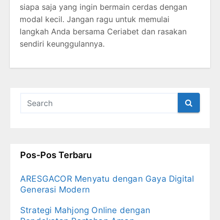
siapa saja yang ingin bermain cerdas dengan
modal kecil. Jangan ragu untuk memulai
langkah Anda bersama Ceriabet dan rasakan
sendiri keunggulannya.
Pos-Pos Terbaru
ARESGACOR Menyatu dengan Gaya Digital
Generasi Modern
Strategi Mahjong Online dengan