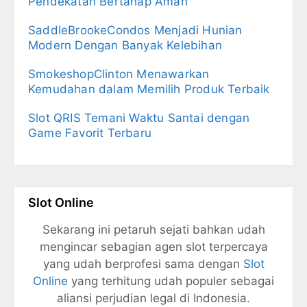
Pendekatan Bertahap Aman
SaddleBrookeCondos Menjadi Hunian
Modern Dengan Banyak Kelebihan
SmokeshopClinton Menawarkan
Kemudahan dalam Memilih Produk Terbaik
Slot QRIS Temani Waktu Santai dengan
Game Favorit Terbaru
Slot Online
Sekarang ini petaruh sejati bahkan udah
mengincar sebagian agen slot terpercaya
yang udah berprofesi sama dengan
Slot
Online
yang terhitung udah populer sebagai
aliansi perjudian legal di Indonesia.