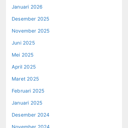
Januari 2026
Desember 2025
November 2025
Juni 2025
Mei 2025
April 2025
Maret 2025
Februari 2025
Januari 2025
Desember 2024
November 2024