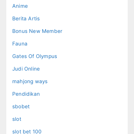
Anime
Berita Artis
Bonus New Member
Fauna
Gates Of Olympus
Judi Online
mahjong ways
Pendidikan
sbobet
slot
slot bet 100