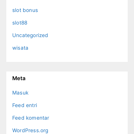
slot bonus
slot88
Uncategorized
wisata
Meta
Masuk
Feed entri
Feed komentar
WordPress.org