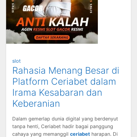
slot
Rahasia Menang Besar di
Platform Ceriabet dalam
Irama Kesabaran dan
Keberanian
Dalam gemerlap dunia digital yang berdenyut
tanpa henti, Ceriabet hadir bagai panggung
cahaya yang memanggil
ceriabet
harapan. Di