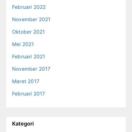
Februari 2022
November 2021
Oktober 2021
Mei 2021
Februari 2021
November 2017
Maret 2017
Februari 2017
Kategori