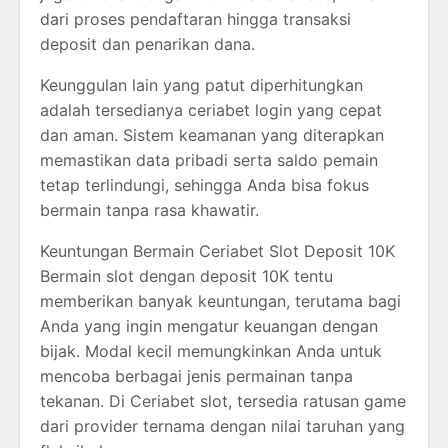
dari proses pendaftaran hingga transaksi
deposit dan penarikan dana.
Keunggulan lain yang patut diperhitungkan
adalah tersedianya ceriabet login yang cepat
dan aman. Sistem keamanan yang diterapkan
memastikan data pribadi serta saldo pemain
tetap terlindungi, sehingga Anda bisa fokus
bermain tanpa rasa khawatir.
Keuntungan Bermain Ceriabet Slot Deposit 10K
Bermain slot dengan deposit 10K tentu
memberikan banyak keuntungan, terutama bagi
Anda yang ingin mengatur keuangan dengan
bijak. Modal kecil memungkinkan Anda untuk
mencoba berbagai jenis permainan tanpa
tekanan. Di Ceriabet slot, tersedia ratusan game
dari provider ternama dengan nilai taruhan yang