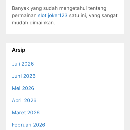
Banyak yang sudah mengetahui tentang
permainan
slot joker123
satu ini, yang sangat
mudah dimainkan.
Arsip
Juli 2026
Juni 2026
Mei 2026
April 2026
Maret 2026
Februari 2026