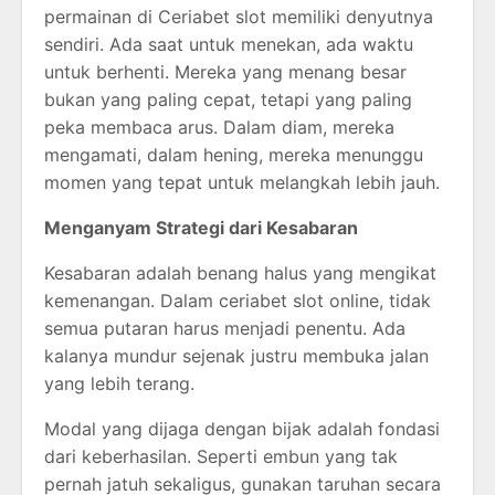
permainan di Ceriabet slot memiliki denyutnya
sendiri. Ada saat untuk menekan, ada waktu
untuk berhenti. Mereka yang menang besar
bukan yang paling cepat, tetapi yang paling
peka membaca arus. Dalam diam, mereka
mengamati, dalam hening, mereka menunggu
momen yang tepat untuk melangkah lebih jauh.
Menganyam Strategi dari Kesabaran
Kesabaran adalah benang halus yang mengikat
kemenangan. Dalam ceriabet slot online, tidak
semua putaran harus menjadi penentu. Ada
kalanya mundur sejenak justru membuka jalan
yang lebih terang.
Modal yang dijaga dengan bijak adalah fondasi
dari keberhasilan. Seperti embun yang tak
pernah jatuh sekaligus, gunakan taruhan secara