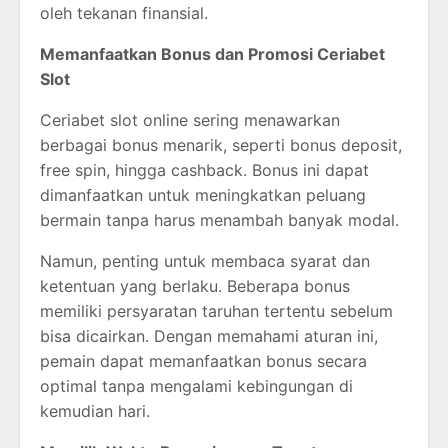
oleh tekanan finansial.
Memanfaatkan Bonus dan Promosi Ceriabet
Slot
Ceriabet slot online sering menawarkan
berbagai bonus menarik, seperti bonus deposit,
free spin, hingga cashback. Bonus ini dapat
dimanfaatkan untuk meningkatkan peluang
bermain tanpa harus menambah banyak modal.
Namun, penting untuk membaca syarat dan
ketentuan yang berlaku. Beberapa bonus
memiliki persyaratan taruhan tertentu sebelum
bisa dicairkan. Dengan memahami aturan ini,
pemain dapat memanfaatkan bonus secara
optimal tanpa mengalami kebingungan di
kemudian hari.