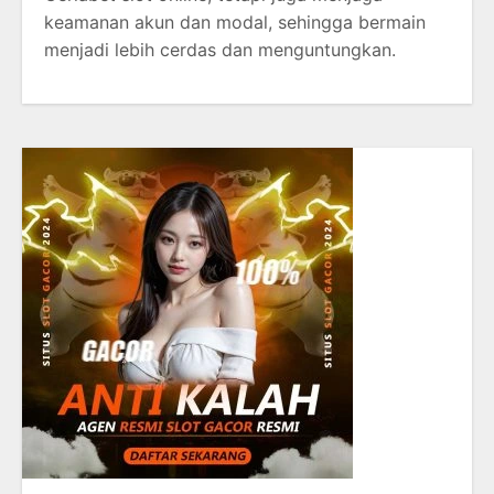
keamanan akun dan modal, sehingga bermain
menjadi lebih cerdas dan menguntungkan.