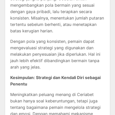
mengembangkan pola bermain yang sesuai
dengan gaya pribadi, lalu terapkan secara
konsisten. Misalnya, menentukan jumlah putaran
tertentu sebelum berhenti, atau menetapkan
batas kerugian harian.
Dengan pola yang konsisten, pemain dapat
mengevaluasi strategi yang digunakan dan
melakukan penyesuaian jika diperlukan. Hal ini
jauh lebih efektif dibandingkan bermain tanpa
arah yang jelas.
Kesimpulan: Strategi dan Kendali Diri sebagai
Penentu
Meningkatkan peluang menang di Ceriabet
bukan hanya soal keberuntungan, tetapi juga
tentang bagaimana pemain mengelola strategi
dan emosi. Dengan memahami mekanisme