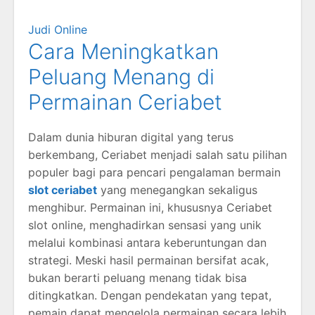
Judi Online
Cara Meningkatkan
Peluang Menang di
Permainan Ceriabet
Dalam dunia hiburan digital yang terus
berkembang, Ceriabet menjadi salah satu pilihan
populer bagi para pencari pengalaman bermain
slot ceriabet
yang menegangkan sekaligus
menghibur. Permainan ini, khususnya Ceriabet
slot online, menghadirkan sensasi yang unik
melalui kombinasi antara keberuntungan dan
strategi. Meski hasil permainan bersifat acak,
bukan berarti peluang menang tidak bisa
ditingkatkan. Dengan pendekatan yang tepat,
pemain dapat mengelola permainan secara lebih