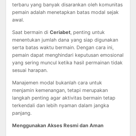
terbaru yang banyak disarankan oleh komunitas
pemain adalah menetapkan batas modal sejak
awal.
Saat bermain di
Ceriabet
, penting untuk
menentukan jumlah dana yang siap digunakan
serta batas waktu bermain. Dengan cara ini,
pemain dapat menghindari keputusan emosional
yang sering muncul ketika hasil permainan tidak
sesuai harapan.
Manajemen modal bukanlah cara untuk
menjamin kemenangan, tetapi merupakan
langkah penting agar aktivitas bermain tetap
terkendali dan lebih nyaman dalam jangka
panjang.
Menggunakan Akses Resmi dan Aman