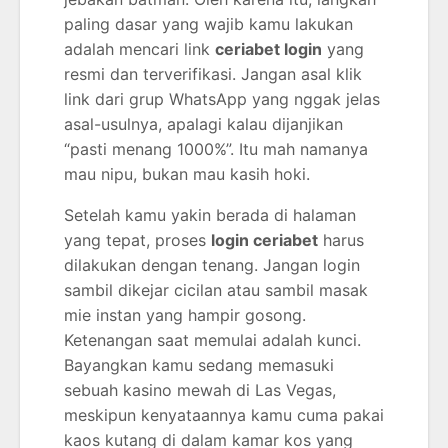
paling dasar yang wajib kamu lakukan
adalah mencari link
ceriabet login
yang
resmi dan terverifikasi. Jangan asal klik
link dari grup WhatsApp yang nggak jelas
asal-usulnya, apalagi kalau dijanjikan
“pasti menang 1000%”. Itu mah namanya
mau nipu, bukan mau kasih hoki.
Setelah kamu yakin berada di halaman
yang tepat, proses
login ceriabet
harus
dilakukan dengan tenang. Jangan login
sambil dikejar cicilan atau sambil masak
mie instan yang hampir gosong.
Ketenangan saat memulai adalah kunci.
Bayangkan kamu sedang memasuki
sebuah kasino mewah di Las Vegas,
meskipun kenyataannya kamu cuma pakai
kaos kutang di dalam kamar kos yang