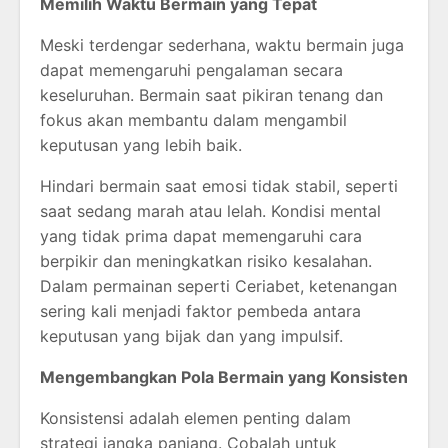
Memilih Waktu Bermain yang Tepat
Meski terdengar sederhana, waktu bermain juga
dapat memengaruhi pengalaman secara
keseluruhan. Bermain saat pikiran tenang dan
fokus akan membantu dalam mengambil
keputusan yang lebih baik.
Hindari bermain saat emosi tidak stabil, seperti
saat sedang marah atau lelah. Kondisi mental
yang tidak prima dapat memengaruhi cara
berpikir dan meningkatkan risiko kesalahan.
Dalam permainan seperti Ceriabet, ketenangan
sering kali menjadi faktor pembeda antara
keputusan yang bijak dan yang impulsif.
Mengembangkan Pola Bermain yang Konsisten
Konsistensi adalah elemen penting dalam
strategi jangka panjang. Cobalah untuk