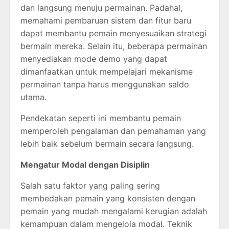
dan langsung menuju permainan. Padahal,
memahami pembaruan sistem dan fitur baru
dapat membantu pemain menyesuaikan strategi
bermain mereka. Selain itu, beberapa permainan
menyediakan mode demo yang dapat
dimanfaatkan untuk mempelajari mekanisme
permainan tanpa harus menggunakan saldo
utama.
Pendekatan seperti ini membantu pemain
memperoleh pengalaman dan pemahaman yang
lebih baik sebelum bermain secara langsung.
Mengatur Modal dengan Disiplin
Salah satu faktor yang paling sering
membedakan pemain yang konsisten dengan
pemain yang mudah mengalami kerugian adalah
kemampuan dalam mengelola modal. Teknik