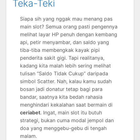
Teka-Teki
Siapa sih yang nggak mau menang pas
main slot? Semua orang pasti pengennya
melihat layar HP penuh dengan kembang
api, petir menyambar, dan saldo yang
tiba-tiba membengkak kayak pipi
penderita sakit gigi. Tapi realitanya,
kadang kita malah lebih sering melihat
tulisan “Saldo Tidak Cukup” daripada
simbol Scatter. Nah, kalau kamu sudah
bosan jadi donatur tetap bagi para
bandar, saatnya kita bedah rahasia
menghindari kekalahan saat bermain di
ceriabet
. Ingat, main slot itu butuh
strategi, bukan cuma modal jempol dan
doa yang menggebu-gebu di tengah
malam.