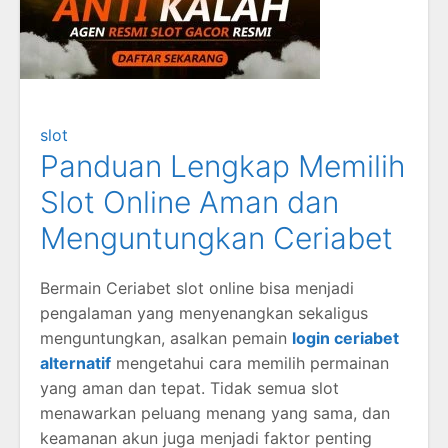
slot
Panduan Lengkap Memilih
Slot Online Aman dan
Menguntungkan Ceriabet
Bermain Ceriabet slot online bisa menjadi
pengalaman yang menyenangkan sekaligus
menguntungkan, asalkan pemain
login ceriabet
alternatif
mengetahui cara memilih permainan
yang aman dan tepat. Tidak semua slot
menawarkan peluang menang yang sama, dan
keamanan akun juga menjadi faktor penting