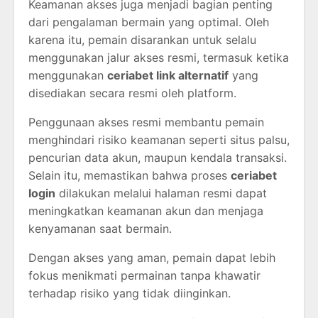
Keamanan akses juga menjadi bagian penting
dari pengalaman bermain yang optimal. Oleh
karena itu, pemain disarankan untuk selalu
menggunakan jalur akses resmi, termasuk ketika
menggunakan
ceriabet link alternatif
yang
disediakan secara resmi oleh platform.
Penggunaan akses resmi membantu pemain
menghindari risiko keamanan seperti situs palsu,
pencurian data akun, maupun kendala transaksi.
Selain itu, memastikan bahwa proses
ceriabet
login
dilakukan melalui halaman resmi dapat
meningkatkan keamanan akun dan menjaga
kenyamanan saat bermain.
Dengan akses yang aman, pemain dapat lebih
fokus menikmati permainan tanpa khawatir
terhadap risiko yang tidak diinginkan.