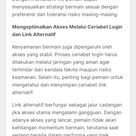
menyesuaikan strategi bermain sesuai dengan
preferensi dan toleransi risiko masing-masing.
Mengoptimalkan Akses Melalui Ceriabet Login
dan Link Alternatif
Kenyamanan bermain juga dipengaruhi oleh
akses yang stabil. Proses ceriabet login harus
dilakukan melalui jaringan yang aman agar
terhindar dari kendala teknis maupun risiko
keamanan. Selain itu, penting bagi pemain untuk
mengetahui dan menyimpan ceriabet link
alternatif.
Link alternatif berfungsi sebagai jalur cadangan
jika akses utama mengalami gangguan. Dengan
adanya akses yang lancar, pemain tidak akan
kehilangan momentum bermain, terutama saat
sedang berada dalam performa yang baik.