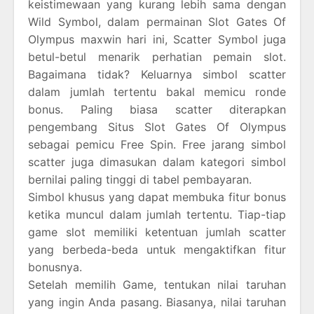
keistimewaan yang kurang lebih sama dengan
Wild Symbol, dalam permainan Slot Gates Of
Olympus maxwin hari ini, Scatter Symbol juga
betul-betul menarik perhatian pemain slot.
Bagaimana tidak? Keluarnya simbol scatter
dalam jumlah tertentu bakal memicu ronde
bonus. Paling biasa scatter diterapkan
pengembang Situs Slot Gates Of Olympus
sebagai pemicu Free Spin. Free jarang simbol
scatter juga dimasukan dalam kategori simbol
bernilai paling tinggi di tabel pembayaran.
Simbol khusus yang dapat membuka fitur bonus
ketika muncul dalam jumlah tertentu. Tiap-tiap
game slot memiliki ketentuan jumlah scatter
yang berbeda-beda untuk mengaktifkan fitur
bonusnya.
Setelah memilih Game, tentukan nilai taruhan
yang ingin Anda pasang. Biasanya, nilai taruhan