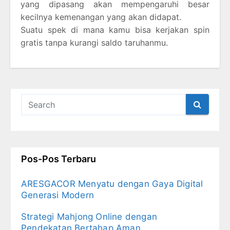
yang dipasang akan mempengaruhi besar
kecilnya kemenangan yang akan didapat.
Suatu spek di mana kamu bisa kerjakan spin
gratis tanpa kurangi saldo taruhanmu.
Pos-Pos Terbaru
ARESGACOR Menyatu dengan Gaya Digital
Generasi Modern
Strategi Mahjong Online dengan
Pendekatan Bertahap Aman