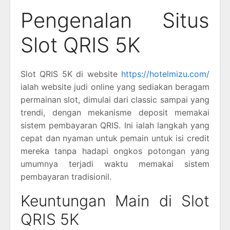
Pengenalan Situs
Slot QRIS 5K
Slot QRIS 5K di website
https://hotelmizu.com/
ialah website judi online yang sediakan beragam
permainan slot, dimulai dari classic sampai yang
trendi, dengan mekanisme deposit memakai
sistem pembayaran QRIS. Ini ialah langkah yang
cepat dan nyaman untuk pemain untuk isi credit
mereka tanpa hadapi ongkos potongan yang
umumnya terjadi waktu memakai sistem
pembayaran tradisionil.
Keuntungan Main di Slot
QRIS 5K