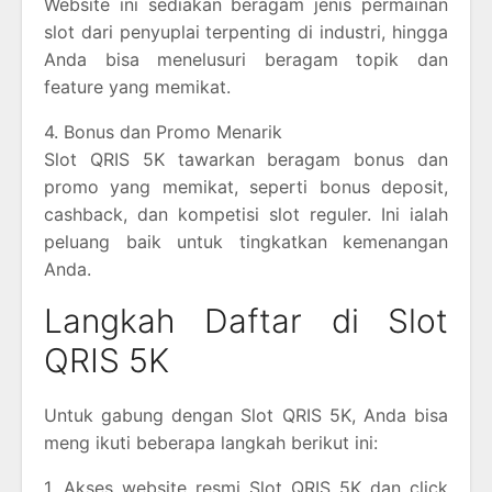
Website ini sediakan beragam jenis permainan
slot dari penyuplai terpenting di industri, hingga
Anda bisa menelusuri beragam topik dan
feature yang memikat.
4. Bonus dan Promo Menarik
Slot QRIS 5K tawarkan beragam bonus dan
promo yang memikat, seperti bonus deposit,
cashback, dan kompetisi slot reguler. Ini ialah
peluang baik untuk tingkatkan kemenangan
Anda.
Langkah Daftar di Slot
QRIS 5K
Untuk gabung dengan Slot QRIS 5K, Anda bisa
meng ikuti beberapa langkah berikut ini:
1. Akses website resmi Slot QRIS 5K dan click