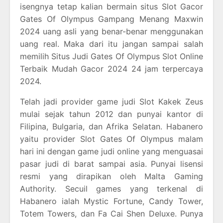
isengnya tetap kalian bermain situs Slot Gacor
Gates Of Olympus Gampang Menang Maxwin
2024 uang asli yang benar-benar menggunakan
uang real. Maka dari itu jangan sampai salah
memilih Situs Judi Gates Of Olympus Slot Online
Terbaik Mudah Gacor 2024 24 jam terpercaya
2024.
Telah jadi provider game judi Slot Kakek Zeus
mulai sejak tahun 2012 dan punyai kantor di
Filipina, Bulgaria, dan Afrika Selatan. Habanero
yaitu provider Slot Gates Of Olympus malam
hari ini dengan game judi online yang menguasai
pasar judi di barat sampai asia. Punyai lisensi
resmi yang dirapikan oleh Malta Gaming
Authority. Secuil games yang terkenal di
Habanero ialah Mystic Fortune, Candy Tower,
Totem Towers, dan Fa Cai Shen Deluxe. Punya