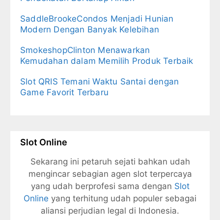
SaddleBrookeCondos Menjadi Hunian
Modern Dengan Banyak Kelebihan
SmokeshopClinton Menawarkan
Kemudahan dalam Memilih Produk Terbaik
Slot QRIS Temani Waktu Santai dengan
Game Favorit Terbaru
Slot Online
Sekarang ini petaruh sejati bahkan udah
mengincar sebagian agen slot terpercaya
yang udah berprofesi sama dengan
Slot
Online
yang terhitung udah populer sebagai
aliansi perjudian legal di Indonesia.