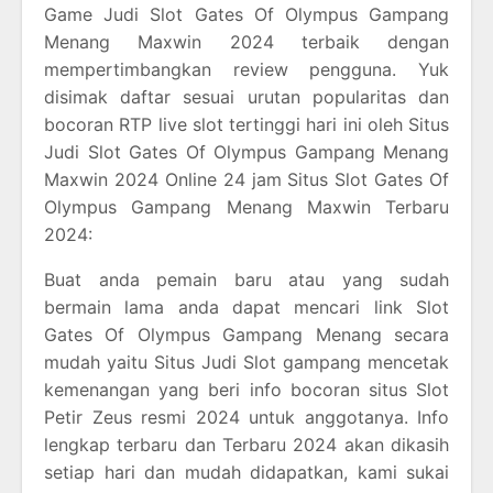
Game Judi Slot Gates Of Olympus Gampang
Menang Maxwin 2024 terbaik dengan
mempertimbangkan review pengguna. Yuk
disimak daftar sesuai urutan popularitas dan
bocoran RTP live slot tertinggi hari ini oleh Situs
Judi Slot Gates Of Olympus Gampang Menang
Maxwin 2024 Online 24 jam Situs Slot Gates Of
Olympus Gampang Menang Maxwin Terbaru
2024:
Buat anda pemain baru atau yang sudah
bermain lama anda dapat mencari link Slot
Gates Of Olympus Gampang Menang secara
mudah yaitu Situs Judi Slot gampang mencetak
kemenangan yang beri info bocoran situs Slot
Petir Zeus resmi 2024 untuk anggotanya. Info
lengkap terbaru dan Terbaru 2024 akan dikasih
setiap hari dan mudah didapatkan, kami sukai