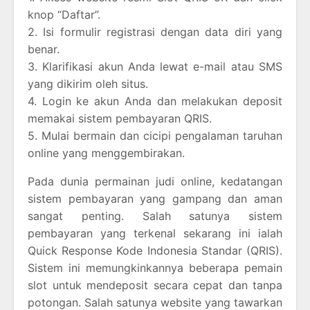
knop “Daftar”.
2. Isi formulir registrasi dengan data diri yang
benar.
3. Klarifikasi akun Anda lewat e-mail atau SMS
yang dikirim oleh situs.
4. Login ke akun Anda dan melakukan deposit
memakai sistem pembayaran QRIS.
5. Mulai bermain dan cicipi pengalaman taruhan
online yang menggembirakan.
Pada dunia permainan judi online, kedatangan
sistem pembayaran yang gampang dan aman
sangat penting. Salah satunya sistem
pembayaran yang terkenal sekarang ini ialah
Quick Response Kode Indonesia Standar (QRIS).
Sistem ini memungkinkannya beberapa pemain
slot untuk mendeposit secara cepat dan tanpa
potongan. Salah satunya website yang tawarkan