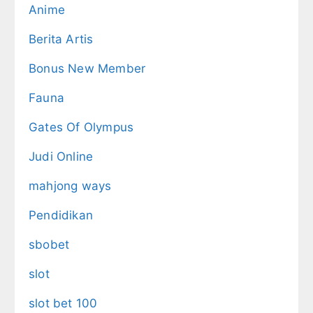
Anime
Berita Artis
Bonus New Member
Fauna
Gates Of Olympus
Judi Online
mahjong ways
Pendidikan
sbobet
slot
slot bet 100