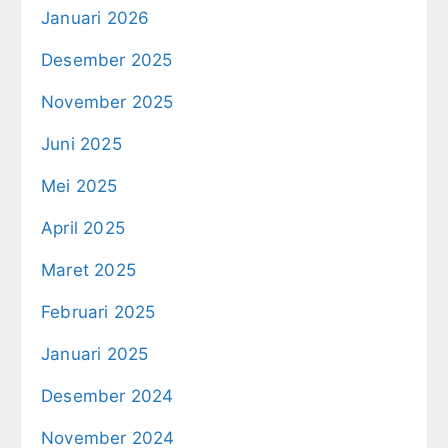
Januari 2026
Desember 2025
November 2025
Juni 2025
Mei 2025
April 2025
Maret 2025
Februari 2025
Januari 2025
Desember 2024
November 2024