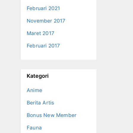
Februari 2021
November 2017
Maret 2017
Februari 2017
Kategori
Anime
Berita Artis
Bonus New Member
Fauna