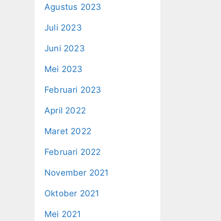
Agustus 2023
Juli 2023
Juni 2023
Mei 2023
Februari 2023
April 2022
Maret 2022
Februari 2022
November 2021
Oktober 2021
Mei 2021