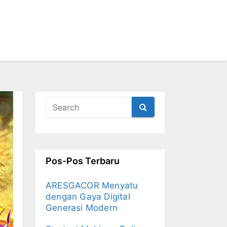
Pos-Pos Terbaru
ARESGACOR Menyatu
dengan Gaya Digital
Generasi Modern