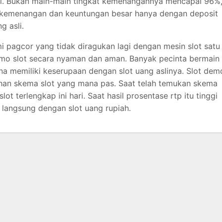
ni. Bukan main-main tingkat kemenangannya mencapai 96%
kemenangan dan keuntungan besar hanya dengan deposit
g asli.
 pagcor yang tidak diragukan lagi dengan mesin slot satu i
mo slot secara nyaman dan aman. Banyak pecinta bermain
ena memiliki keserupaan dengan slot uang aslinya. Slot dem
ihan skema slot yang mana pas. Saat telah temukan skema
t terlengkap ini hari. Saat hasil prosentase rtp itu tinggi
 langsung dengan slot uang rupiah.