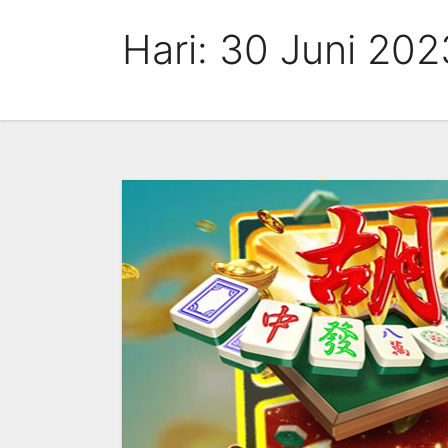
Skip
Hari:
30 Juni 202
to
content