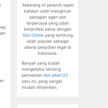
i
Sekarang ini petaruh sejati
bahkan udah mengincar
sebagian agen slot
terpercaya yang udah
tegi
berprofesi sama dengan
gan
Slot Online
yang terhitung
udah populer sebagai
aliansi perjudian legal di
Indonesia.
Banyak yang sudah
mengetahui tentang
permainan
slot joker123
ari
satu ini, yang sangat
mudah dimainkan.