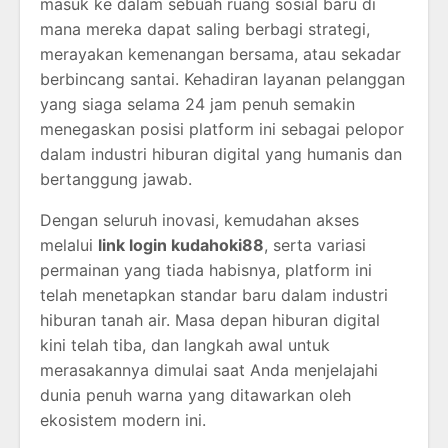
masuk ke dalam sebuah ruang sosial baru di
mana mereka dapat saling berbagi strategi,
merayakan kemenangan bersama, atau sekadar
berbincang santai. Kehadiran layanan pelanggan
yang siaga selama 24 jam penuh semakin
menegaskan posisi platform ini sebagai pelopor
dalam industri hiburan digital yang humanis dan
bertanggung jawab.
Dengan seluruh inovasi, kemudahan akses
melalui
link login kudahoki88
, serta variasi
permainan yang tiada habisnya, platform ini
telah menetapkan standar baru dalam industri
hiburan tanah air. Masa depan hiburan digital
kini telah tiba, dan langkah awal untuk
merasakannya dimulai saat Anda menjelajahi
dunia penuh warna yang ditawarkan oleh
ekosistem modern ini.