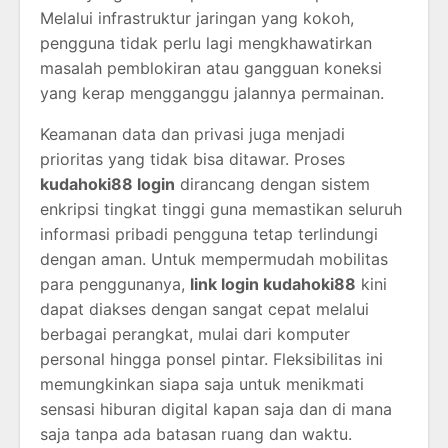
Melalui infrastruktur jaringan yang kokoh,
pengguna tidak perlu lagi mengkhawatirkan
masalah pemblokiran atau gangguan koneksi
yang kerap mengganggu jalannya permainan.
Keamanan data dan privasi juga menjadi
prioritas yang tidak bisa ditawar. Proses
kudahoki88 login
dirancang dengan sistem
enkripsi tingkat tinggi guna memastikan seluruh
informasi pribadi pengguna tetap terlindungi
dengan aman. Untuk mempermudah mobilitas
para penggunanya,
link login kudahoki88
kini
dapat diakses dengan sangat cepat melalui
berbagai perangkat, mulai dari komputer
personal hingga ponsel pintar. Fleksibilitas ini
memungkinkan siapa saja untuk menikmati
sensasi hiburan digital kapan saja dan di mana
saja tanpa ada batasan ruang dan waktu.