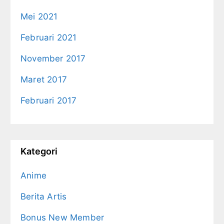
Mei 2021
Februari 2021
November 2017
Maret 2017
Februari 2017
Kategori
Anime
Berita Artis
Bonus New Member