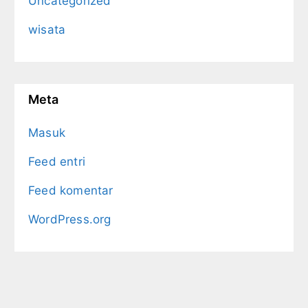
Uncategorized
wisata
Meta
Masuk
Feed entri
Feed komentar
WordPress.org