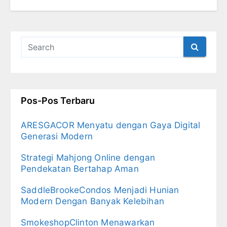
Pos-Pos Terbaru
ARESGACOR Menyatu dengan Gaya Digital
Generasi Modern
Strategi Mahjong Online dengan
Pendekatan Bertahap Aman
SaddleBrookeCondos Menjadi Hunian
Modern Dengan Banyak Kelebihan
SmokeshopClinton Menawarkan