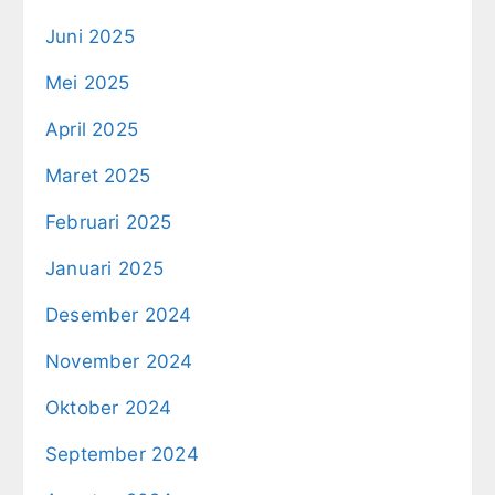
Juni 2025
Mei 2025
April 2025
Maret 2025
Februari 2025
Januari 2025
Desember 2024
November 2024
Oktober 2024
September 2024