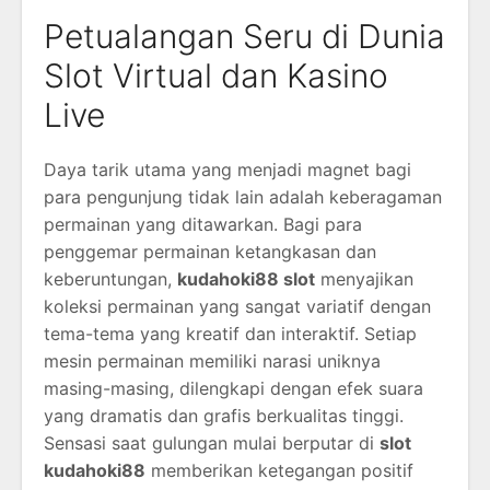
Petualangan Seru di Dunia
Slot Virtual dan Kasino
Live
Daya tarik utama yang menjadi magnet bagi
para pengunjung tidak lain adalah keberagaman
permainan yang ditawarkan. Bagi para
penggemar permainan ketangkasan dan
keberuntungan,
kudahoki88 slot
menyajikan
koleksi permainan yang sangat variatif dengan
tema-tema yang kreatif dan interaktif. Setiap
mesin permainan memiliki narasi uniknya
masing-masing, dilengkapi dengan efek suara
yang dramatis dan grafis berkualitas tinggi.
Sensasi saat gulungan mulai berputar di
slot
kudahoki88
memberikan ketegangan positif