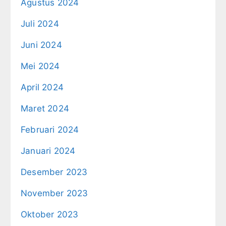
Agustus 2024
Juli 2024
Juni 2024
Mei 2024
April 2024
Maret 2024
Februari 2024
Januari 2024
Desember 2023
November 2023
Oktober 2023