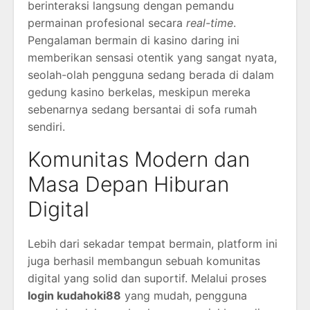
berinteraksi langsung dengan pemandu
permainan profesional secara
real-time
.
Pengalaman bermain di kasino daring ini
memberikan sensasi otentik yang sangat nyata,
seolah-olah pengguna sedang berada di dalam
gedung kasino berkelas, meskipun mereka
sebenarnya sedang bersantai di sofa rumah
sendiri.
Komunitas Modern dan
Masa Depan Hiburan
Digital
Lebih dari sekadar tempat bermain, platform ini
juga berhasil membangun sebuah komunitas
digital yang solid dan suportif. Melalui proses
login kudahoki88
yang mudah, pengguna