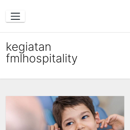
Skip
to
content
kegiatan
fmlhospitality