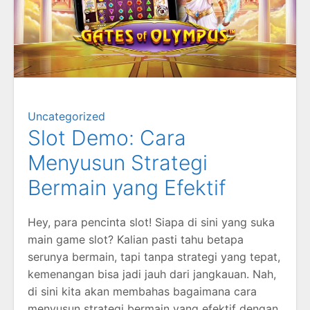
Uncategorized
Slot Demo: Cara
Menyusun Strategi
Bermain yang Efektif
Hey, para pencinta slot! Siapa di sini yang suka
main game slot? Kalian pasti tahu betapa
serunya bermain, tapi tanpa strategi yang tepat,
kemenangan bisa jadi jauh dari jangkauan. Nah,
di sini kita akan membahas bagaimana cara
menyusun strategi bermain yang efektif dengan