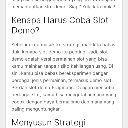
memanfaatkan slot demo. Siap? Yuk, kita mulai!
Kenapa Harus Coba Slot
Demo?
Sebelum kita masuk ke strategi, mari kita bahas
dulu kenapa slot demo itu penting. Jadi, slot
demo adalah versi permainan slot yang bisa
kamu mainkan tanpa risiko kehilangan uang. Di
sini, kamu bisa bebas bereksperimen dengan
berbagai jenis permainan, termasuk demo slot
PG dan slot demo Pragmatic. Dengan mencoba
berbagai slot, kamu bisa mengetahui mana yang
cocok dengan gaya bermainmu dan mana yang
paling menguntungkan.
Menyusun Strategi