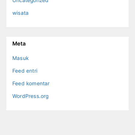
Uncategorized
wisata
Meta
Masuk
Feed entri
Feed komentar
WordPress.org