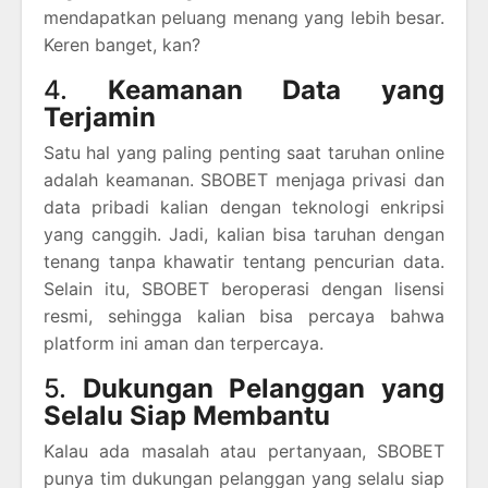
mendapatkan peluang menang yang lebih besar.
Keren banget, kan?
4.
Keamanan Data yang
Terjamin
Satu hal yang paling penting saat taruhan online
adalah keamanan. SBOBET menjaga privasi dan
data pribadi kalian dengan teknologi enkripsi
yang canggih. Jadi, kalian bisa taruhan dengan
tenang tanpa khawatir tentang pencurian data.
Selain itu, SBOBET beroperasi dengan lisensi
resmi, sehingga kalian bisa percaya bahwa
platform ini aman dan terpercaya.
5.
Dukungan Pelanggan yang
Selalu Siap Membantu
Kalau ada masalah atau pertanyaan, SBOBET
punya tim dukungan pelanggan yang selalu siap