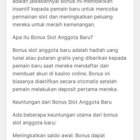
adalah jawabannya! Bonus ini memberikan
insentif kepada pemain baru untuk mencoba
permainan slot dan meningkatkan peluang
mereka untuk meraih kemenangan.
Apa itu Bonus Slot Anggota Baru?
Bonus slot anggota baru adalah hadiah uang
tunai atau putaran gratis yang diberikan kepada
pemain baru saat mereka mendaftar dan
membuat akun di kasino online. Bonus ini
biasanya diaktifkan secara otomatis setelah
pemain melakukan deposit pertama mereka.
Keuntungan dari Bonus Slot Anggota Baru
Ada beberapa keuntungan utama dari bonus
slot anggota baru:
Meningkatkan saldo awal: Bonus dapat