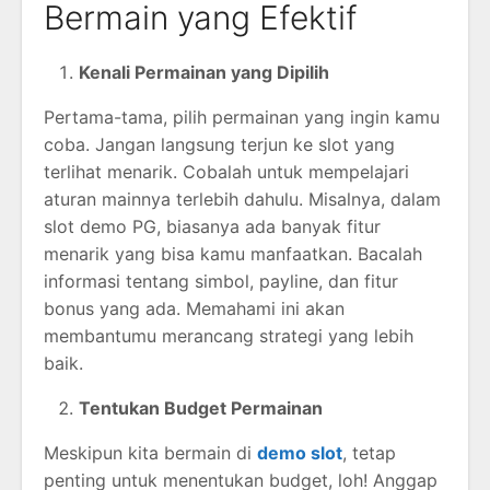
Bermain yang Efektif
Kenali Permainan yang Dipilih
Pertama-tama, pilih permainan yang ingin kamu
coba. Jangan langsung terjun ke slot yang
terlihat menarik. Cobalah untuk mempelajari
aturan mainnya terlebih dahulu. Misalnya, dalam
slot demo PG, biasanya ada banyak fitur
menarik yang bisa kamu manfaatkan. Bacalah
informasi tentang simbol, payline, dan fitur
bonus yang ada. Memahami ini akan
membantumu merancang strategi yang lebih
baik.
Tentukan Budget Permainan
Meskipun kita bermain di
demo slot
, tetap
penting untuk menentukan budget, loh! Anggap