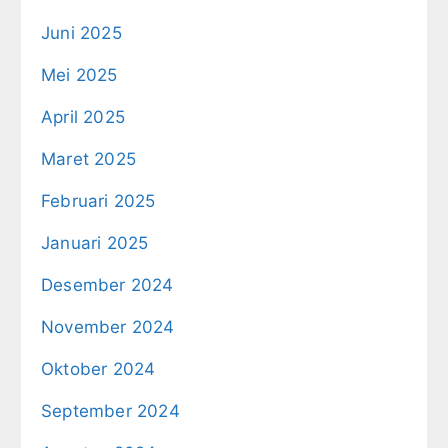
Juni 2025
Mei 2025
April 2025
Maret 2025
Februari 2025
Januari 2025
Desember 2024
November 2024
Oktober 2024
September 2024