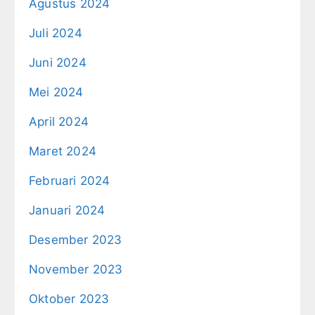
Agustus 2024
Juli 2024
Juni 2024
Mei 2024
April 2024
Maret 2024
Februari 2024
Januari 2024
Desember 2023
November 2023
Oktober 2023