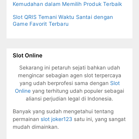
Kemudahan dalam Memilih Produk Terbaik
Slot QRIS Temani Waktu Santai dengan
Game Favorit Terbaru
Slot Online
Sekarang ini petaruh sejati bahkan udah
mengincar sebagian agen slot terpercaya
yang udah berprofesi sama dengan
Slot
Online
yang terhitung udah populer sebagai
aliansi perjudian legal di Indonesia.
Banyak yang sudah mengetahui tentang
permainan
slot joker123
satu ini, yang sangat
mudah dimainkan.