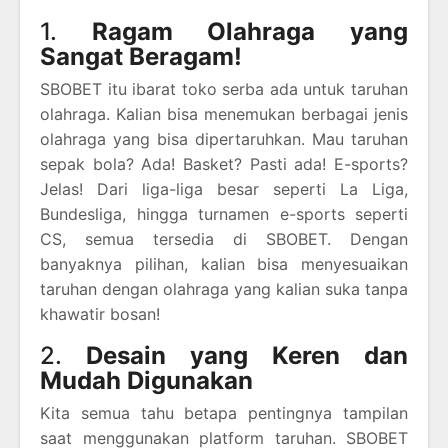
1.
Ragam Olahraga yang
Sangat Beragam!
SBOBET itu ibarat toko serba ada untuk taruhan
olahraga. Kalian bisa menemukan berbagai jenis
olahraga yang bisa dipertaruhkan. Mau taruhan
sepak bola? Ada! Basket? Pasti ada! E-sports?
Jelas! Dari liga-liga besar seperti La Liga,
Bundesliga, hingga turnamen e-sports seperti
CS, semua tersedia di SBOBET. Dengan
banyaknya pilihan, kalian bisa menyesuaikan
taruhan dengan olahraga yang kalian suka tanpa
khawatir bosan!
2.
Desain yang Keren dan
Mudah Digunakan
Kita semua tahu betapa pentingnya tampilan
saat menggunakan platform taruhan. SBOBET