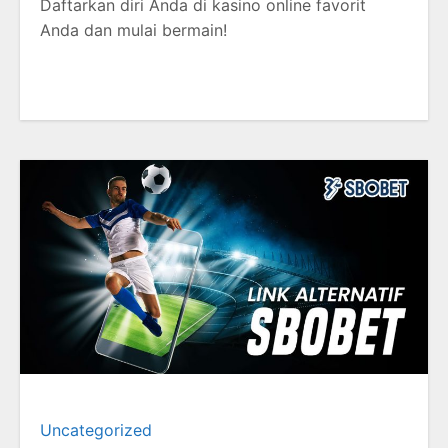
Daftarkan diri Anda di kasino online favorit
Anda dan mulai bermain!
Uncategorized