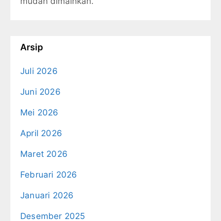
mudah dimainkan.
Arsip
Juli 2026
Juni 2026
Mei 2026
April 2026
Maret 2026
Februari 2026
Januari 2026
Desember 2025