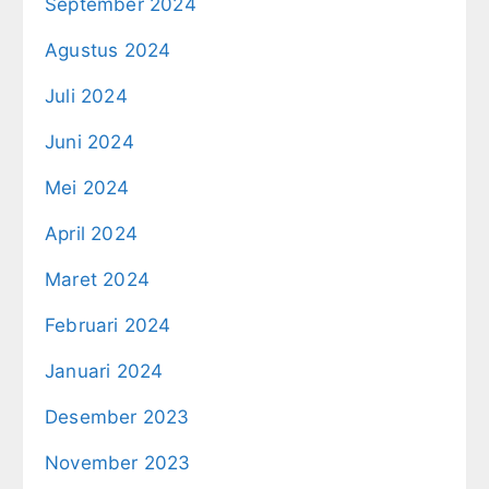
September 2024
Agustus 2024
Juli 2024
Juni 2024
Mei 2024
April 2024
Maret 2024
Februari 2024
Januari 2024
Desember 2023
November 2023