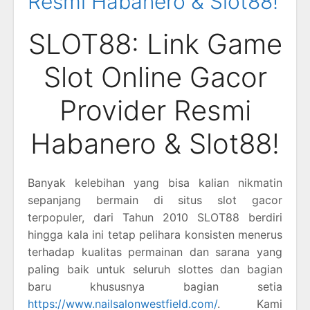
Resmi Habanero & Slot88!
SLOT88: Link Game
Slot Online Gacor
Provider Resmi
Habanero & Slot88!
Banyak kelebihan yang bisa kalian nikmatin
sepanjang bermain di situs slot gacor
terpopuler, dari Tahun 2010 SLOT88 berdiri
hingga kala ini tetap pelihara konsisten menerus
terhadap kualitas permainan dan sarana yang
paling baik untuk seluruh slottes dan bagian
baru khususnya bagian setia
https://www.nailsalonwestfield.com/
. Kami