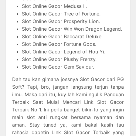
Slot Online Gacor Medusa II.
Slot Online Gacor Tree of Fortune.
Slot Online Gacor Prosperity Lion.
Slot Online Gacor Win Won Dragon Legend.
Slot Online Gacor Baccarat Deluxe.
Slot Online Gacor Fortune Gods.
Slot Online Gacor Legend of Hou Yi.
Slot Online Gacor Plushy Frenzy.
Slot Online Gacor Gem Saviour.
Dah tau kan gimana jossnya Slot Gacor dari PG
Soft? Tapi, bro, jangan langsung terjun tanpa
ilmu. Maka dari itu, kuy lah kami ngulik Panduan
Terbaik Saat Mulai Mencari Link Slot Gacor
Terbaik No 1. Ini perlu banget bikin lo yang ingin
main slot anti rungkat bersama nyaman dan
aman. Stay tuned ya, kami bakal kasih tau
rahasia dapetin Link Slot Gacor Terbaik yang