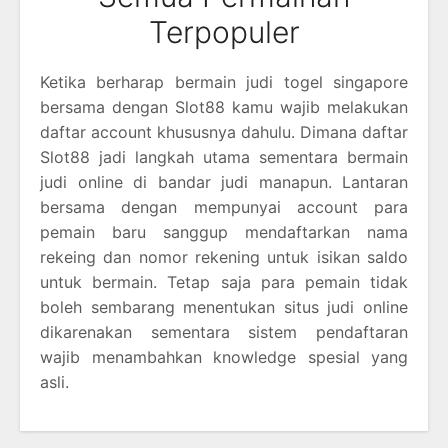
Terpopuler
Ketika berharap bermain judi togel singapore
bersama dengan Slot88 kamu wajib melakukan
daftar account khususnya dahulu. Dimana daftar
Slot88 jadi langkah utama sementara bermain
judi online di bandar judi manapun. Lantaran
bersama dengan mempunyai account para
pemain baru sanggup mendaftarkan nama
rekeing dan nomor rekening untuk isikan saldo
untuk bermain. Tetap saja para pemain tidak
boleh sembarang menentukan situs judi online
dikarenakan sementara sistem pendaftaran
wajib menambahkan knowledge spesial yang
asli.