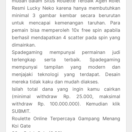
mudah dalam Situs Roulette Terbaik Agen Rolet
Resmi Lucky Neko karena hanya membutuhkan
minimal 3 gambar kembar secara berurutan
untuk mencapai kemenangan taruhan. Para
pemain bisa memperoleh 10x free spin apabila
berhasil mendapatkan 4 scatter pada spin yang
dimainkan.
Spadegaming mempunyai permainan judi
terlengkap serta terbaik. Spadegaming
mempunyai tampilan yang modern dan
menjajaki teknologi yang terdapat. Desain
mereka tidak kaku dan mudah diakses.
Isilah total dana yang ingin kamu cairkan
(minimal withdraw Rp. 25.000, maksimal
withdraw Rp. 100.000.000). Kemudian klik
SUBMIT.
Roulette Online Terpercaya Gampang Menang
Koi Gate