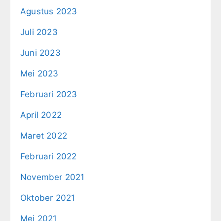
Agustus 2023
Juli 2023
Juni 2023
Mei 2023
Februari 2023
April 2022
Maret 2022
Februari 2022
November 2021
Oktober 2021
Mei 2021