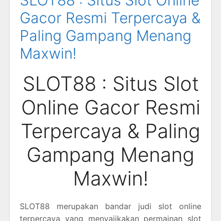
SLOT88 : Situs Slot Online
Gacor Resmi Terpercaya &
Paling Gampang Menang
Maxwin!
SLOT88 : Situs Slot
Online Gacor Resmi
Terpercaya & Paling
Gampang Menang
Maxwin!
SLOT88 merupakan bandar judi slot online
terpercaya yang menyajikakan permainan slot