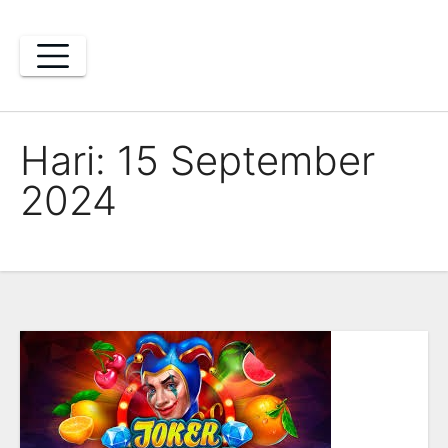
Skip
to
content
Hari:
15 September
2024