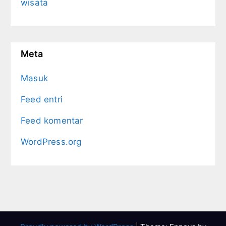
wisata
Meta
Masuk
Feed entri
Feed komentar
WordPress.org