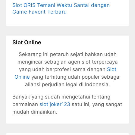
Slot QRIS Temani Waktu Santai dengan
Game Favorit Terbaru
Slot Online
Sekarang ini petaruh sejati bahkan udah
mengincar sebagian agen slot terpercaya
yang udah berprofesi sama dengan
Slot
Online
yang terhitung udah populer sebagai
aliansi perjudian legal di Indonesia.
Banyak yang sudah mengetahui tentang
permainan
slot joker123
satu ini, yang sangat
mudah dimainkan.