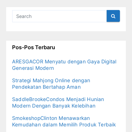
Pos-Pos Terbaru
ARESGACOR Menyatu dengan Gaya Digital
Generasi Modern
Strategi Mahjong Online dengan
Pendekatan Bertahap Aman
SaddleBrookeCondos Menjadi Hunian
Modern Dengan Banyak Kelebihan
SmokeshopClinton Menawarkan
Kemudahan dalam Memilih Produk Terbaik