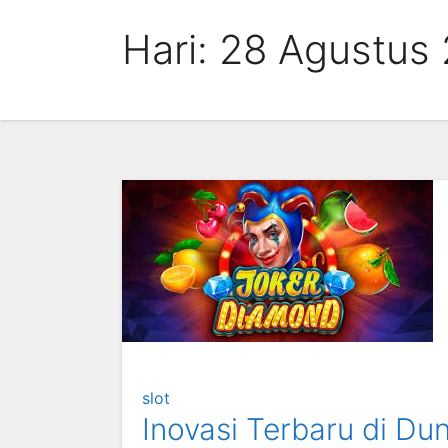
Skip
Hari:
28 Agustus
to
content
slot
Inovasi Terbaru di Du