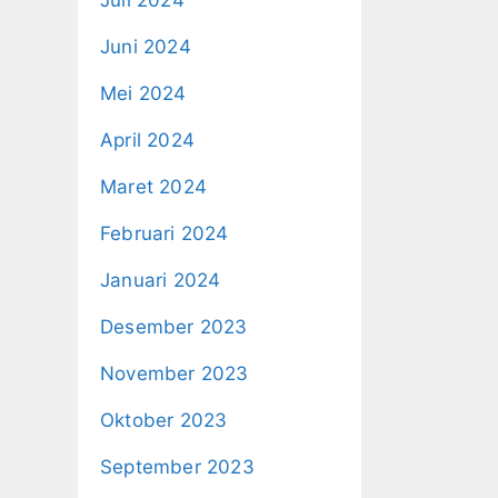
Juli 2024
Juni 2024
Mei 2024
April 2024
Maret 2024
Februari 2024
Januari 2024
Desember 2023
November 2023
Oktober 2023
September 2023