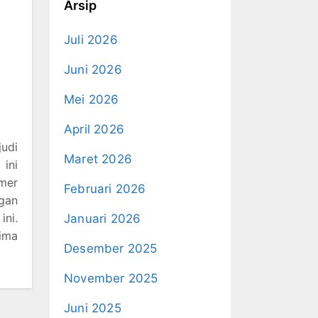
Arsip
Juli 2026
Juni 2026
Mei 2026
April 2026
judi
Maret 2026
ini
omer
Februari 2026
ngan
ini.
Januari 2026
rima
Desember 2025
November 2025
Juni 2025