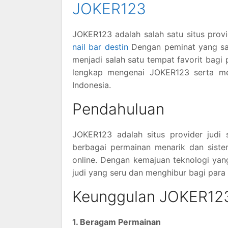
JOKER123
JOKER123 adalah salah satu situs provi
nail bar destin
Dengan peminat yang sang
menjadi salah satu tempat favorit bagi p
lengkap mengenai JOKER123 serta men
Indonesia.
Pendahuluan
JOKER123 adalah situs provider judi 
berbagai permainan menarik dan sistem 
online. Dengan kemajuan teknologi ya
judi yang seru dan menghibur bagi par
Keunggulan JOKER12
1. Beragam Permainan