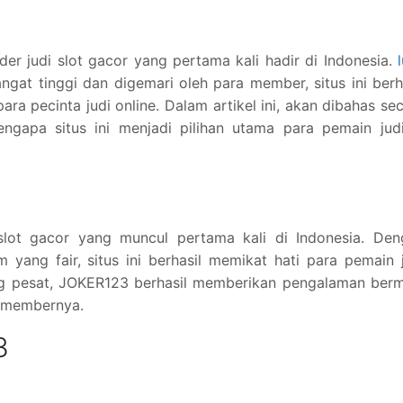
der judi slot gacor yang pertama kali hadir di Indonesia.
at tinggi dan digemari oleh para member, situs ini berh
ara pecinta judi online. Dalam artikel ini, akan dibahas se
gapa situs ini menjadi pilihan utama para pemain judi
slot gacor yang muncul pertama kali di Indonesia. Den
yang fair, situs ini berhasil memikat hati para pemain 
ng pesat, JOKER123 berhasil memberikan pengalaman berm
a membernya.
3