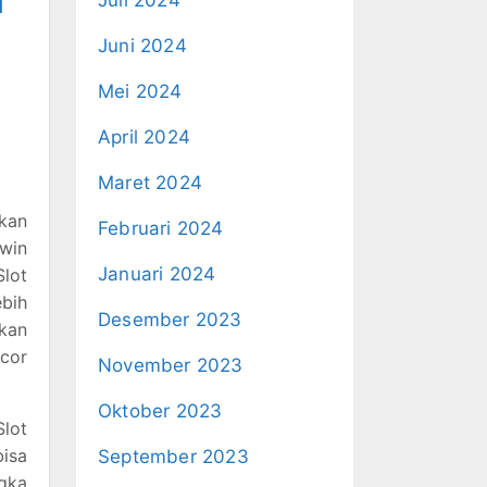
u
Juli 2024
Juni 2024
Mei 2024
April 2024
Maret 2024
skan
Februari 2024
win
Januari 2024
Slot
ebih
Desember 2023
kan
acor
November 2023
Oktober 2023
Slot
bisa
September 2023
ngka