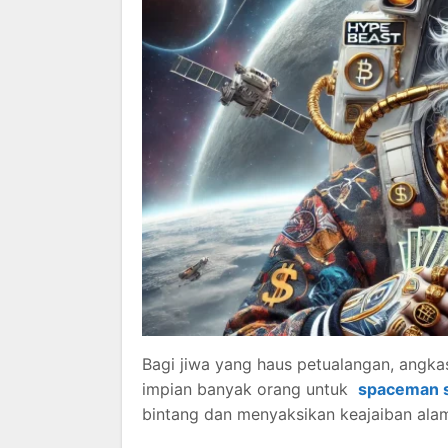
Bagi jiwa yang haus petualangan, angka
impian banyak orang untuk
spaceman s
bintang dan menyaksikan keajaiban ala