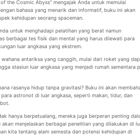
 of the Cosmic Abyss” mengajak Anda untuk memulai
 dengan bahasa yang menarik dan informatif, buku ini akan
pek kehidupan seorang spaceman.
Anda untuk menghadapi pelatihan yang berat namun
s berbagai tes fisik dan mental yang harus dilewati para
kungan luar angkasa yang ekstrem.
g wahana antariksa yang canggih, mulai dari roket yang dap
gga stasiun luar angkasa yang menjadi rumah sementara 
ana rasanya hidup tanpa gravitasi? Buku ini akan membah
para astronot di luar angkasa, seperti makan, tidur, dan
bot.
ak hanya berpetualang, mereka juga berperan penting da
i akan menjelaskan berbagai penelitian yang dilakukan di lu
 kita tentang alam semesta dan potensi kehidupan di