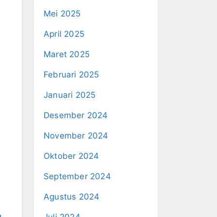
Mei 2025
April 2025
Maret 2025
Februari 2025
Januari 2025
Desember 2024
November 2024
Oktober 2024
September 2024
Agustus 2024