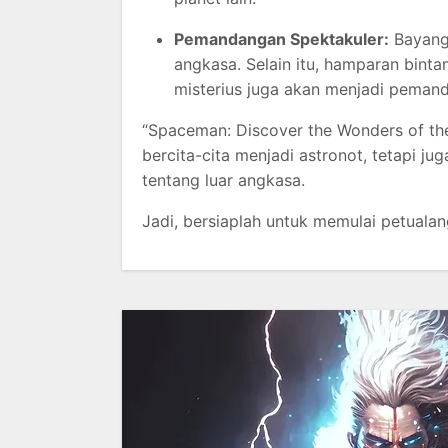
Pemandangan Spektakuler:
Bayangk
angkasa. Selain itu, hamparan bint
misterius juga akan menjadi pemand
“Spaceman: Discover the Wonders of th
bercita-cita menjadi astronot, tetapi ju
tentang luar angkasa.
Jadi, bersiaplah untuk memulai petuala