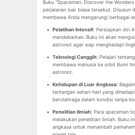
Buku “Spaceman: Discover the Wonders
perjalanan luar biasa tersebut. Disusun
membawa Anda mengarungi berbagai as
Pelatihan Intensif:
Persiapkan diri 
mendebarkan. Buku ini akan mengula
astronot agar siap menghadapi ling
Teknologi Canggih:
Pelajari tentan
membawa manusia ke orbit Bumi hin
astronot.
Kehidupan di Luar Angkasa:
Bagaim
tantangan sehari-hari yang dihadapi 
berolahraga dalam kondisi tanpa bo
Penelitian Ilmiah:
Para spaceman tid
melakukan penelitian ilmiah. Buku in
angkasa untuk menambah pemahaman
planet lain.