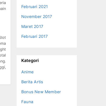
eria
Februari 2021
main
November 2017
Maret 2017
Februari 2017
lot
tema
ight
tal
Kategori
ang.
ggi,
Anime
Berita Artis
Bonus New Member
Fauna