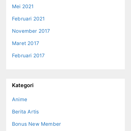
Mei 2021
Februari 2021
November 2017
Maret 2017
Februari 2017
Kategori
Anime
Berita Artis
Bonus New Member