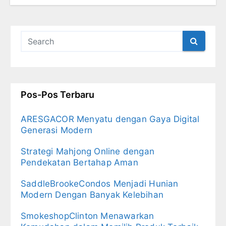
Pos-Pos Terbaru
ARESGACOR Menyatu dengan Gaya Digital
Generasi Modern
Strategi Mahjong Online dengan
Pendekatan Bertahap Aman
SaddleBrookeCondos Menjadi Hunian
Modern Dengan Banyak Kelebihan
SmokeshopClinton Menawarkan