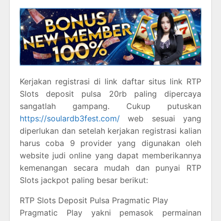
Kerjakan registrasi di link daftar situs link RTP
Slots deposit pulsa 20rb paling dipercaya
sangatlah gampang. Cukup putuskan
https://soulardb3fest.com/
web sesuai yang
diperlukan dan setelah kerjakan registrasi kalian
harus coba 9 provider yang digunakan oleh
website judi online yang dapat memberikannya
kemenangan secara mudah dan punyai RTP
Slots jackpot paling besar berikut:
RTP Slots Deposit Pulsa Pragmatic Play
Pragmatic Play yakni pemasok permainan