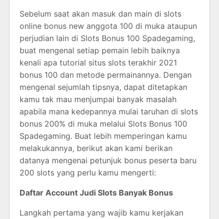
Sebelum saat akan masuk dan main di slots
online bonus new anggota 100 di muka ataupun
perjudian lain di Slots Bonus 100 Spadegaming,
buat mengenal setiap pemain lebih baiknya
kenali apa tutorial situs slots terakhir 2021
bonus 100 dan metode permainannya. Dengan
mengenal sejumlah tipsnya, dapat ditetapkan
kamu tak mau menjumpai banyak masalah
apabila mana kedepannya mulai taruhan di slots
bonus 200% di muka melalui Slots Bonus 100
Spadegaming. Buat lebih memperingan kamu
melakukannya, berikut akan kami berikan
datanya mengenai petunjuk bonus peserta baru
200 slots yang perlu kamu mengerti:
Daftar Account Judi Slots Banyak Bonus
Langkah pertama yang wajib kamu kerjakan