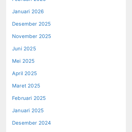
Januari 2026
Desember 2025
November 2025
Juni 2025
Mei 2025
April 2025
Maret 2025
Februari 2025
Januari 2025
Desember 2024