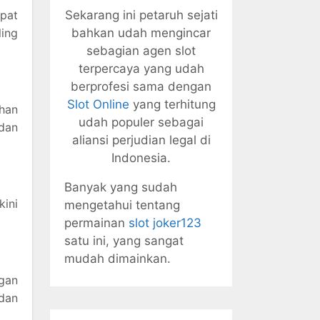
pat
Sekarang ini petaruh sejati
ling
bahkan udah mengincar
sebagian agen slot
terpercaya yang udah
berprofesi sama dengan
Slot Online
yang terhitung
uhan
udah populer sebagai
 dan
aliansi perjudian legal di
Indonesia.
Banyak yang sudah
kini
mengetahui tentang
permainan
slot joker123
satu ini, yang sangat
mudah dimainkan.
ngan
 dan