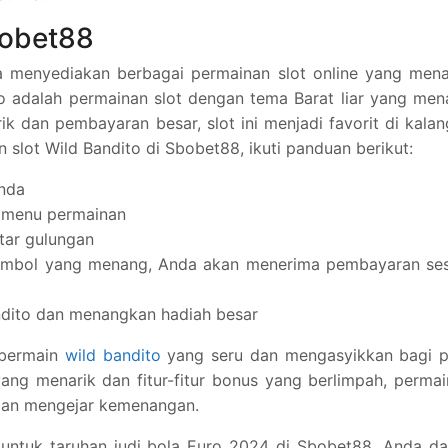
bobet88
ga menyediakan berbagai permainan slot online yang mena
to adalah permainan slot dengan tema Barat liar yang men
ik dan pembayaran besar, slot ini menjadi favorit di kala
slot Wild Bandito di Sbobet88, ikuti panduan berikut:
Anda
ri menu permainan
tar gulungan
simbol yang menang, Anda akan menerima pembayaran ses
andito dan menangkan hadiah besar
 bermain
wild bandito
yang seru dan mengasyikkan bagi p
ang menarik dan fitur-fitur bonus yang berlimpah, perma
dan mengejar kemenangan.
untuk taruhan judi bola Euro 2024 di Sbobet88, Anda da