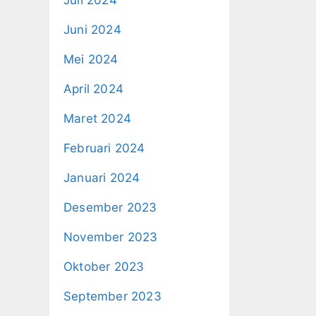
Juli 2024
Juni 2024
Mei 2024
April 2024
Maret 2024
Februari 2024
Januari 2024
Desember 2023
November 2023
Oktober 2023
September 2023