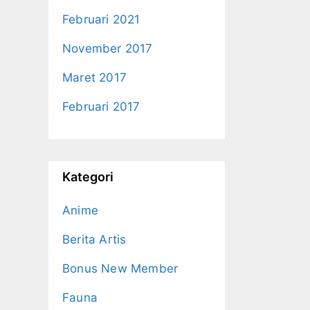
Februari 2021
November 2017
Maret 2017
Februari 2017
Kategori
Anime
Berita Artis
Bonus New Member
Fauna