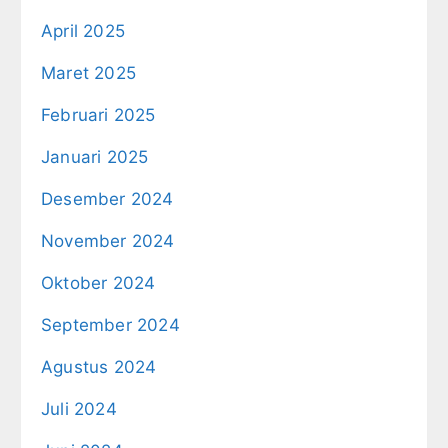
April 2025
Maret 2025
Februari 2025
Januari 2025
Desember 2024
November 2024
Oktober 2024
September 2024
Agustus 2024
Juli 2024