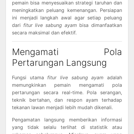
pemain bisa menyesuaikan strategi taruhan dan
meningkatkan peluang kemenangan. Persiapan
ini menjadi langkah awal agar setiap peluang
dari
fitur live sabung ayam
bisa dimanfaatkan
secara maksimal dan efektif.
Mengamati Pola
Pertarungan Langsung
Fungsi utama
fitur live sabung ayam
adalah
memungkinkan pemain mengamati pola
pertarungan secara real-time. Pola serangan,
teknik bertahan, dan respon ayam terhadap
tekanan lawan menjadi lebih mudah dikenali.
Pengamatan langsung memberikan informasi
yang tidak selalu terlihat di statistik atau