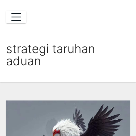
Skip
to
content
strategi taruhan
aduan