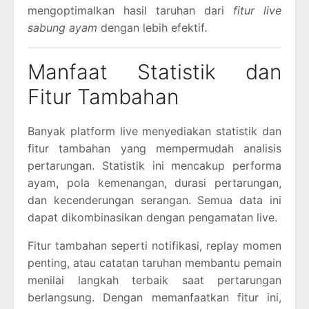
mengoptimalkan hasil taruhan dari
fitur live
sabung ayam
dengan lebih efektif.
Manfaat Statistik dan
Fitur Tambahan
Banyak platform live menyediakan statistik dan
fitur tambahan yang mempermudah analisis
pertarungan. Statistik ini mencakup performa
ayam, pola kemenangan, durasi pertarungan,
dan kecenderungan serangan. Semua data ini
dapat dikombinasikan dengan pengamatan live.
Fitur tambahan seperti notifikasi, replay momen
penting, atau catatan taruhan membantu pemain
menilai langkah terbaik saat pertarungan
berlangsung. Dengan memanfaatkan fitur ini,