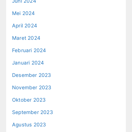
Juni 2024
Mei 2024
April 2024
Maret 2024
Februari 2024
Januari 2024
Desember 2023
November 2023
Oktober 2023
September 2023
Agustus 2023