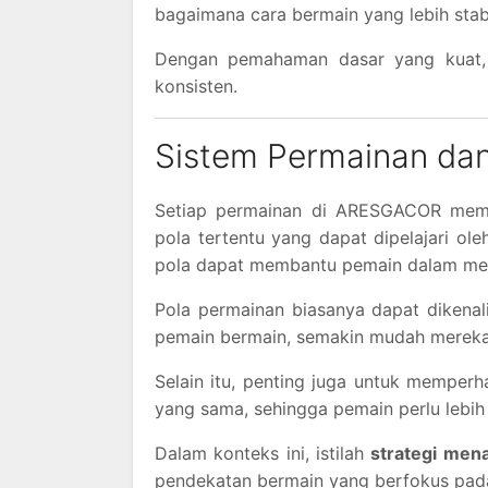
bagaimana cara bermain yang lebih stab
Dengan pemahaman dasar yang kuat, 
konsisten.
Sistem Permainan dan
Setiap permainan di ARESGACOR memil
pola tertentu yang dapat dipelajari ol
pola dapat membantu pemain dalam mem
Pola permainan biasanya dapat dikenal
pemain bermain, semakin mudah mereka
Selain itu, penting juga untuk memper
yang sama, sehingga pemain perlu lebih
Dalam konteks ini, istilah
strategi men
pendekatan bermain yang berfokus pada