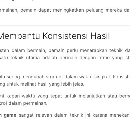
rmainan, pemain dapat meningkatkan peluang mereka da
Membantu Konsistensi Hasil
isten dalam bermain, pemain perlu menerapkan teknik da
satu teknik utama adalah bermain dengan ritme yang sta
alu sering mengubah strategi dalam waktu singkat. Konsist
 untuk melihat hasil yang lebih jelas.
ami kapan waktu yang tepat untuk melanjutkan atau berh
trol dalam permainan.
en game
sangat relevan dalam teknik ini karena menekan