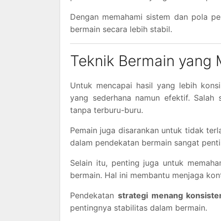
Dengan memahami sistem dan pola pe
bermain secara lebih stabil.
Teknik Bermain yang 
Untuk mencapai hasil yang lebih kons
yang sederhana namun efektif. Salah 
tanpa terburu-buru.
Pemain juga disarankan untuk tidak terl
dalam pendekatan bermain sangat penting
Selain itu, penting juga untuk memah
bermain. Hal ini membantu menjaga kon
Pendekatan
strategi menang konsist
pentingnya stabilitas dalam bermain.