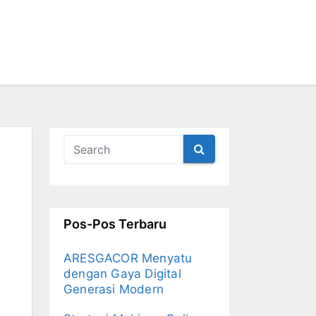
Pos-Pos Terbaru
ARESGACOR Menyatu
dengan Gaya Digital
Generasi Modern