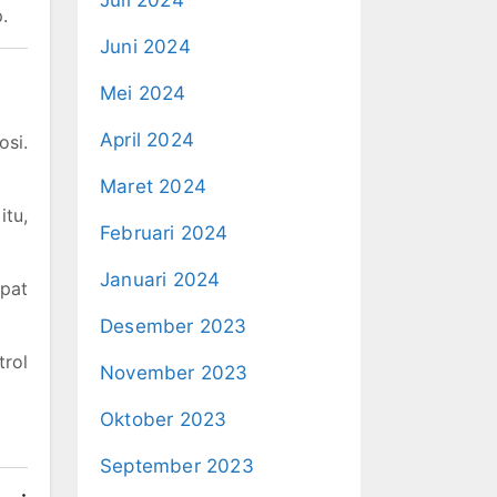
Juli 2024
.
Juni 2024
Mei 2024
April 2024
osi.
Maret 2024
tu,
Februari 2024
Januari 2024
pat
Desember 2023
rol
November 2023
Oktober 2023
September 2023