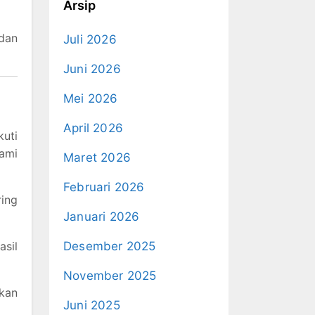
Arsip
dan
Juli 2026
Juni 2026
Mei 2026
April 2026
uti
hami
Maret 2026
Februari 2026
ring
Januari 2026
asil
Desember 2025
November 2025
kan
Juni 2025