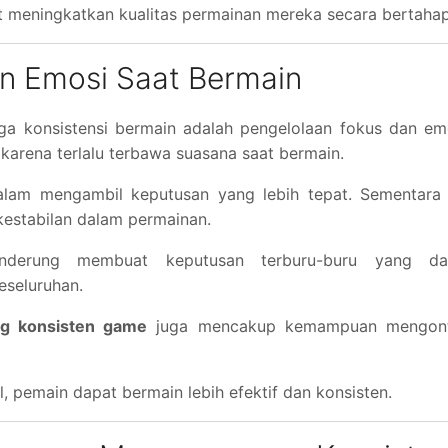
t meningkatkan kualitas permainan mereka secara bertahap
n Emosi Saat Bermain
ga konsistensi bermain adalah pengelolaan fokus dan em
karena terlalu terbawa suasana saat bermain.
am mengambil keputusan yang lebih tepat. Sementara i
estabilan dalam permainan.
enderung membuat keputusan terburu-buru yang da
eseluruhan.
ng konsisten game
juga mencakup kemampuan mengont
 pemain dapat bermain lebih efektif dan konsisten.