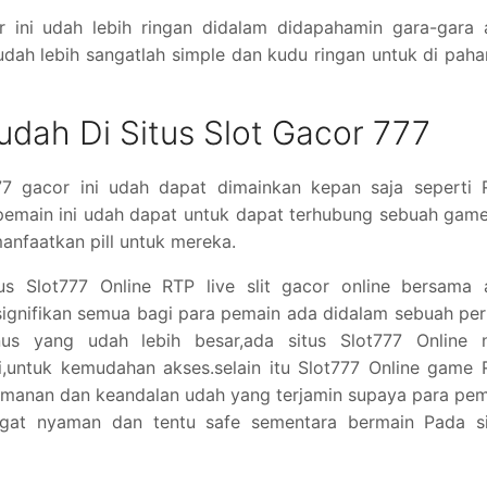
 ini udah lebih ringan didalam didapahamin gara-gara 
r udah lebih sangatlah simple dan kudu ringan untuk di pah
dah Di Situs Slot Gacor 777
77 gacor ini udah dapat dimainkan kepan saja seperti 
.pemain ini udah dapat untuk dapat terhubung sebuah game
nfaatkan pill untuk mereka.
s Slot777 Online RTP live slit gacor online bersama 
ignifikan semua bagi para pemain ada didalam sebuah per
s yang udah lebih besar,ada situs Slot777 Online ni
i,untuk kemudahan akses.selain itu Slot777 Online game
eamanan dan keandalan udah yang terjamin supaya para pe
ngat nyaman dan tentu safe sementara bermain Pada si