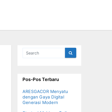
Pos-Pos Terbaru
ARESGACOR Menyatu
dengan Gaya Digital
Generasi Modern