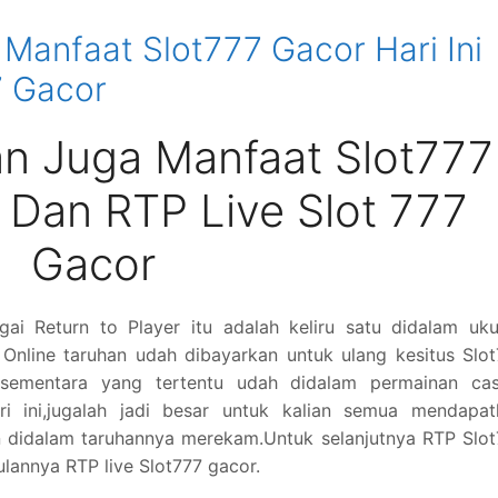
Manfaat Slot777 Gacor Hari Ini
7 Gacor
n Juga Manfaat Slot777
i Dan RTP Live Slot 777
Gacor
i Return to Player itu adalah keliru satu didalam uku
Online taruhan udah dibayarkan untuk ulang kesitus Slo
sementara yang tertentu udah didalam permainan cas
ri ini,jugalah jadi besar untuk kalian semua mendapat
didalam taruhannya merekam.Untuk selanjutnya RTP Slot
gulannya RTP live Slot777 gacor.