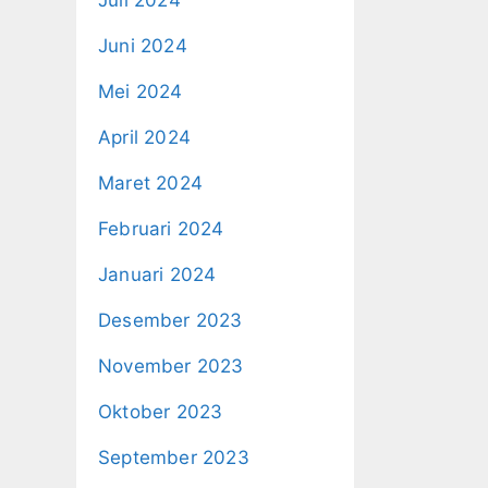
Juli 2024
Juni 2024
Mei 2024
April 2024
Maret 2024
Februari 2024
Januari 2024
Desember 2023
November 2023
Oktober 2023
September 2023