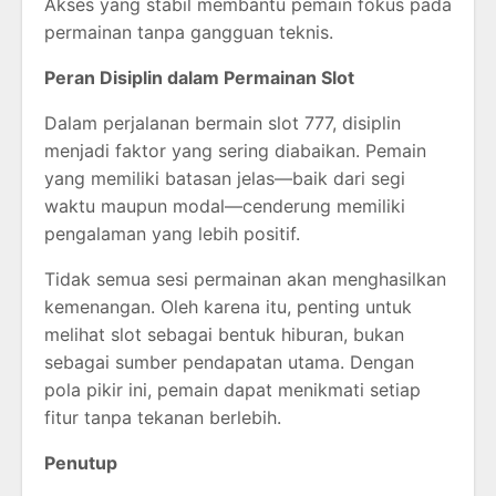
Akses yang stabil membantu pemain fokus pada
permainan tanpa gangguan teknis.
Peran Disiplin dalam Permainan Slot
Dalam perjalanan bermain slot 777, disiplin
menjadi faktor yang sering diabaikan. Pemain
yang memiliki batasan jelas—baik dari segi
waktu maupun modal—cenderung memiliki
pengalaman yang lebih positif.
Tidak semua sesi permainan akan menghasilkan
kemenangan. Oleh karena itu, penting untuk
melihat slot sebagai bentuk hiburan, bukan
sebagai sumber pendapatan utama. Dengan
pola pikir ini, pemain dapat menikmati setiap
fitur tanpa tekanan berlebih.
Penutup