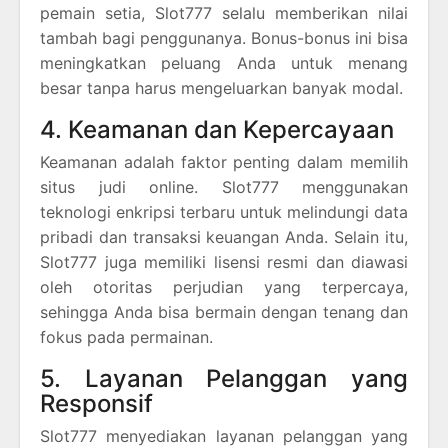
pemain setia, Slot777 selalu memberikan nilai
tambah bagi penggunanya. Bonus-bonus ini bisa
meningkatkan peluang Anda untuk menang
besar tanpa harus mengeluarkan banyak modal.
4. Keamanan dan Kepercayaan
Keamanan adalah faktor penting dalam memilih
situs judi online. Slot777 menggunakan
teknologi enkripsi terbaru untuk melindungi data
pribadi dan transaksi keuangan Anda. Selain itu,
Slot777 juga memiliki lisensi resmi dan diawasi
oleh otoritas perjudian yang terpercaya,
sehingga Anda bisa bermain dengan tenang dan
fokus pada permainan.
5. Layanan Pelanggan yang
Responsif
Slot777 menyediakan layanan pelanggan yang