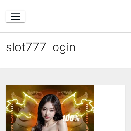
Skip
to
content
slot777 login