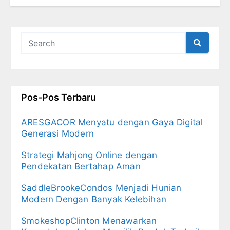
Pos-Pos Terbaru
ARESGACOR Menyatu dengan Gaya Digital
Generasi Modern
Strategi Mahjong Online dengan
Pendekatan Bertahap Aman
SaddleBrookeCondos Menjadi Hunian
Modern Dengan Banyak Kelebihan
SmokeshopClinton Menawarkan