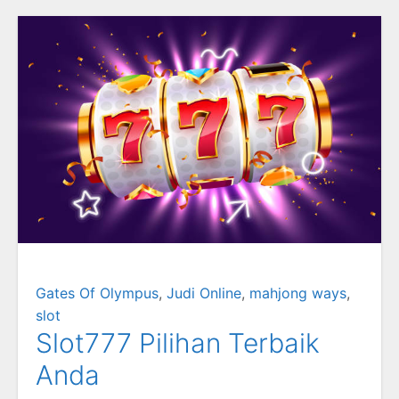
Gates Of Olympus
,
Judi Online
,
mahjong ways
,
slot
Slot777 Pilihan Terbaik
Anda