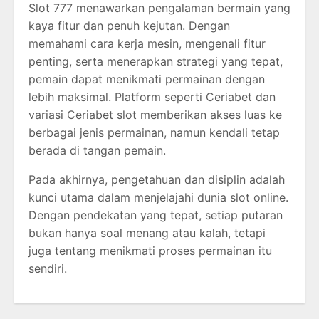
Slot 777 menawarkan pengalaman bermain yang
kaya fitur dan penuh kejutan. Dengan
memahami cara kerja mesin, mengenali fitur
penting, serta menerapkan strategi yang tepat,
pemain dapat menikmati permainan dengan
lebih maksimal. Platform seperti Ceriabet dan
variasi Ceriabet slot memberikan akses luas ke
berbagai jenis permainan, namun kendali tetap
berada di tangan pemain.
Pada akhirnya, pengetahuan dan disiplin adalah
kunci utama dalam menjelajahi dunia slot online.
Dengan pendekatan yang tepat, setiap putaran
bukan hanya soal menang atau kalah, tetapi
juga tentang menikmati proses permainan itu
sendiri.