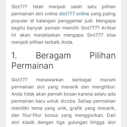
Slot777 telah menjadi salah satu pilihan
permainan slot online
slot777 online
yang paling
populer di kalangan penggemar judi. Mengapa
begitu banyak pemain memilih Slot777? Artikel
ini akan menjelaskan mengapa Slot777 bisa
menjadi pilihan terbaik Anda.
1. Beragam Pilihan
Permainan
Slot777 menawarkan berbagai macam
permainan slot yang menarik dan menghibur.
Anda tidak akan pernah bosan karena selalu ada
permainan baru untuk dicoba. Setiap permainan
memiliki tema yang unik, grafik yang menarik,
dan fitur-fitur bonus yang menggiurkan. Dari
slot klasik dengan tiga gulungan hingga slot