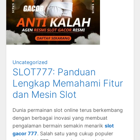
Uncategorized
SLOT777: Panduan
Lengkap Memahami Fitur
dan Mesin Slot
Dunia permainan slot online terus berkembang
dengan berbagai inovasi yang membuat
pengalaman bermain semakin menarik
slot
gacor 777
. Salah satu yang cukup populer