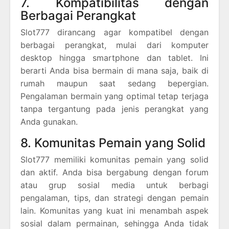
7. Kompatibilitas dengan
Berbagai Perangkat
Slot777 dirancang agar kompatibel dengan
berbagai perangkat, mulai dari komputer
desktop hingga smartphone dan tablet. Ini
berarti Anda bisa bermain di mana saja, baik di
rumah maupun saat sedang bepergian.
Pengalaman bermain yang optimal tetap terjaga
tanpa tergantung pada jenis perangkat yang
Anda gunakan.
8. Komunitas Pemain yang Solid
Slot777 memiliki komunitas pemain yang solid
dan aktif. Anda bisa bergabung dengan forum
atau grup sosial media untuk berbagi
pengalaman, tips, dan strategi dengan pemain
lain. Komunitas yang kuat ini menambah aspek
sosial dalam permainan, sehingga Anda tidak