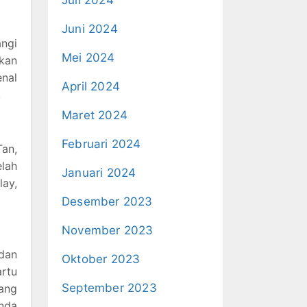
Juli 2024
Juni 2024
angi
Mei 2024
kan
enal
April 2024
.
Maret 2024
Februari 2024
Tan,
elah
Januari 2024
lay,
Desember 2023
November 2023
dan
Oktober 2023
artu
September 2023
ang
nda