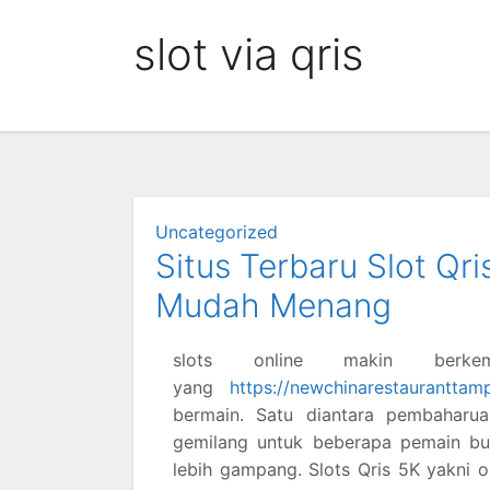
Skip
slot via qris
to
content
Uncategorized
Situs Terbaru Slot Qri
Mudah Menang
slots online makin berk
yang
https://newchinarestauranttam
bermain. Satu diantara pembaharua
gemilang untuk beberapa pemain bu
lebih gampang. Slots Qris 5K yakni o