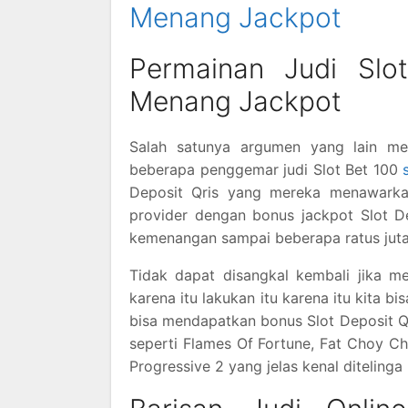
Menang Jackpot
Permainan Judi Slo
Menang Jackpot
Salah satunya argumen yang lain me
beberapa penggemar judi Slot Bet 100
Deposit Qris yang mereka menawarkan
provider dengan bonus jackpot Slot D
kemenangan sampai beberapa ratus jut
Tidak dapat disangkal kembali jika me
karena itu lakukan itu karena itu kita b
bisa mendapatkan bonus Slot Deposit Qri
seperti Flames Of Fortune, Fat Choy C
Progressive 2 yang jelas kenal ditelinga