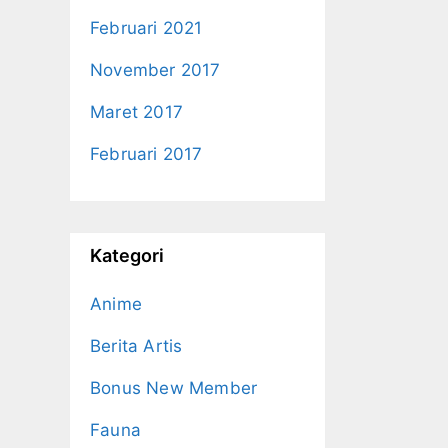
Februari 2021
November 2017
Maret 2017
Februari 2017
Kategori
Anime
Berita Artis
Bonus New Member
Fauna