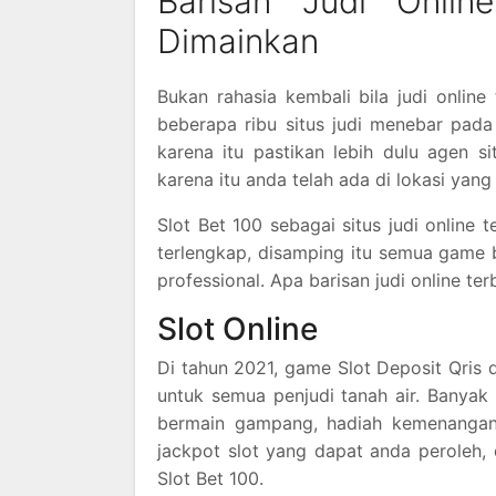
Barisan Judi Onlin
Dimainkan
Bukan rahasia kembali bila judi onlin
beberapa ribu situs judi menebar pada 
karena itu pastikan lebih dulu agen s
karena itu anda telah ada di lokasi yang
Slot Bet 100 sebagai situs judi online 
terlengkap, disamping itu semua game
professional. Apa barisan judi online te
Slot Online
Di tahun 2021, game Slot Deposit Qris 
untuk semua penjudi tanah air. Banyak 
bermain gampang, hadiah kemenangan 
jackpot slot yang dapat anda peroleh, 
Slot Bet 100.