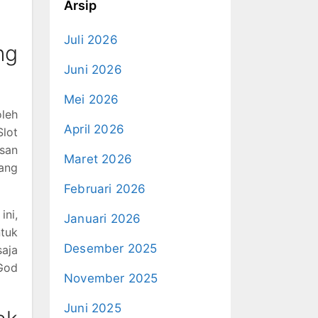
Arsip
Juli 2026
ng
Juni 2026
Mei 2026
leh
April 2026
Slot
san
Maret 2026
uang
Februari 2026
ini,
Januari 2026
ntuk
Desember 2025
saja
 God
November 2025
Juni 2025