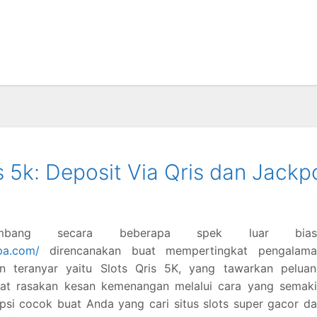
s 5k: Deposit Via Qris dan Jackp
embang secara beberapa spek luar bias
pa.com/
direncanakan buat mempertingkat pengalama
n teranyar yaitu Slots Qris 5K, yang tawarkan pelua
at rasakan kesan kemenangan melalui cara yang semak
psi cocok buat Anda yang cari situs slots super gacor d