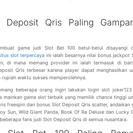
t Deposit Qris Paling Gampa
mbuat game judi Slot Bet 100 betul-betul disayangi o
situs slot terpercaya
ini ialah besarnya nilai bonus jackpot 
, di mana memang provider ini ialah termasuk di bari
eposit Qris terbesar karena player dapat menghasilkan 
a rupiah waktu sukses memperolehnya.
mang beberapa orang ingin lakukan login slot joker123 
isa mainkan game slot terbaik yang memilik chance tinggi u
s freespin dan bonus Slot Deposit Qris scatter, andaikan 
hoy Sun, Wild Giant Panda, Book Of Ra Deluxe dan Lucky
 beberapa fans judi Slot Deposit Qris di semua nusantara.