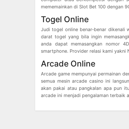
mememainkan di Slot Bet 100 dengan 9G
Togel Online
Judi togel online benar-benar dikenali
darat togel yang bila ingin memasang
anda dapat memasangkan nomor 4D,
smartphone. Provider relasi kami yakni
Arcade Online
Arcade game mempunyai permainan deng
semua mesin arcade casino ini langsun
akan pakai atau pangkalan apa pun it
arcade ini menjadi pengalaman terbaik a