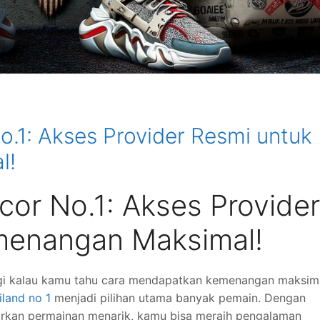
o.1: Akses Provider Resmi untuk
l!
cor No.1: Akses Provider
menangan Maksimal!
lagi kalau kamu tahu cara mendapatkan kemenangan maksima
iland no 1
menjadi pilihan utama banyak pemain. Dengan
rkan permainan menarik, kamu bisa meraih pengalaman