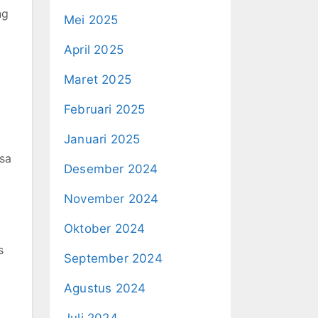
ng
Mei 2025
April 2025
Maret 2025
Februari 2025
Januari 2025
sa
Desember 2024
November 2024
Oktober 2024
s
September 2024
Agustus 2024