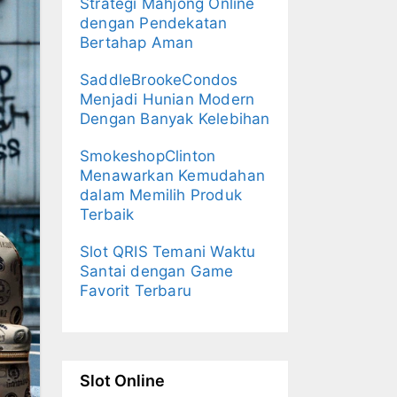
Strategi Mahjong Online
dengan Pendekatan
Bertahap Aman
SaddleBrookeCondos
Menjadi Hunian Modern
Dengan Banyak Kelebihan
SmokeshopClinton
Menawarkan Kemudahan
dalam Memilih Produk
Terbaik
Slot QRIS Temani Waktu
Santai dengan Game
Favorit Terbaru
Slot Online