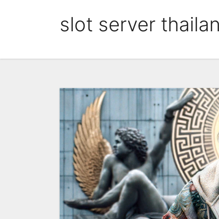
Skip
slot server thaila
to
content