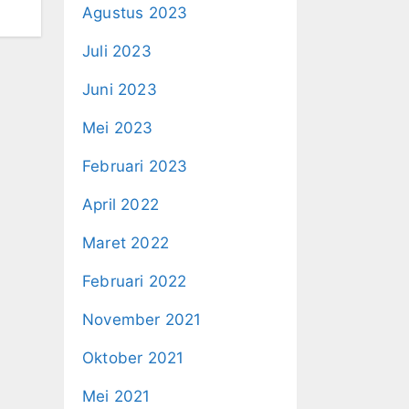
Agustus 2023
Juli 2023
Juni 2023
Mei 2023
Februari 2023
April 2022
Maret 2022
Februari 2022
November 2021
Oktober 2021
Mei 2021