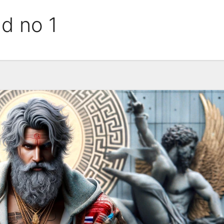
nd no 1