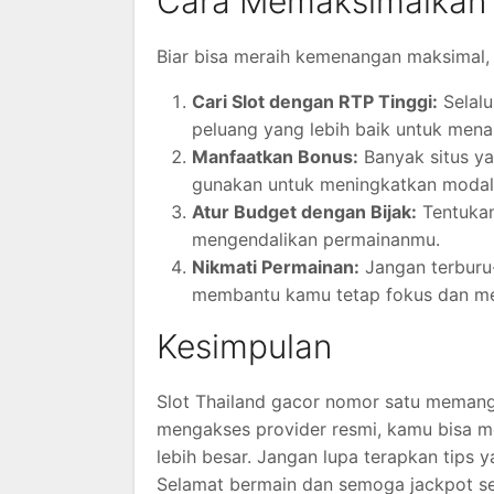
Cara Memaksimalkan
Biar bisa meraih kemenangan maksimal,
Cari Slot dengan RTP Tinggi:
Selalu
peluang yang lebih baik untuk mena
Manfaatkan Bonus:
Banyak situs y
gunakan untuk meningkatkan modal
Atur Budget dengan Bijak:
Tentukan
mengendalikan permainanmu.
Nikmati Permainan:
Jangan terburu-
membantu kamu tetap fokus dan me
Kesimpulan
Slot Thailand gacor nomor satu meman
mengakses provider resmi, kamu bisa 
lebih besar. Jangan lupa terapkan tip
Selamat bermain dan semoga jackpot s