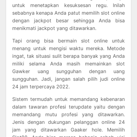
untuk menetapkan kesuksesan regu. Inilah
sebabnya kenapa Anda patut memilih slot online
dengan jackpot besar sehingga Anda bisa
menikmati jackpot yang ditawarkan.
Tapi orang bisa bermain slot online untuk
menang untuk mengisi waktu mereka. Metode
ingat, tak situasi sulit berapa banyak yang Anda
miliki selama Anda masih memainkan slot
Gawker uang sungguhan dengan uang
sungguhan. Jadi, jangan salah pilih judi online
24 jam terpercaya 2022.
Sistem termudah untuk memandang kebenaran
dalam tawaran profesi terupdate yaitu dengan
memandang mutu profesi yang ditawarkan.
Jenis dengan dukungan pelanggan online 24
jam yang ditawarkan Gaaker hole. Memilih