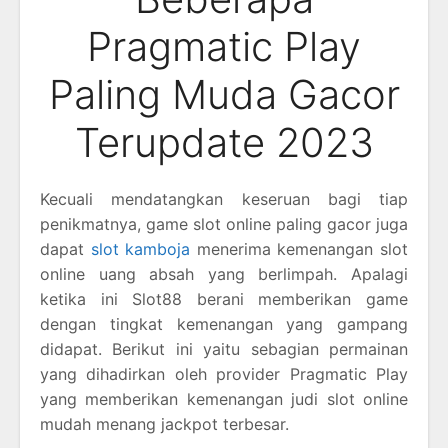
Pragmatic Play
Paling Muda Gacor
Terupdate 2023
Kecuali mendatangkan keseruan bagi tiap
penikmatnya, game slot online paling gacor juga
dapat
slot kamboja
menerima kemenangan slot
online uang absah yang berlimpah. Apalagi
ketika ini Slot88 berani memberikan game
dengan tingkat kemenangan yang gampang
didapat. Berikut ini yaitu sebagian permainan
yang dihadirkan oleh provider Pragmatic Play
yang memberikan kemenangan judi slot online
mudah menang jackpot terbesar.