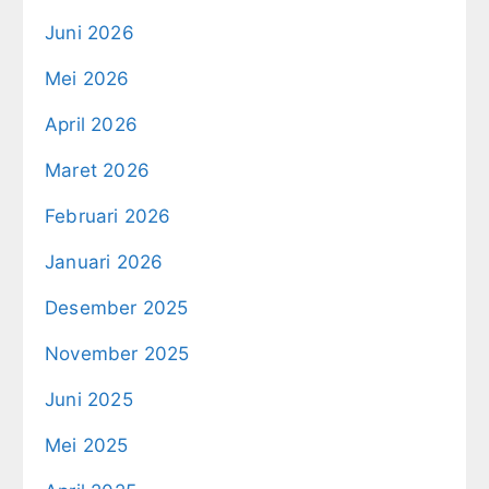
Juni 2026
Mei 2026
April 2026
Maret 2026
Februari 2026
Januari 2026
Desember 2025
November 2025
Juni 2025
Mei 2025