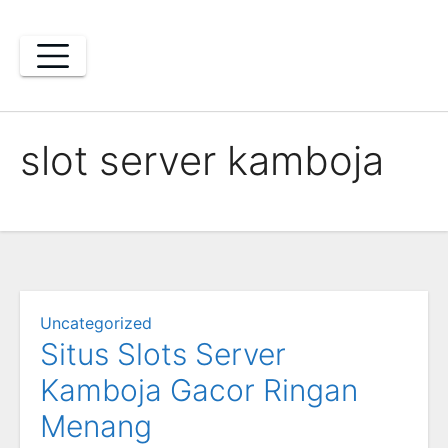
Skip
to
content
slot server kamboja
Uncategorized
Situs Slots Server
Kamboja Gacor Ringan
Menang