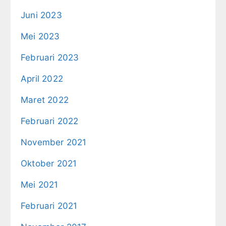
Juni 2023
Mei 2023
Februari 2023
April 2022
Maret 2022
Februari 2022
November 2021
Oktober 2021
Mei 2021
Februari 2021