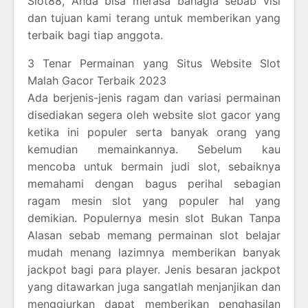
Slot88, Anda bisa merasa bahagia sebab visi
dan tujuan kami terang untuk memberikan yang
terbaik bagi tiap anggota.
3 Tenar Permainan yang Situs Website Slot
Malah Gacor Terbaik 2023
Ada berjenis-jenis ragam dan variasi permainan
disediakan segera oleh website slot gacor yang
ketika ini populer serta banyak orang yang
kemudian memainkannya. Sebelum kau
mencoba untuk bermain judi slot, sebaiknya
memahami dengan bagus perihal sebagian
ragam mesin slot yang populer hal yang
demikian. Populernya mesin slot Bukan Tanpa
Alasan sebab memang permainan slot belajar
mudah menang lazimnya memberikan banyak
jackpot bagi para player. Jenis besaran jackpot
yang ditawarkan juga sangatlah menjanjikan dan
menggiurkan dapat memberikan penghasilan