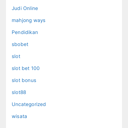
Judi Online
mahjong ways
Pendidikan
sbobet
slot
slot bet 100
slot bonus
slot88
Uncategorized
wisata