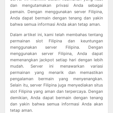
dan mengutamakan privasi Anda sebagai
pemain. Dengan menggunakan server Filipina,
Anda dapat bermain dengan tenang dan yakin
bahwa semua informasi Anda akan tetap aman.
Dalam artikel ini, kami telah membahas tentang
permainan slot Filipina dan keuntungan
menggunakan server Filipina. Dengan
menggunakan server Filipina, Anda dapat
memenangkan jackpot setiap hari dengan lebih
mudah. Server ini menawarkan variasi
permainan yang menarik dan memastikan
pengalaman bermain yang menyenangkan.
Selain itu, server Filipina juga menyediakan situs
slot Filipina yang aman dan terpercaya. Dengan
demikian, Anda dapat bermain dengan tenang
dan yakin bahwa semua informasi Anda akan
tetap aman.