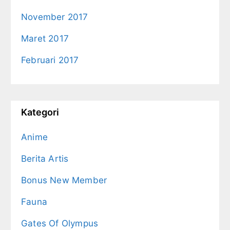
November 2017
Maret 2017
Februari 2017
Kategori
Anime
Berita Artis
Bonus New Member
Fauna
Gates Of Olympus