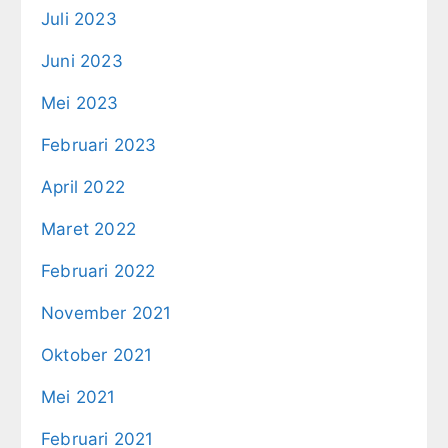
Juli 2023
Juni 2023
Mei 2023
Februari 2023
April 2022
Maret 2022
Februari 2022
November 2021
Oktober 2021
Mei 2021
Februari 2021