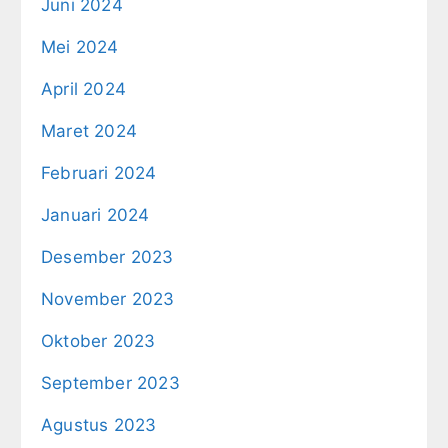
Juni 2024
Mei 2024
April 2024
Maret 2024
Februari 2024
Januari 2024
Desember 2023
November 2023
Oktober 2023
September 2023
Agustus 2023