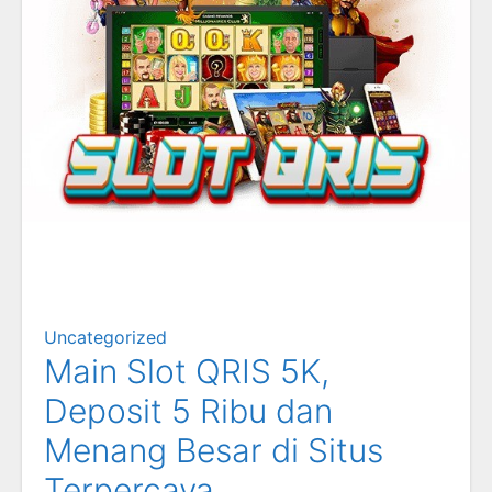
Uncategorized
Main Slot QRIS 5K,
Deposit 5 Ribu dan
Menang Besar di Situs
Terpercaya