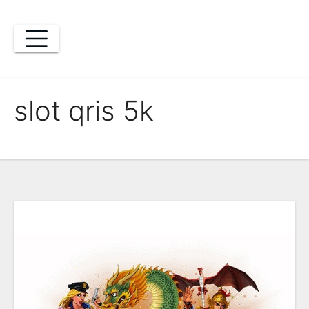
Skip
to
content
slot qris 5k