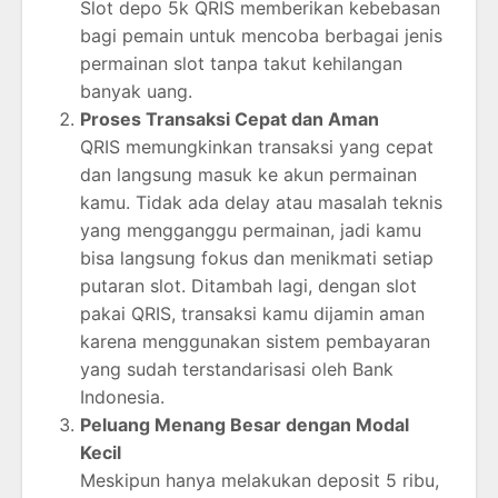
Slot depo 5k QRIS memberikan kebebasan
bagi pemain untuk mencoba berbagai jenis
permainan slot tanpa takut kehilangan
banyak uang.
Proses Transaksi Cepat dan Aman
QRIS memungkinkan transaksi yang cepat
dan langsung masuk ke akun permainan
kamu. Tidak ada delay atau masalah teknis
yang mengganggu permainan, jadi kamu
bisa langsung fokus dan menikmati setiap
putaran slot. Ditambah lagi, dengan slot
pakai QRIS, transaksi kamu dijamin aman
karena menggunakan sistem pembayaran
yang sudah terstandarisasi oleh Bank
Indonesia.
Peluang Menang Besar dengan Modal
Kecil
Meskipun hanya melakukan deposit 5 ribu,