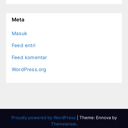
Meta
Masuk
Feed entri
Feed komentar
WordPress.org
Proudly powered by WordPress
|
Theme: Ennova by
Themeansar
.