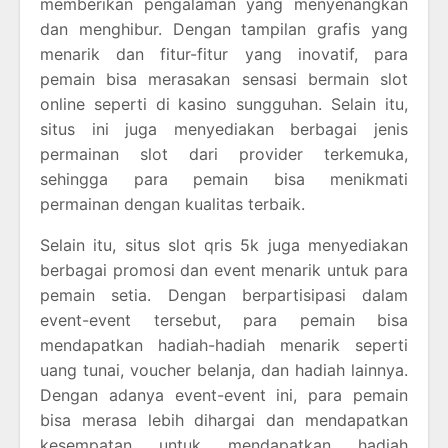
memberikan pengalaman yang menyenangkan
dan menghibur. Dengan tampilan grafis yang
menarik dan fitur-fitur yang inovatif, para
pemain bisa merasakan sensasi bermain slot
online seperti di kasino sungguhan. Selain itu,
situs ini juga menyediakan berbagai jenis
permainan slot dari provider terkemuka,
sehingga para pemain bisa menikmati
permainan dengan kualitas terbaik.
Selain itu, situs slot qris 5k juga menyediakan
berbagai promosi dan event menarik untuk para
pemain setia. Dengan berpartisipasi dalam
event-event tersebut, para pemain bisa
mendapatkan hadiah-hadiah menarik seperti
uang tunai, voucher belanja, dan hadiah lainnya.
Dengan adanya event-event ini, para pemain
bisa merasa lebih dihargai dan mendapatkan
kesempatan untuk mendapatkan hadiah