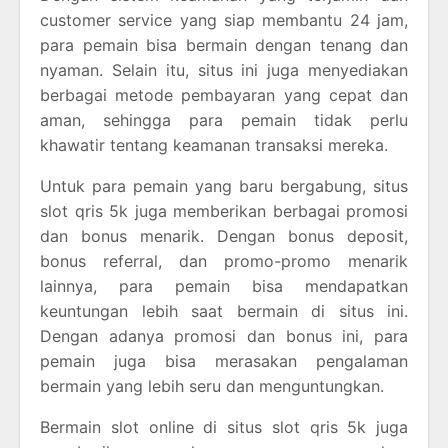
customer service yang siap membantu 24 jam,
para pemain bisa bermain dengan tenang dan
nyaman. Selain itu, situs ini juga menyediakan
berbagai metode pembayaran yang cepat dan
aman, sehingga para pemain tidak perlu
khawatir tentang keamanan transaksi mereka.
Untuk para pemain yang baru bergabung, situs
slot qris 5k juga memberikan berbagai promosi
dan bonus menarik. Dengan bonus deposit,
bonus referral, dan promo-promo menarik
lainnya, para pemain bisa mendapatkan
keuntungan lebih saat bermain di situs ini.
Dengan adanya promosi dan bonus ini, para
pemain juga bisa merasakan pengalaman
bermain yang lebih seru dan menguntungkan.
Bermain slot online di situs slot qris 5k juga