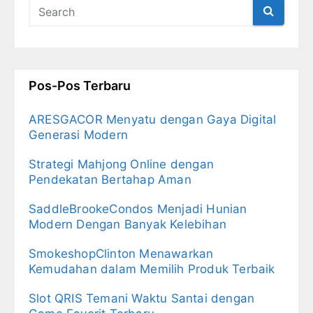
Pos-Pos Terbaru
ARESGACOR Menyatu dengan Gaya Digital
Generasi Modern
Strategi Mahjong Online dengan
Pendekatan Bertahap Aman
SaddleBrookeCondos Menjadi Hunian
Modern Dengan Banyak Kelebihan
SmokeshopClinton Menawarkan
Kemudahan dalam Memilih Produk Terbaik
Slot QRIS Temani Waktu Santai dengan