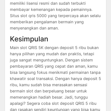
memiliki lisensi resmi dan sudah terbukti
membayar kemenangan kepada pemainnya.
Situs slot qris 5000 yang terpercaya akan selalu
memberikan pengalaman bermain yang
menyenangkan dan aman.
Kesimpulan
Main slot QRIS 5K dengan deposit 5 ribu bukan
hanya pilihan yang mudah dan praktis, tetapi
juga sangat menguntungkan. Dengan sistem
pembayaran QRIS yang cepat dan aman, kamu
bisa langsung fokus menikmati permainan tanpa
khawatir soal transaksi. Dengan hanya deposit 5
ribu, kamu sudah bisa merasakan sensasi
bermain slot dan berpeluang besar untuk
memenangkan hadiah besar. Jadi, tunggu
apalagi? Segera coba slot deposit QRIS 5 ribu
dan rasakan sendiri keuntungan yang bisa kamu