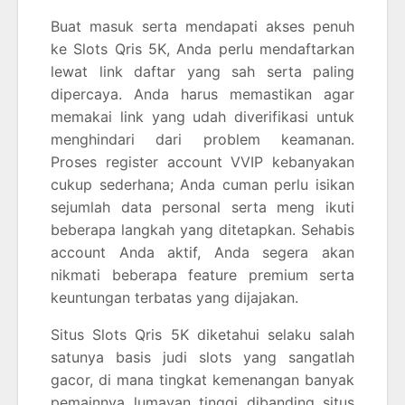
Buat masuk serta mendapati akses penuh
ke Slots Qris 5K, Anda perlu mendaftarkan
lewat link daftar yang sah serta paling
dipercaya. Anda harus memastikan agar
memakai link yang udah diverifikasi untuk
menghindari dari problem keamanan.
Proses register account VVIP kebanyakan
cukup sederhana; Anda cuman perlu isikan
sejumlah data personal serta meng ikuti
beberapa langkah yang ditetapkan. Sehabis
account Anda aktif, Anda segera akan
nikmati beberapa feature premium serta
keuntungan terbatas yang dijajakan.
Situs Slots Qris 5K diketahui selaku salah
satunya basis judi slots yang sangatlah
gacor, di mana tingkat kemenangan banyak
pemainnya lumayan tinggi dibanding situs