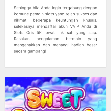
Sehingga bila Anda ingin tergabung dengan
komune pemain slots yang telah sukses dan
nikmati beberapa keuntungan khusus,
selekasnya mendaftar akun VVIP Anda di
Slots Qris 5K lewat link sah yang siap.
Rasakan pengalaman bermain yang
mengenakkan dan menangi hadiah besar
secara gampang!