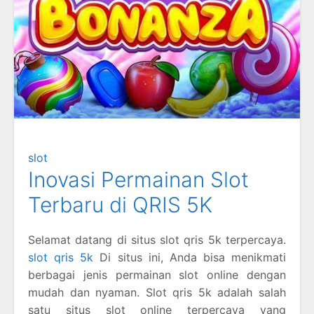
slot
Inovasi Permainan Slot
Terbaru di QRIS 5K
Selamat datang di situs slot qris 5k terpercaya.
slot qris 5k
Di situs ini, Anda bisa menikmati
berbagai jenis permainan slot online dengan
mudah dan nyaman. Slot qris 5k adalah salah
satu situs slot online terpercaya yang