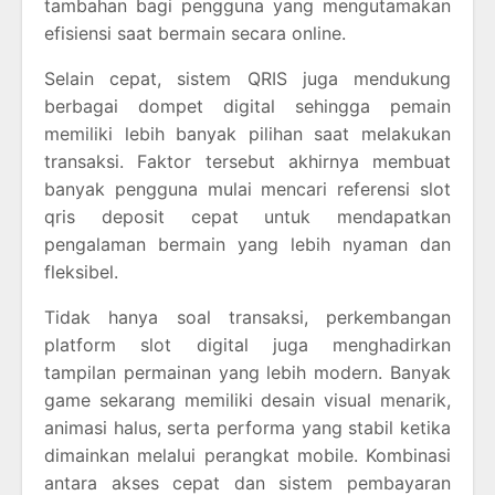
tambahan bagi pengguna yang mengutamakan
efisiensi saat bermain secara online.
Selain cepat, sistem QRIS juga mendukung
berbagai dompet digital sehingga pemain
memiliki lebih banyak pilihan saat melakukan
transaksi. Faktor tersebut akhirnya membuat
banyak pengguna mulai mencari referensi slot
qris deposit cepat untuk mendapatkan
pengalaman bermain yang lebih nyaman dan
fleksibel.
Tidak hanya soal transaksi, perkembangan
platform slot digital juga menghadirkan
tampilan permainan yang lebih modern. Banyak
game sekarang memiliki desain visual menarik,
animasi halus, serta performa yang stabil ketika
dimainkan melalui perangkat mobile. Kombinasi
antara akses cepat dan sistem pembayaran