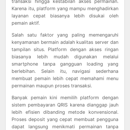
transaksi hingga kestabilan akses permainan.
Karena itu, platform yang mampu menghadirkan
layanan cepat biasanya lebih disukai oleh
pemain aktif.
Salah satu faktor yang paling memengaruhi
kenyamanan bermain adalah kualitas server dan
tampilan situs. Platform dengan akses ringan
biasanya lebih mudah digunakan melalui
smartphone tanpa gangguan loading yang
berlebihan. Selain itu, navigasi sederhana
membuat pemain lebih cepat memahami menu
permainan maupun proses transaksi.
Banyak pemain kini memilih platform dengan
sistem pembayaran QRIS karena dianggap jauh
lebih efisien dibanding metode konvensional.
Proses deposit yang cepat membuat pengguna
dapat langsung menikmati permainan tanpa