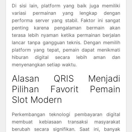
Di sisi lain, platform yang baik juga memiliki
variasi permainan yang lengkap dengan
performa server yang stabil. Faktor ini sangat
penting karena pengalaman bermain akan
terasa lebih nyaman ketika permainan berjalan
lancar tanpa gangguan teknis. Dengan memilih
platform yang tepat, pemain dapat menikmati
hiburan digital secara lebih aman dan
menyenangkan setiap waktu.
Alasan QRIS Menjadi
Pilihan Favorit Pemain
Slot Modern
Perkembangan teknologi pembayaran digital
membuat kebiasaan transaksi masyarakat
berubah secara signifikan. Saat ini, banyak