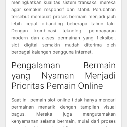
meningkatkan kualitas sistem transaksi mereka
agar semakin responsif dan stabil. Perubahan
tersebut membuat proses bermain menjadi jauh
lebih cepat dibanding beberapa tahun lalu.
Dengan kombinasi teknologi pembayaran
modern dan akses permainan yang fleksibel,
slot digital semakin mudah diterima oleh
berbagai kalangan pengguna internet.
Pengalaman Bermain
yang Nyaman Menjadi
Prioritas Pemain Online
Saat ini, pemain slot online tidak hanya mencari
permainan menarik dengan tampilan visual
bagus. Mereka juga mengutamakan
kenyamanan selama bermain, mulai dari proses