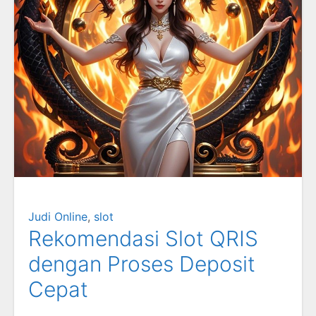
Judi Online
,
slot
Rekomendasi Slot QRIS
dengan Proses Deposit
Cepat