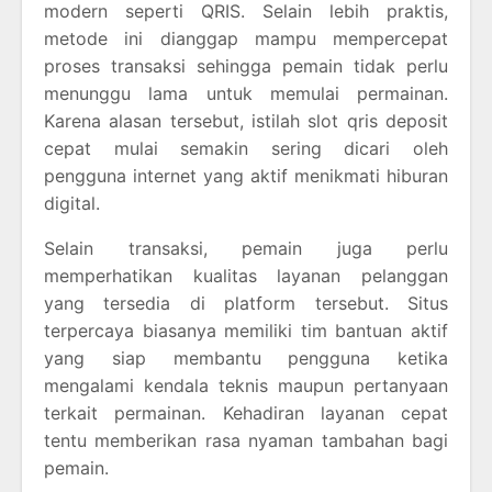
modern seperti QRIS. Selain lebih praktis,
metode ini dianggap mampu mempercepat
proses transaksi sehingga pemain tidak perlu
menunggu lama untuk memulai permainan.
Karena alasan tersebut, istilah slot qris deposit
cepat mulai semakin sering dicari oleh
pengguna internet yang aktif menikmati hiburan
digital.
Selain transaksi, pemain juga perlu
memperhatikan kualitas layanan pelanggan
yang tersedia di platform tersebut. Situs
terpercaya biasanya memiliki tim bantuan aktif
yang siap membantu pengguna ketika
mengalami kendala teknis maupun pertanyaan
terkait permainan. Kehadiran layanan cepat
tentu memberikan rasa nyaman tambahan bagi
pemain.