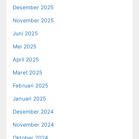
Desember 2025
November 2025
Juni 2025
Mei 2025
April 2025
Maret 2025
Februari 2025
Januari 2025
Desember 2024
November 2024
Oktober 2024