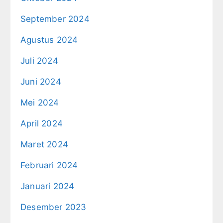
September 2024
Agustus 2024
Juli 2024
Juni 2024
Mei 2024
April 2024
Maret 2024
Februari 2024
Januari 2024
Desember 2023