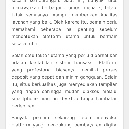
secara sembarangan. Saat ini, banyak situs
menawarkan berbagai promosi menarik, tetapi
tidak semuanya mampu memberikan kualitas
layanan yang baik. Oleh karena itu, pemain perlu
memahami beberapa hal penting sebelum
menentukan platform utama untuk bermain
secara rutin.
Salah satu faktor utama yang perlu diperhatikan
adalah kestabilan sistem transaksi. Platform
yang profesional biasanya memiliki proses
deposit yang cepat dan minim gangguan. Selain
itu, situs berkualitas juga menyediakan tampilan
yang ringan sehingga mudah diakses melalui
smartphone maupun desktop tanpa hambatan
berlebihan.
Banyak pemain sekarang lebih menyukai
platform yang mendukung pembayaran digital