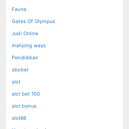
Fauna
Gates Of Olympus
Judi Online
mahjong ways
Pendidikan
sbobet
slot
slot bet 100
slot bonus
slot88