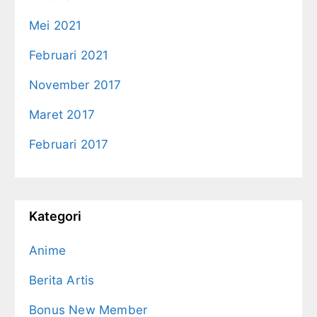
Mei 2021
Februari 2021
November 2017
Maret 2017
Februari 2017
Kategori
Anime
Berita Artis
Bonus New Member