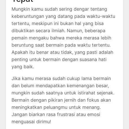
Mungkin kamu sudah sering dengar tentang
keberuntungan yang datang pada waktu-waktu
tertentu, meskipun ini bukan hal yang bisa
dibuktikan secara ilmiah. Namun, beberapa
pemain mengaku bahwa mereka merasa lebih
beruntung saat bermain pada waktu tertentu.
Apakah itu benar atau tidak, yang pasti adalah
penting untuk bermain dengan suasana hati
yang baik.
Jika kamu merasa sudah cukup lama bermain
dan belum mendapatkan kemenangan besar,
mungkin sudah saatnya untuk istirahat sejenak.
Bermain dengan pikiran jernih dan fokus akan
meningkatkan peluangmu untuk menang.
Jangan biarkan rasa frustrasi atau emosi
menguasai dirimu!