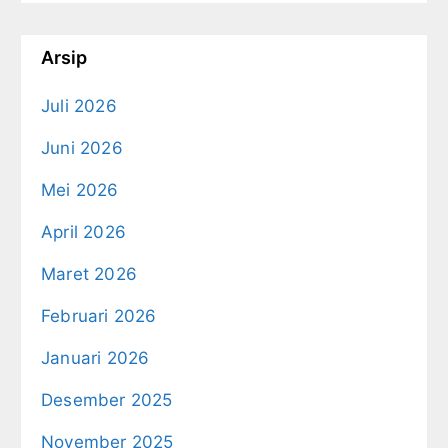
Arsip
Juli 2026
Juni 2026
Mei 2026
April 2026
Maret 2026
Februari 2026
Januari 2026
Desember 2025
November 2025