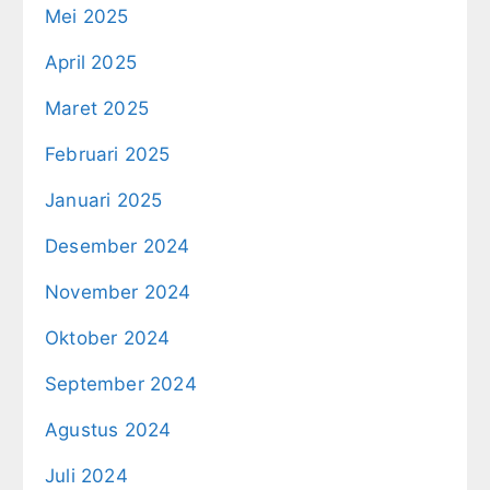
Mei 2025
April 2025
Maret 2025
Februari 2025
Januari 2025
Desember 2024
November 2024
Oktober 2024
September 2024
Agustus 2024
Juli 2024