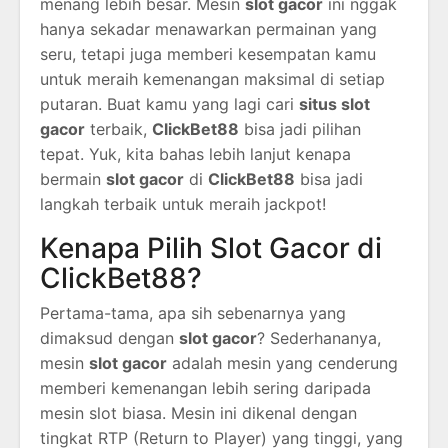
menang lebih besar. Mesin
slot gacor
ini nggak
hanya sekadar menawarkan permainan yang
seru, tetapi juga memberi kesempatan kamu
untuk meraih kemenangan maksimal di setiap
putaran. Buat kamu yang lagi cari
situs slot
gacor
terbaik,
ClickBet88
bisa jadi pilihan
tepat. Yuk, kita bahas lebih lanjut kenapa
bermain
slot gacor
di
ClickBet88
bisa jadi
langkah terbaik untuk meraih jackpot!
Kenapa Pilih Slot Gacor di
ClickBet88?
Pertama-tama, apa sih sebenarnya yang
dimaksud dengan
slot gacor
? Sederhananya,
mesin
slot gacor
adalah mesin yang cenderung
memberi kemenangan lebih sering daripada
mesin slot biasa. Mesin ini dikenal dengan
tingkat RTP (Return to Player) yang tinggi, yang