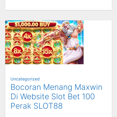
Uncategorized
Bocoran Menang Maxwin
Di Website Slot Bet 100
Perak SLOT88