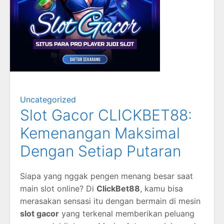
Uncategorized
Slot Gacor CLICKBET88:
Kemenangan Maksimal
Dengan Setiap Putaran
Siapa yang nggak pengen menang besar saat
main slot online? Di
ClickBet88
, kamu bisa
merasakan sensasi itu dengan bermain di mesin
slot gacor
yang terkenal memberikan peluang