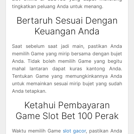
tingkatkan peluang Anda untuk menang.
Bertaruh Sesuai Dengan
Keuangan Anda
Saat sebelum saat jadi main, pastikan Anda
memilih Game yang mirip bersama dengan bujet
Anda. Tidak boleh memilih Game yang begitu
mahal lantaran dapat kuras kantong Anda.
Tentukan Game yang memungkinkannya Anda
untuk memainkan sesuai mirip bujet yang sudah
Anda tetapkan.
Ketahui Pembayaran
Game Slot Bet 100 Perak
Waktu memilih Game
slot gacor
, pastikan Anda