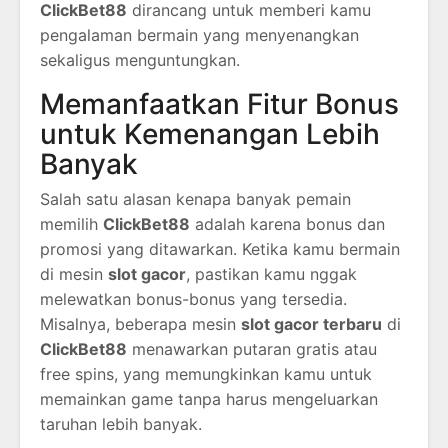
ClickBet88
dirancang untuk memberi kamu
pengalaman bermain yang menyenangkan
sekaligus menguntungkan.
Memanfaatkan Fitur Bonus
untuk Kemenangan Lebih
Banyak
Salah satu alasan kenapa banyak pemain
memilih
ClickBet88
adalah karena bonus dan
promosi yang ditawarkan. Ketika kamu bermain
di mesin
slot gacor
, pastikan kamu nggak
melewatkan bonus-bonus yang tersedia.
Misalnya, beberapa mesin
slot gacor terbaru
di
ClickBet88
menawarkan putaran gratis atau
free spins, yang memungkinkan kamu untuk
memainkan game tanpa harus mengeluarkan
taruhan lebih banyak.