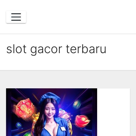
Skip
to
content
slot gacor terbaru