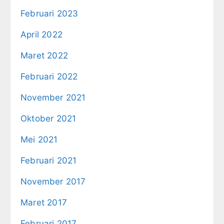
Februari 2023
April 2022
Maret 2022
Februari 2022
November 2021
Oktober 2021
Mei 2021
Februari 2021
November 2017
Maret 2017
Februari 2017