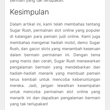
bermain yang tak terlupakan.
Kesimpulan
Dalam artikel ini, kami telah membahas tentang
Sugar Rush, permainan slot online yang populer
di kalangan para pemain judi online. Kami juga
membahas mengenai hadiah mobil, demo Sugar
Rush, dan gacor slots yang menambah keseruan
dalam bermain permainan ini. Dengan tema
yang manis dan cerah, Sugar Rush menawarkan
pengalaman bermain yang mendebarkan dan
hadiah-hadiah menarik yang membuat pemain
terus kembali untuk mencoba keberuntungan
mereka. Jadi, jangan lewatkan kesempatan
untuk mencoba permainan slot online yang
menarik ini dan dapatkan pengalaman bermain
yang tak terlupakan!