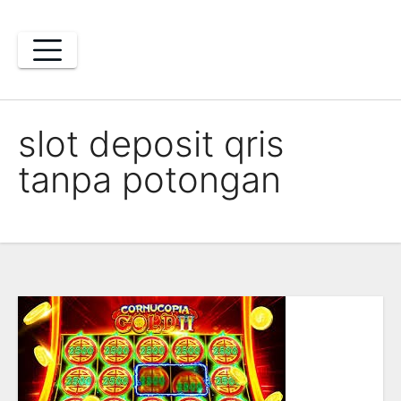
Skip
to
content
slot deposit qris
tanpa potongan