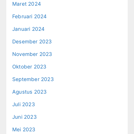
Maret 2024
Februari 2024
Januari 2024
Desember 2023
November 2023
Oktober 2023
September 2023
Agustus 2023
Juli 2023
Juni 2023
Mei 2023