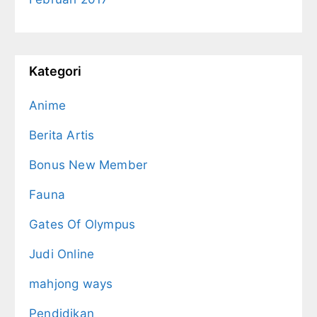
Kategori
Anime
Berita Artis
Bonus New Member
Fauna
Gates Of Olympus
Judi Online
mahjong ways
Pendidikan