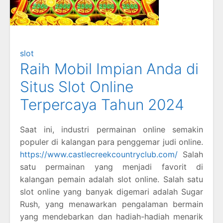
slot
Raih Mobil Impian Anda di
Situs Slot Online
Terpercaya Tahun 2024
Saat ini, industri permainan online semakin
populer di kalangan para penggemar judi online.
https://www.castlecreekcountryclub.com/
Salah
satu permainan yang menjadi favorit di
kalangan pemain adalah slot online. Salah satu
slot online yang banyak digemari adalah Sugar
Rush, yang menawarkan pengalaman bermain
yang mendebarkan dan hadiah-hadiah menarik