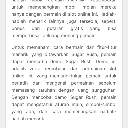
untuk memenangkan mobil impian mereka
hanya dengan bermain di slot online ini. Hadiah-
hadiah menarik lainnya juga tersedia, seperti
bonus dan putaran gratis yang bisa
memperbesar peluang menang pemain.
Untuk memahami cara bermain dan fitur-fitur
menarik yang ditawarkan Sugar Rush, pemain
dapat mencoba demo Sugar Rush. Demo ini
adalah versi percobaan dari permainan slot
online ini, yang memungkinkan pemain untuk
berlatih dan mengenal permainan sebelum
memasang taruhan dengan uang sungguhan.
Dengan mencoba demo Sugar Rush, pemain
dapat mengetahui aturan main, simbol-simbol
yang ada, dan cara memenangkan hadiah-
hadiah menarik.